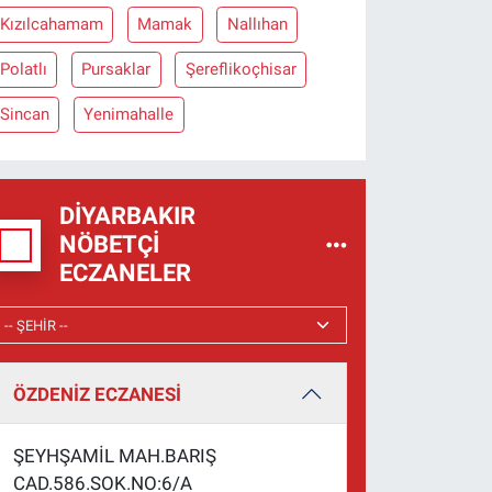
Kızılcahamam
Mamak
Nallıhan
Polatlı
Pursaklar
Şereflikoçhisar
Sincan
Yenimahalle
DIYARBAKIR
NÖBETÇI
ECZANELER
ÖZDENİZ ECZANESİ
ŞEYHŞAMİL MAH.BARIŞ
CAD.586.SOK.NO:6/A