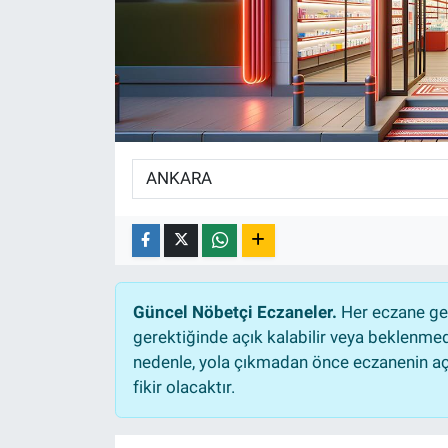
EĞİTİM
ÖZEL HABER
POLİTİKA
SAĞLIK
SPOR
TEKNOLOJİ
Güncel Nöbetçi Eczaneler.
Her eczane gec
gerektiğinde açık kalabilir veya beklenme
nedenle, yola çıkmadan önce eczanenin açık
fikir olacaktır.