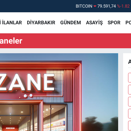
BITCOIN
79.591,74
%-1.82
DOLAR
45,43620
%0.02
 İLANLAR
DİYARBAKIR
GÜNDEM
ASAYİŞ
SPOR
PO
EURO
53,38690
%0.19
STERLİN
61,60380
%0.18
aneler
G.ALTIN
6862,09000
%0.19
BİST100
14.598,00
%0