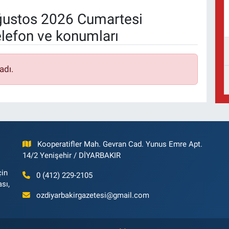
ustos 2026 Cumartesi
elefon ve konumları
adı.
Kooperatifler Mah. Gevran Cad. Yunus Emre Apt.
14/2 Yenişehir / DİYARBAKIR
çin
0 (412) 229-2105
ası,
ozdiyarbakirgazetesi@gmail.com