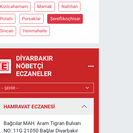
Kızılcahamam
Mamak
Nallıhan
Polatlı
Pursaklar
Şereflikoçhisar
Sincan
Yenimahalle
DIYARBAKIR
NÖBETÇI
ECZANELER
HAMRAVAT ECZANESİ
Bağcılar MAH. Aram Tigran Bulvarı
NO: 11G 21050 Bağlar Diyarbakır