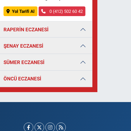
Yol Tarifi Al
0 (412) 502 60 42
RAPERİN ECZANESİ
ŞENAY ECZANESİ
SÜMER ECZANESİ
ÖNCÜ ECZANESİ