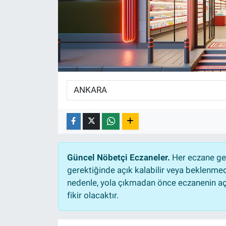
EĞİTİM
ÖZEL HABER
POLİTİKA
SAĞLIK
SPOR
TEKNOLOJİ
Güncel Nöbetçi Eczaneler.
Her eczane gec
gerektiğinde açık kalabilir veya beklenme
nedenle, yola çıkmadan önce eczanenin açık
fikir olacaktır.