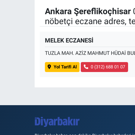
Ankara Şereflikoçhisar
nöbetçi eczane adres, t
MELEK ECZANESİ
TUZLA MAH. AZİZ MAHMUT HÜDAİ BUL
Yol Tarifi Al
0 (312) 688 01 07