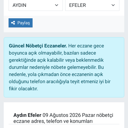
EĞİTİM
Paylaş
ÖZEL HABER
POLİTİKA
Güncel Nöbetçi Eczaneler.
Her eczane gece
boyunca açık olmayabilir, bazıları sadece
SAĞLIK
gerektiğinde açık kalabilir veya beklenmedik
durumlar nedeniyle nöbete gelemeyebilir. Bu
SPOR
nedenle, yola çıkmadan önce eczanenin açık
olduğunu telefon aracılığıyla teyit etmeniz iyi bir
TEKNOLOJİ
fikir olacaktır.
Aydın Efeler
09 Ağustos 2026 Pazar nöbetçi
eczane adres, telefon ve konumları