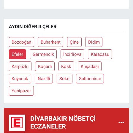
AYDIN DIĞER İLÇELER
Bozdoğan
Buharkent
Çine
Didim
Efeler
Germencik
İncirliova
Karacasu
Karpuzlu
Koçarlı
Köşk
Kuşadası
Kuyucak
Nazilli
Söke
Sultanhisar
Yenipazar
DIYARBAKIR NÖBETÇI
ECZANELER