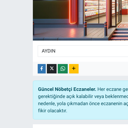
EĞİTİM
ÖZEL HABER
POLİTİKA
SAĞLIK
SPOR
TEKNOLOJİ
Güncel Nöbetçi Eczaneler.
Her eczane gec
gerektiğinde açık kalabilir veya beklenme
nedenle, yola çıkmadan önce eczanenin açık
fikir olacaktır.