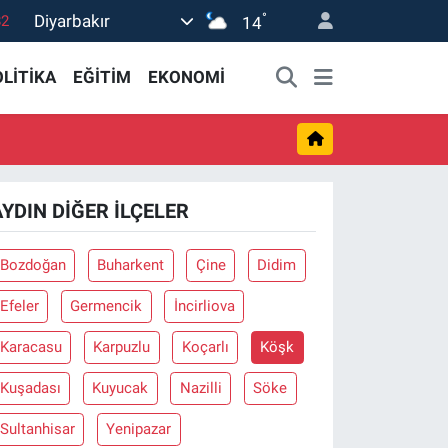
°
Diyarbakır
82
14
02
LİTİKA
EĞİTİM
EKONOMİ
19
18
19
0
AYDIN DIĞER İLÇELER
Bozdoğan
Buharkent
Çine
Didim
Efeler
Germencik
İncirliova
Karacasu
Karpuzlu
Koçarlı
Köşk
Kuşadası
Kuyucak
Nazilli
Söke
Sultanhisar
Yenipazar