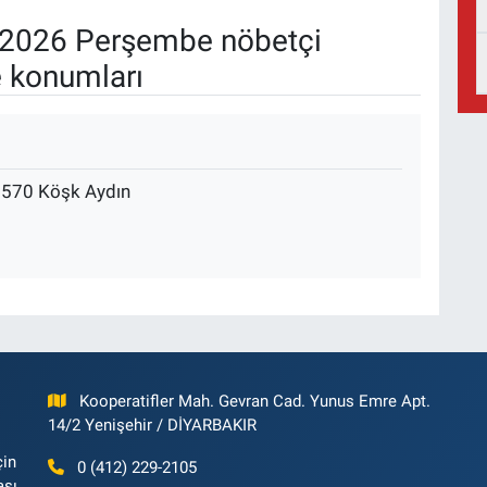
2026 Perşembe nöbetçi
e konumları
9570 Köşk Aydın
Kooperatifler Mah. Gevran Cad. Yunus Emre Apt.
14/2 Yenişehir / DİYARBAKIR
çin
0 (412) 229-2105
ası,