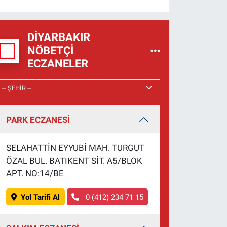
DIYARBAKIR
NÖBETÇI
ECZANELER
PARK ECZANESİ
SELAHATTİN EYYUBİ MAH. TURGUT
ÖZAL BUL. BATIKENT SİT. A5/BLOK
APT. NO:14/BE
Yol Tarifi Al
0 (412) 234 71 15