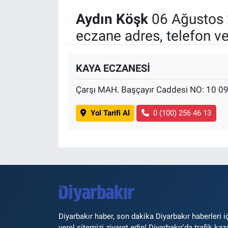
Aydın Köşk
06 Ağustos 
eczane adres, telefon v
KAYA ECZANESİ
Çarşı MAH. Başçayır Caddesi NO: 10 0
Yol Tarifi Al
0 (100) 256 46 13
Diyarbakır haber, son dakika Diyarbakır haberleri i
yerel sitemizi ziyaret edin! Diyarbakır'da trafik kaz