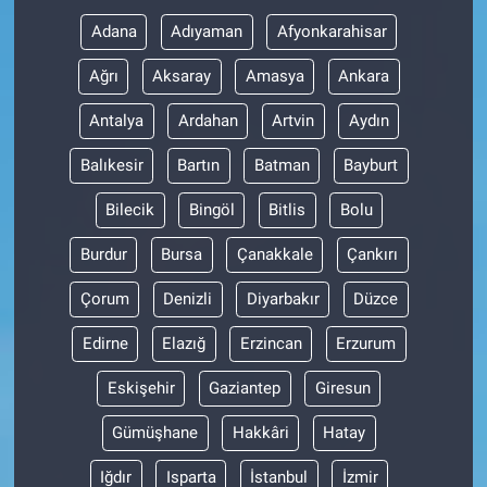
Adana
Adıyaman
Afyonkarahisar
Ağrı
Aksaray
Amasya
Ankara
Antalya
Ardahan
Artvin
Aydın
Balıkesir
Bartın
Batman
Bayburt
Bilecik
Bingöl
Bitlis
Bolu
Burdur
Bursa
Çanakkale
Çankırı
Çorum
Denizli
Diyarbakır
Düzce
Edirne
Elazığ
Erzincan
Erzurum
Eskişehir
Gaziantep
Giresun
Gümüşhane
Hakkâri
Hatay
Iğdır
Isparta
İstanbul
İzmir