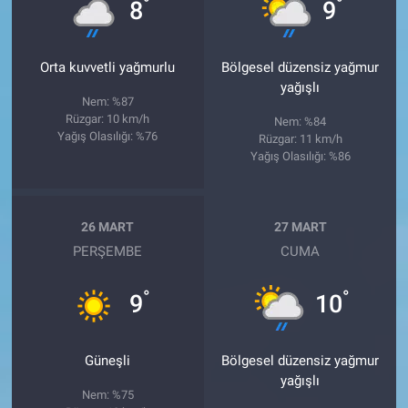
°
°
8
9
Orta kuvvetli yağmurlu
Bölgesel düzensiz yağmur
yağışlı
Nem: %87
Rüzgar: 10 km/h
Nem: %84
Yağış Olasılığı: %76
Rüzgar: 11 km/h
Yağış Olasılığı: %86
26 MART
27 MART
PERŞEMBE
CUMA
°
°
9
10
Güneşli
Bölgesel düzensiz yağmur
yağışlı
Nem: %75