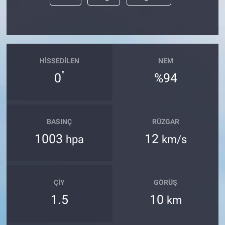
HISSEDILEN
NEM
°
0
%94
BASINÇ
RÜZGAR
1003
12
hpa
km/s
ÇIY
GÖRÜŞ
1.5
10
km