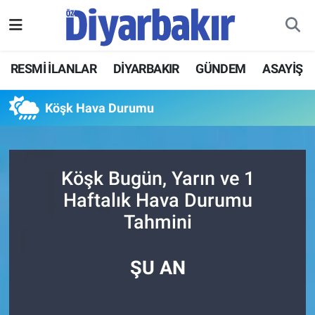
RESMİ İLANLAR
Nöbetçi Eczaneler
RESMİ İLANLAR
DİYARBAKIR
GÜNDEM
ASAYİŞ
ASAYİŞ
Hava Durumu
Köşk Hava Durumu
DİYARBAKIR
Namaz Vakitleri
EKONOMİ
Trafik Durumu
Köşk Bugün, Yarın ve 1
Haftalık Hava Durumu
GÜNDEM
Süper Lig Puan Durumu ve Fikstür
Tahmini
BÖLGE
Tüm Manşetler
ŞU AN
DÜNYA
Son Dakika Haberleri
KÜLTÜR SANAT
Haber Arşivi