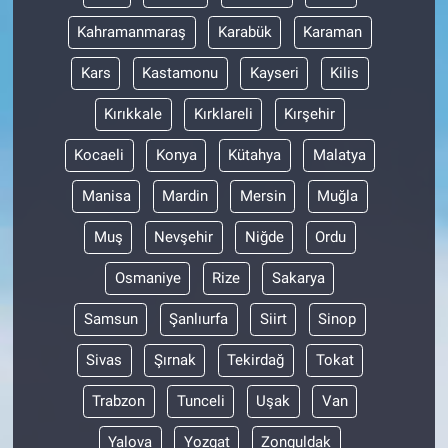
Kahramanmaraş
Karabük
Karaman
Kars
Kastamonu
Kayseri
Kilis
Kırıkkale
Kırklareli
Kırşehir
Kocaeli
Konya
Kütahya
Malatya
Manisa
Mardin
Mersin
Muğla
Muş
Nevşehir
Niğde
Ordu
Osmaniye
Rize
Sakarya
Samsun
Şanlıurfa
Siirt
Sinop
Sivas
Şırnak
Tekirdağ
Tokat
Trabzon
Tunceli
Uşak
Van
Yalova
Yozgat
Zonguldak