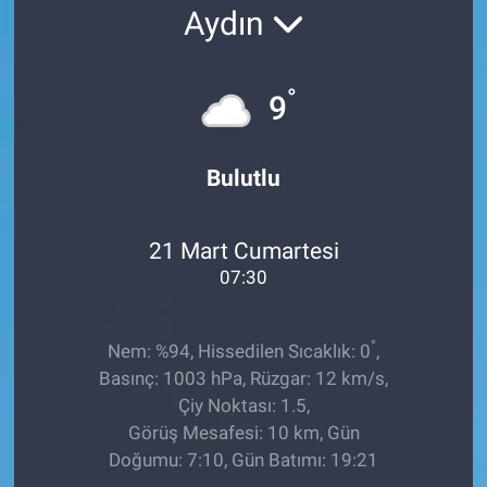
Aydın
EĞİTİM
ÖZEL HABER
°
9
POLİTİKA
Bulutlu
SAĞLIK
21 Mart Cumartesi
SPOR
07:30
TEKNOLOJİ
°
Nem: %94, Hissedilen Sıcaklık: 0
,
Basınç: 1003 hPa, Rüzgar: 12 km/s,
Çiy Noktası: 1.5,
Görüş Mesafesi: 10 km, Gün
Doğumu: 7:10, Gün Batımı: 19:21