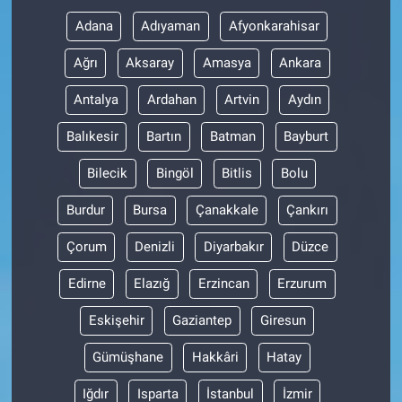
Adana
Adıyaman
Afyonkarahisar
Ağrı
Aksaray
Amasya
Ankara
Antalya
Ardahan
Artvin
Aydın
Balıkesir
Bartın
Batman
Bayburt
Bilecik
Bingöl
Bitlis
Bolu
Burdur
Bursa
Çanakkale
Çankırı
Çorum
Denizli
Diyarbakır
Düzce
Edirne
Elazığ
Erzincan
Erzurum
Eskişehir
Gaziantep
Giresun
Gümüşhane
Hakkâri
Hatay
Iğdır
Isparta
İstanbul
İzmir