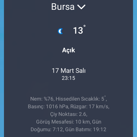
Bursa
EĞİTİM
ÖZEL HABER
°
13
POLİTİKA
Açık
SAĞLIK
17 Mart Salı
SPOR
23:15
TEKNOLOJİ
°
Nem: %76, Hissedilen Sıcaklık: 5
,
Basınç: 1016 hPa, Rüzgar: 17 km/s,
Çiy Noktası: 2.6,
Görüş Mesafesi: 10 km, Gün
Doğumu: 7:12, Gün Batımı: 19:12