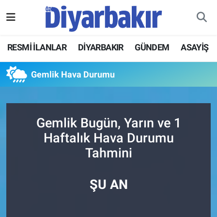
RESMİ İLANLAR
Nöbetçi Eczaneler
RESMİ İLANLAR
DİYARBAKIR
GÜNDEM
ASAYİŞ
ASAYİŞ
Hava Durumu
Gemlik Hava Durumu
DİYARBAKIR
Namaz Vakitleri
EKONOMİ
Trafik Durumu
Gemlik Bugün, Yarın ve 1
Haftalık Hava Durumu
GÜNDEM
Süper Lig Puan Durumu ve Fikstür
Tahmini
BÖLGE
Tüm Manşetler
ŞU AN
DÜNYA
Son Dakika Haberleri
KÜLTÜR SANAT
Haber Arşivi