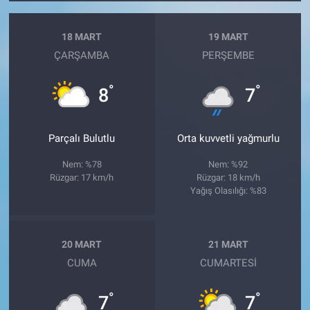
18 MART
19 MART
ÇARŞAMBA
PERŞEMBE
°
°
8
7
Parçalı Bulutlu
Orta kuvvetli yağmurlu
Nem: %78
Nem: %92
Rüzgar: 17 km/h
Rüzgar: 18 km/h
Yağış Olasılığı: %83
20 MART
21 MART
CUMA
CUMARTESI
°
°
7
7