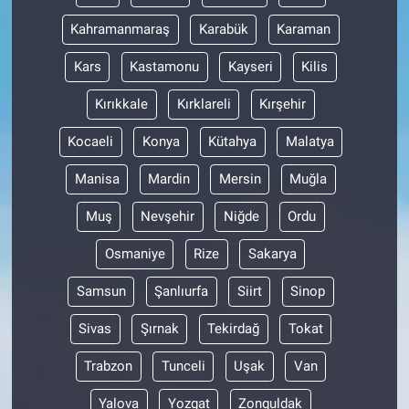
Kahramanmaraş
Karabük
Karaman
Kars
Kastamonu
Kayseri
Kilis
Kırıkkale
Kırklareli
Kırşehir
Kocaeli
Konya
Kütahya
Malatya
Manisa
Mardin
Mersin
Muğla
Muş
Nevşehir
Niğde
Ordu
Osmaniye
Rize
Sakarya
Samsun
Şanlıurfa
Siirt
Sinop
Sivas
Şırnak
Tekirdağ
Tokat
Trabzon
Tunceli
Uşak
Van
Yalova
Yozgat
Zonguldak