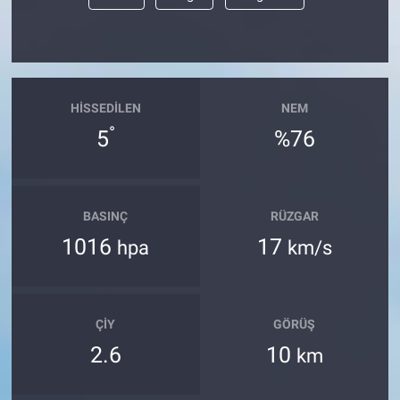
HISSEDILEN
NEM
°
5
%76
BASINÇ
RÜZGAR
1016
17
hpa
km/s
ÇIY
GÖRÜŞ
2.6
10
km