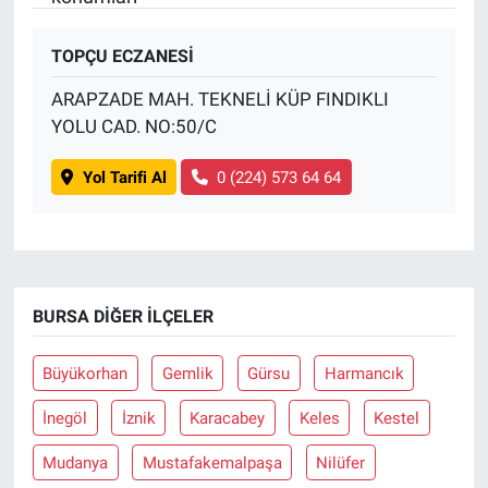
TOPÇU ECZANESİ
ARAPZADE MAH. TEKNELİ KÜP FINDIKLI
YOLU CAD. NO:50/C
Yol Tarifi Al
0 (224) 573 64 64
BURSA DIĞER İLÇELER
Büyükorhan
Gemlik
Gürsu
Harmancık
İnegöl
İznik
Karacabey
Keles
Kestel
Mudanya
Mustafakemalpaşa
Nilüfer