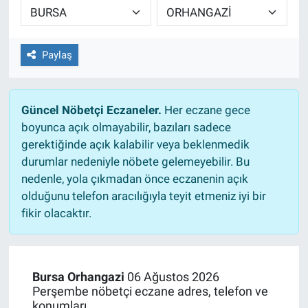
EĞİTİM
Paylaş
ÖZEL HABER
POLİTİKA
Güncel Nöbetçi Eczaneler.
Her eczane gece
boyunca açık olmayabilir, bazıları sadece
SAĞLIK
gerektiğinde açık kalabilir veya beklenmedik
durumlar nedeniyle nöbete gelemeyebilir. Bu
SPOR
nedenle, yola çıkmadan önce eczanenin açık
olduğunu telefon aracılığıyla teyit etmeniz iyi bir
TEKNOLOJİ
fikir olacaktır.
Bursa Orhangazi
06 Ağustos 2026
Perşembe nöbetçi eczane adres, telefon ve
konumları