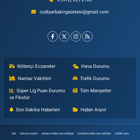
ozdiyarbakirgazetesi@gmail.com
Nöbetçi Eczaneler
Hava Durumu
Namaz Vakitleri
Trafik Durumu
Süper Lig Puan Durumu
Tüm Manşetler
ve Fikstür
Son Dakika Haberleri
Haber Arşivi
vds
ankara avukat
ankara evden eve nakliyat
istanbul evden eve nakliyat
satılık arsa