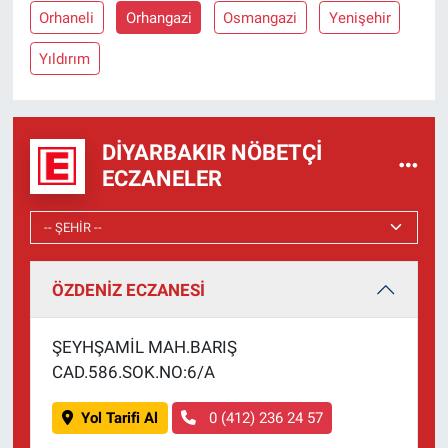
Orhaneli
Orhangazi
Osmangazi
Yenişehir
Yıldırım
DIYARBAKIR NÖBETÇI
ECZANELER
ÖZDENİZ ECZANESİ
ŞEYHŞAMİL MAH.BARIŞ
CAD.586.SOK.NO:6/A
Yol Tarifi Al
0 (412) 236 24 57