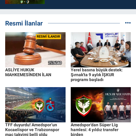
Resmi İlanlar
RESMİ İLANDIR
ASLİYE HUKUK
Yerel basına büyük destek:
MAHKEMESİNDEN İLAN
Şırnak'ta 9 aylık İŞKUR
programı başladı
TFF duyurdu! Amedspor’un
Amedspor’dan Süper Lig
Kocaelispor ve Trabzonspor
hamlesi: 4 yıldız transfer
maç takvimi belli oldu
birden