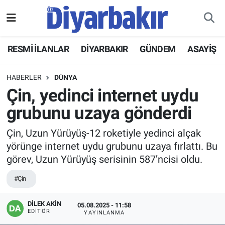
RESMİ İLANLAR
Nöbetçi Eczaneler
RESMİ İLANLAR
DİYARBAKIR
GÜNDEM
ASAYİŞ
ASAYİŞ
Hava Durumu
HABERLER
DÜNYA
DİYARBAKIR
Namaz Vakitleri
Çin, yedinci internet uydu
grubunu uzaya gönderdi
EKONOMİ
Trafik Durumu
Çin, Uzun Yürüyüş-12 roketiyle yedinci alçak
GÜNDEM
Süper Lig Puan Durumu ve Fikstür
yörünge internet uydu grubunu uzaya fırlattı. Bu
görev, Uzun Yürüyüş serisinin 587’ncisi oldu.
BÖLGE
Tüm Manşetler
#Çin
DÜNYA
Son Dakika Haberleri
DİLEK AKİN
05.08.2025 - 11:58
EDITÖR
YAYINLANMA
KÜLTÜR SANAT
Haber Arşivi