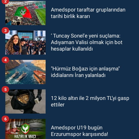
2
Amedspor taraftar gruplarından
tarihi birlik kararı
3
‘ Tuncay Sonel'e yeni suçlama:
Adıyaman Valisi olmak için bot
hesaplar kullanıldı
4
"Hürmüz Boğazı için anlaşma"
iddialarını İran yalanladı
5
12 kilo altın ile 2 milyon TL’yi gasp
ettiler
6
Amedspor U19 bugün
Erzurumspor karşısında!