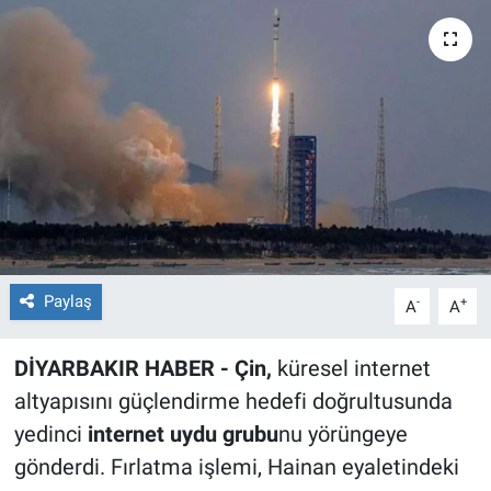
EĞİTİM
ÖZEL HABER
POLİTİKA
SAĞLIK
SPOR
Paylaş
-
+
A
A
TEKNOLOJİ
DİYARBAKIR HABER - Çin,
küresel internet
altyapısını güçlendirme hedefi doğrultusunda
yedinci
internet uydu grubu
nu yörüngeye
gönderdi. Fırlatma işlemi, Hainan eyaletindeki