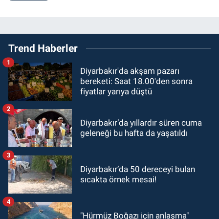
Trend Haberler
1
Diyarbakır'da akşam pazarı
bereketi: Saat 18.00'den sonra
fiyatlar yarıya düştü
2
Diyarbakır’da yıllardır süren cuma
geleneği bu hafta da yaşatıldı
3
Diyarbakır’da 50 dereceyi bulan
sıcakta örnek mesai!
4
"Hürmüz Boğazı için anlaşma"