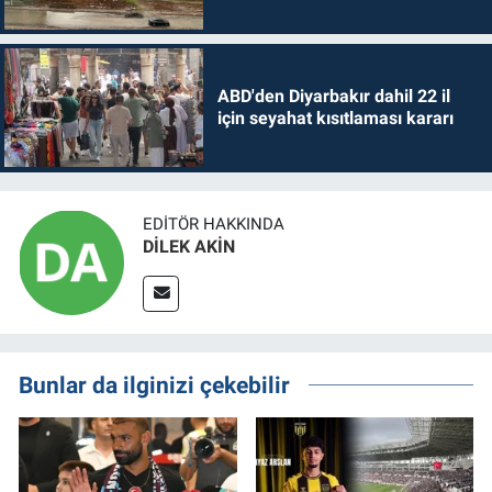
ABD'den Diyarbakır dahil 22 il
için seyahat kısıtlaması kararı
EDITÖR HAKKINDA
DİLEK AKİN
Bunlar da ilginizi çekebilir