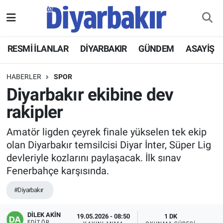
RESMİ İLANLAR
Nöbetçi Eczaneler
RESMİ İLANLAR
DİYARBAKIR
GÜNDEM
ASAYİŞ
ASAYİŞ
Hava Durumu
HABERLER
SPOR
DİYARBAKIR
Namaz Vakitleri
Diyarbakır ekibine dev
rakipler
EKONOMİ
Trafik Durumu
Amatör ligden çeyrek finale yükselen tek ekip
GÜNDEM
Süper Lig Puan Durumu ve Fikstür
olan Diyarbakır temsilcisi Diyar İnter, Süper Lig
devleriyle kozlarını paylaşacak. İlk sınav
BÖLGE
Tüm Manşetler
Fenerbahçe karşısında.
DÜNYA
Son Dakika Haberleri
#Diyarbakır
KÜLTÜR SANAT
Haber Arşivi
DİLEK AKİN
19.05.2026 - 08:50
1 DK
EDITÖR