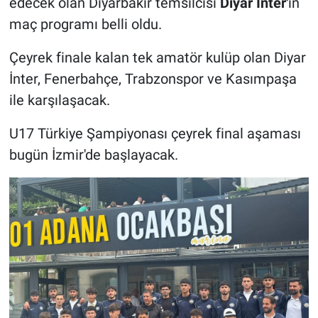
edecek olan Diyarbakır temsilcisi
Diyar İnter'
in
maç programı belli oldu.
Çeyrek finale kalan tek amatör kulüp olan Diyar
İnter, Fenerbahçe, Trabzonspor ve Kasımpaşa
ile karşılaşacak.
U17 Türkiye Şampiyonası çeyrek final aşaması
bugün İzmir'de başlayacak.