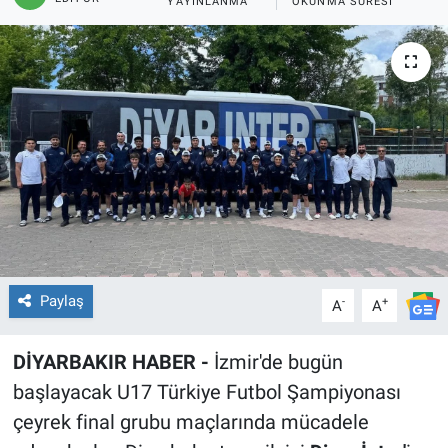
YAYINLANMA
OKUNMA SÜRESI
EĞİTİM
ÖZEL HABER
POLİTİKA
SAĞLIK
SPOR
TEKNOLOJİ
Paylaş
-
+
A
A
DİYARBAKIR HABER -
İzmir'de bugün
başlayacak U17 Türkiye Futbol Şampiyonası
çeyrek final grubu maçlarında mücadele