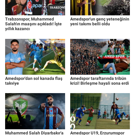
Trabzonspor, Muhammed
Amedspor'un genç yeteneğinin
Salah'ın maaşını açıkladı! İşte
yeni takımı belli oldu
yıllık kazancı
Amedspor'dan sol kanada flaş
Amedspor taraftarında tribün
takviye
krizi! Birleşme hayali sona erdi
Muhammed Salah Diyarbakır'a
Amedspor U19, Erzurumspor