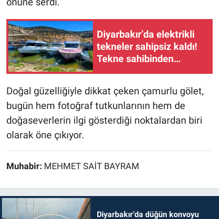
önüne serdi.
Diyarbakır’da elektrikli
tekneler sahipsiz kaldı!
Tekne sahibinden
Büyükşehir Belediyesi’ne
tepki
Doğal güzelliğiyle dikkat çeken çamurlu gölet,
bugün hem fotoğraf tutkunlarının hem de
doğaseverlerin ilgi gösterdiği noktalardan biri
olarak öne çıkıyor.
Muhabir:
MEHMET SAİT BAYRAM
Diyarbakır’da düğün konvoyu