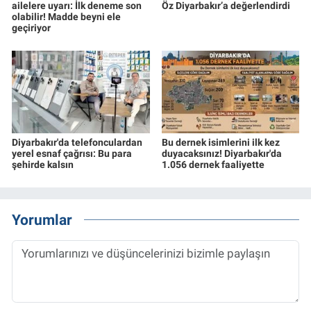
ailelere uyarı: İlk deneme son
Öz Diyarbakır’a değerlendirdi
olabilir! Madde beyni ele
geçiriyor
Diyarbakır'da telefonculardan
Bu dernek isimlerini ilk kez
yerel esnaf çağrısı: Bu para
duyacaksınız! Diyarbakır'da
şehirde kalsın
1.056 dernek faaliyette
Yorumlar