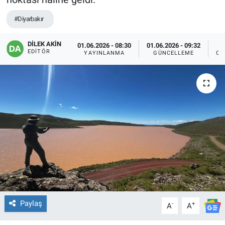
EĞİTİM
#Diyarbakır
ÖZEL HABER
DİLEK AKİN
01.06.2026 - 08:30
01.06.2026 - 09:32
EDITÖR
YAYINLANMA
GÜNCELLEME
OK
POLİTİKA
SAĞLIK
SPOR
TEKNOLOJİ
Paylaş
-
+
A
A