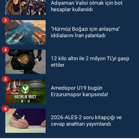
Adıyaman Valisi olmak için bot
hesaplar kullanıldı
3
"Hürmüz Boğazı için anlaşma"
iddialarını İran yalanladı
4
12 kilo altın ile 2 milyon TL’yi gasp
ettiler
5
Amedspor U19 bugün
Erzurumspor karşısında!
6
2026-ALES-2 soru kitapçığı ve
cevap anahtarı yayımlandı