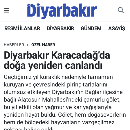
RESMİ İLANLAR
Nöbetçi Eczaneler
RESMİ İLANLAR
DİYARBAKIR
GÜNDEM
ASAYİŞ
ASAYİŞ
Hava Durumu
HABERLER
ÖZEL HABER
DİYARBAKIR
Namaz Vakitleri
Diyarbakır Karacadağ’da
doğa yeniden canlandı
EKONOMİ
Trafik Durumu
Geçtiğimiz yıl kuraklık nedeniyle tamamen
GÜNDEM
Süper Lig Puan Durumu ve Fikstür
kuruyan ve çevresindeki pirinç tarlalarını
olumsuz etkileyen Diyarbakır’ın Bağlar ilçesine
BÖLGE
Tüm Manşetler
bağlı Alatosun Mahallesi’ndeki çamurlu gölet,
bu yıl etkili olan yağmur ve kar yağışlarıyla
DÜNYA
Son Dakika Haberleri
yeniden hayat buldu. Gölet, hem doğaseverlerin
hem de bölgedeki hayvanların vazgeçilmez
KÜLTÜR SANAT
Haber Arşivi
noktası haline geldi.