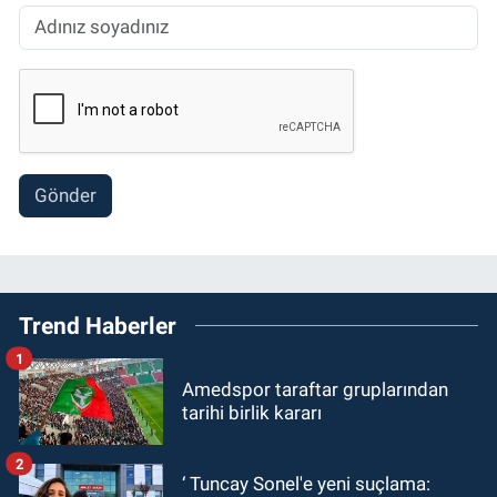
Gönder
Trend Haberler
1
Amedspor taraftar gruplarından
tarihi birlik kararı
2
‘ Tuncay Sonel'e yeni suçlama: