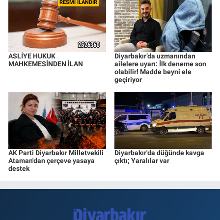
RESMİ İLANDIR
ASLİYE HUKUK
Diyarbakır’da uzmanından
MAHKEMESİNDEN İLAN
ailelere uyarı: İlk deneme son
olabilir! Madde beyni ele
geçiriyor
AK Parti Diyarbakır Milletvekili
Diyarbakır'da düğünde kavga
Ataman'dan çerçeve yasaya
çıktı; Yaralılar var
destek