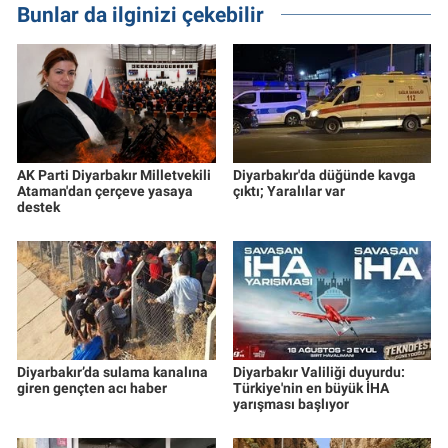
Bunlar da ilginizi çekebilir
AK Parti Diyarbakır Milletvekili
Diyarbakır'da düğünde kavga
Ataman'dan çerçeve yasaya
çıktı; Yaralılar var
destek
Diyarbakır’da sulama kanalına
Diyarbakır Valiliği duyurdu:
giren gençten acı haber
Türkiye'nin en büyük İHA
yarışması başlıyor