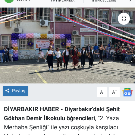
YAYINLANMA
GÜNCELLEME
PA
EĞİTİM
ÖZEL HABER
POLİTİKA
SAĞLIK
SPOR
TEKNOLOJİ
Paylaş
-
+
A
A
DİYARBAKIR HABER - Diyarbakır’daki Şehit
Gökhan Demir İlkokulu öğrencileri
, “2. Yaza
Merhaba Şenliği” ile yazı coşkuyla karşıladı.