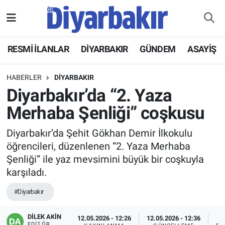
RESMİ İLANLAR
Nöbetçi Eczaneler
RESMİ İLANLAR
DİYARBAKIR
GÜNDEM
ASAYİŞ
ASAYİŞ
Hava Durumu
HABERLER
DİYARBAKIR
DİYARBAKIR
Namaz Vakitleri
Diyarbakır’da “2. Yaza
Merhaba Şenliği” coşkusu
EKONOMİ
Trafik Durumu
Diyarbakır’da Şehit Gökhan Demir İlkokulu
GÜNDEM
Süper Lig Puan Durumu ve Fikstür
öğrencileri, düzenlenen “2. Yaza Merhaba
Şenliği” ile yaz mevsimini büyük bir coşkuyla
BÖLGE
Tüm Manşetler
karşıladı.
DÜNYA
Son Dakika Haberleri
#Diyarbakır
KÜLTÜR SANAT
Haber Arşivi
DİLEK AKİN
12.05.2026 - 12:26
12.05.2026 - 12:36
EDITÖR