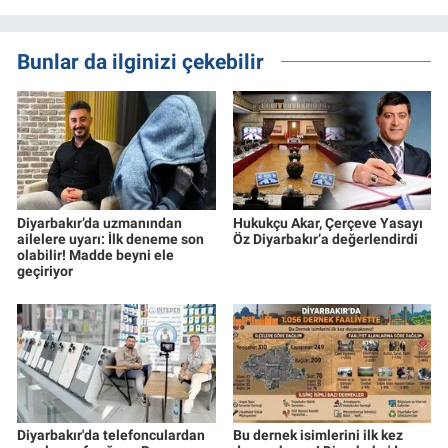
Bunlar da ilginizi çekebilir
Diyarbakır’da uzmanından
Hukukçu Akar, Çerçeve Yasayı
ailelere uyarı: İlk deneme son
Öz Diyarbakır’a değerlendirdi
olabilir! Madde beyni ele
geçiriyor
Diyarbakır'da telefonculardan
Bu dernek isimlerini ilk kez