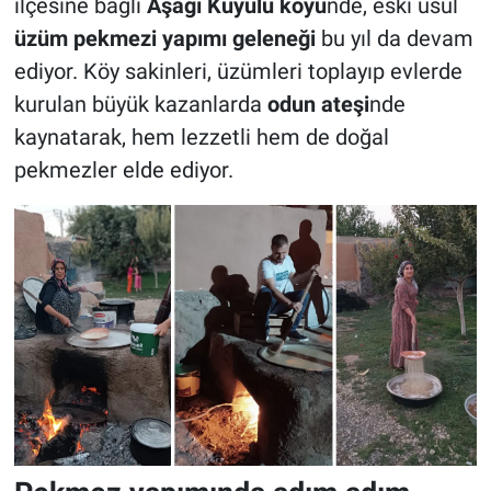
ilçesine bağlı
Aşağı Kuyulu köyü
nde, eski usul
üzüm pekmezi yapımı geleneği
bu yıl da devam
ediyor. Köy sakinleri, üzümleri toplayıp evlerde
kurulan büyük kazanlarda
odun ateşi
nde
kaynatarak, hem lezzetli hem de doğal
pekmezler elde ediyor.