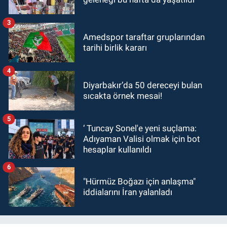
3
Amedspor taraftar gruplarından
tarihi birlik kararı
4
Diyarbakır’da 50 dereceyi bulan
sıcakta örnek mesai!
5
‘ Tuncay Sonel'e yeni suçlama:
Adıyaman Valisi olmak için bot
hesaplar kullanıldı
6
"Hürmüz Boğazı için anlaşma"
iddialarını İran yalanladı