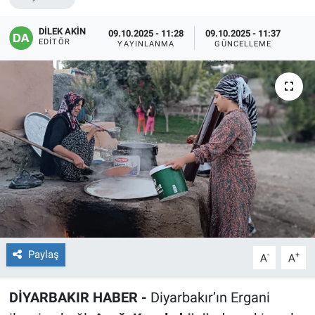
EĞİTİM
DİLEK AKİN
09.10.2025 - 11:28
09.10.2025 - 11:37
EDITÖR
YAYINLANMA
GÜNCELLEME
ÖZEL HABER
POLİTİKA
SAĞLIK
SPOR
TEKNOLOJİ
Paylaş
-
+
A
A
DİYARBAKIR HABER -
Diyarbakır’ın Ergani