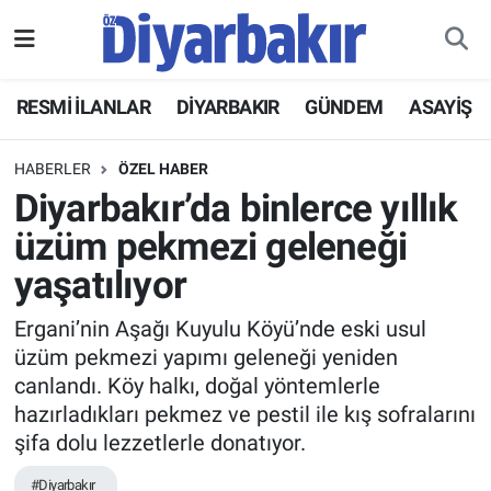
RESMİ İLANLAR
Nöbetçi Eczaneler
RESMİ İLANLAR
DİYARBAKIR
GÜNDEM
ASAYİŞ
ASAYİŞ
Hava Durumu
HABERLER
ÖZEL HABER
DİYARBAKIR
Namaz Vakitleri
Diyarbakır’da binlerce yıllık
üzüm pekmezi geleneği
EKONOMİ
Trafik Durumu
yaşatılıyor
GÜNDEM
Süper Lig Puan Durumu ve Fikstür
Ergani’nin Aşağı Kuyulu Köyü’nde eski usul
üzüm pekmezi yapımı geleneği yeniden
BÖLGE
Tüm Manşetler
canlandı. Köy halkı, doğal yöntemlerle
hazırladıkları pekmez ve pestil ile kış sofralarını
DÜNYA
Son Dakika Haberleri
şifa dolu lezzetlerle donatıyor.
KÜLTÜR SANAT
Haber Arşivi
#Diyarbakır