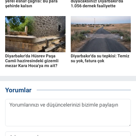
yerel esnaf çağrısı: Bu para
duyacaksınız! Diyarbakır'da
şehirde kalsın
1.056 dernek faaliyette
Diyarbakır'da Hüsrev Paşa
Diyarbakır'da su tepkisi: Temiz
Camii haziresindeki gizemli
su yok, fatura çok
mezar Kara Hoca'ya mı ait?
Yorumlar