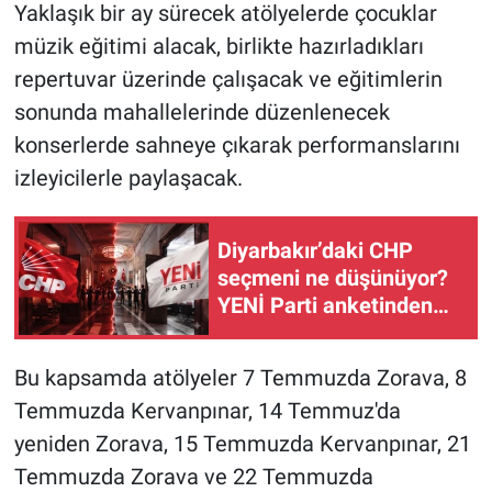
Yaklaşık bir ay sürecek atölyelerde çocuklar
müzik eğitimi alacak, birlikte hazırladıkları
repertuvar üzerinde çalışacak ve eğitimlerin
sonunda mahallelerinde düzenlenecek
konserlerde sahneye çıkarak performanslarını
izleyicilerle paylaşacak.
Diyarbakır’daki CHP
seçmeni ne düşünüyor?
YENİ Parti anketinden
dikkat çeken sonuçlar
Bu kapsamda atölyeler 7 Temmuzda Zorava, 8
Temmuzda Kervanpınar, 14 Temmuz'da
yeniden Zorava, 15 Temmuzda Kervanpınar, 21
Temmuzda Zorava ve 22 Temmuzda