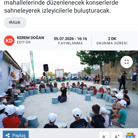
mahallelerinde düzenlenecek konserlerde
sahneleyerek izleyicilerle buluşturacak.
EĞİTİM
#Müzik
ÖZEL HABER
KEREM DOĞAN
05.07.2026 - 16:16
2 DK
POLİTİKA
EDITÖR
YAYINLANMA
OKUNMA SÜRESI
SAĞLIK
SPOR
TEKNOLOJİ
Paylaş
-
+
A
A