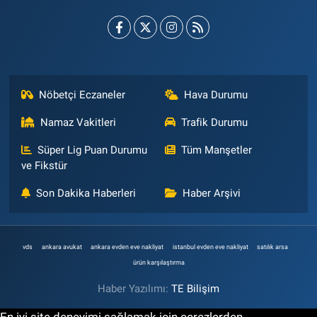
Nöbetçi Eczaneler
Hava Durumu
Namaz Vakitleri
Trafik Durumu
Süper Lig Puan Durumu
Tüm Manşetler
ve Fikstür
Son Dakika Haberleri
Haber Arşivi
vds
ankara avukat
ankara evden eve nakliyat
istanbul evden eve nakliyat
satılık arsa
ürün karşılaştırma
Haber Yazılımı:
TE Bilişim