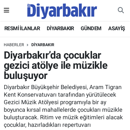
RESMİ İLANLAR
Nöbetçi Eczaneler
RESMİ İLANLAR
DİYARBAKIR
GÜNDEM
ASAYİŞ
ASAYİŞ
Hava Durumu
HABERLER
DİYARBAKIR
DİYARBAKIR
Namaz Vakitleri
Diyarbakır’da çocuklar
gezici atölye ile müzikle
EKONOMİ
Trafik Durumu
buluşuyor
GÜNDEM
Süper Lig Puan Durumu ve Fikstür
Diyarbakır Büyükşehir Belediyesi, Aram Tigran
Kent Konservatuvarı tarafından yürütülecek
BÖLGE
Tüm Manşetler
Gezici Müzik Atölyesi programıyla bir ay
boyunca kırsal mahallelerde çocukları müzikle
DÜNYA
Son Dakika Haberleri
buluşturacak. Ritim ve müzik eğitimleri alacak
çocuklar, hazırladıkları repertuvarı
KÜLTÜR SANAT
Haber Arşivi