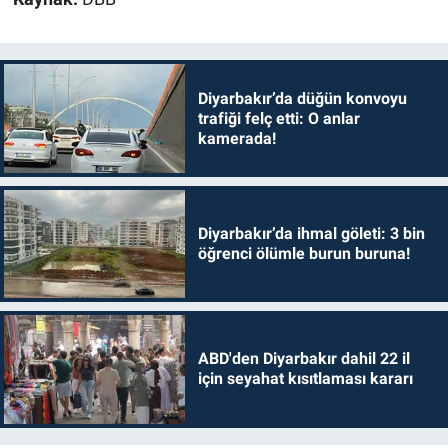
Diyarbakır’da düğün konvoyu
trafiği felç etti: O anlar
kamerada!
Diyarbakır’da ihmal göleti: 3 bin
öğrenci ölümle burun buruna!
ABD'den Diyarbakır dahil 22 il
için seyahat kısıtlaması kararı