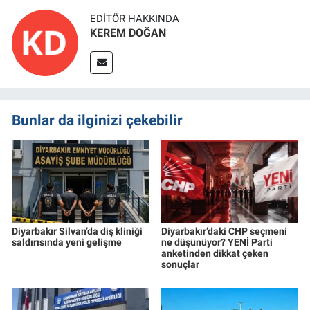
EDITÖR HAKKINDA
KEREM DOĞAN
Bunlar da ilginizi çekebilir
Diyarbakır Silvan’da diş kliniği
Diyarbakır’daki CHP seçmeni
saldırısında yeni gelişme
ne düşünüyor? YENİ Parti
anketinden dikkat çeken
sonuçlar