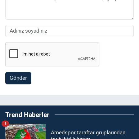
Gönder
Trend Haberler
1
Amedspor taraftar gruplarından
tarihi birlik kararı