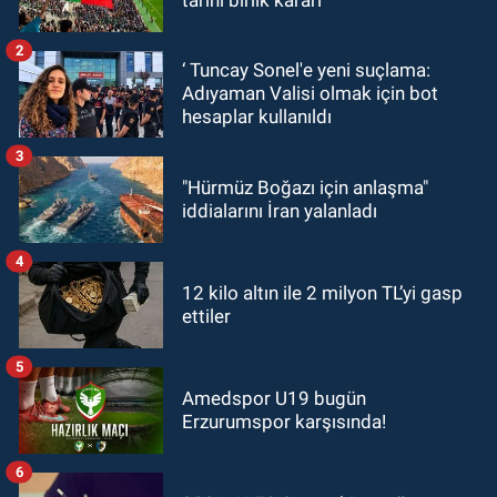
2
‘ Tuncay Sonel'e yeni suçlama:
Adıyaman Valisi olmak için bot
hesaplar kullanıldı
3
"Hürmüz Boğazı için anlaşma"
iddialarını İran yalanladı
4
12 kilo altın ile 2 milyon TL’yi gasp
ettiler
5
Amedspor U19 bugün
Erzurumspor karşısında!
6