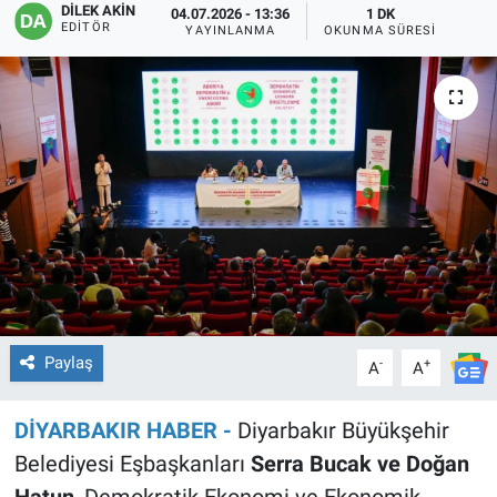
DİLEK AKİN
04.07.2026 - 13:36
1 DK
EDITÖR
YAYINLANMA
OKUNMA SÜRESI
EĞİTİM
ÖZEL HABER
POLİTİKA
SAĞLIK
SPOR
TEKNOLOJİ
Paylaş
-
+
A
A
DİYARBAKIR HABER -
Diyarbakır Büyükşehir
Belediyesi Eşbaşkanları
Serra Bucak ve Doğan