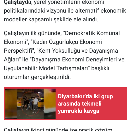
Çalıştay
da, yerel yönetimlerin ekonomi
politikalarındaki vizyonu ile alternatif ekonomik
modeller kapsamlı şekilde ele alındı.
Çalıştayın ilk gününde, "Demokratik Komünal
Ekonomi", "Kadın Özgürlükçü Ekonomi
Perspektifi", "Kent Yoksulluğu ve Dayanışma
Ağları" ile "Dayanışma Ekonomi Deneyimleri ve
Uygulanabilir Model Tartışmaları" başlıklı
oturumlar gerçekleştirildi.
Diyarbakır’da iki grup
arasında tekmeli
yumruklu kavga
Çalıştayın ikinci gününde ise pratik çözüm