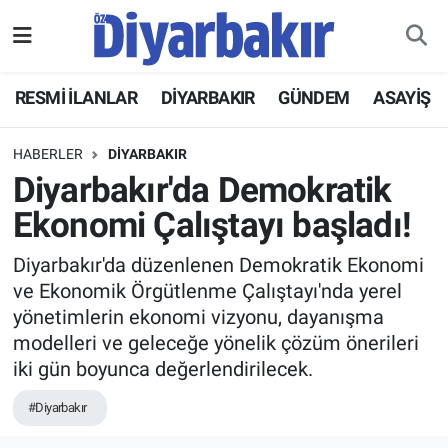
RESMİ İLANLAR
Nöbetçi Eczaneler
RESMİ İLANLAR
DİYARBAKIR
GÜNDEM
ASAYİŞ
ASAYİŞ
Hava Durumu
HABERLER
DİYARBAKIR
DİYARBAKIR
Namaz Vakitleri
Diyarbakır'da Demokratik
Ekonomi Çalıştayı başladı!
EKONOMİ
Trafik Durumu
Diyarbakır'da düzenlenen Demokratik Ekonomi
GÜNDEM
Süper Lig Puan Durumu ve Fikstür
ve Ekonomik Örgütlenme Çalıştayı'nda yerel
yönetimlerin ekonomi vizyonu, dayanışma
BÖLGE
Tüm Manşetler
modelleri ve geleceğe yönelik çözüm önerileri
iki gün boyunca değerlendirilecek.
DÜNYA
Son Dakika Haberleri
#Diyarbakır
KÜLTÜR SANAT
Haber Arşivi