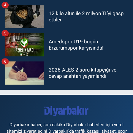
4
12 kilo altın ile 2 milyon TL’yi gasp
ettiler
5
Amedspor U19 bugün
Erzurumspor karşısında!
6
2026-ALES-2 soru kitapçığı ve
cevap anahtarı yayımlandı
Diyarbakır haber, son dakika Diyarbakır haberleri için yerel
sitemizi ziyaret edin! Diyarbakır'da trafik kazası, siyaset, spor