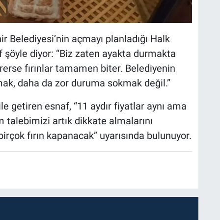
hir Belediyesi’nin açmayı planladığı Halk
af şöyle diyor: “Biz zaten ayakta durmakta
rerse fırınlar tamamen biter. Belediyenin
ak, daha da zor duruma sokmak değil.”
ile getiren esnaf, “11 aydır fiyatlar aynı ama
m talebimizi artık dikkate almalarını
birçok fırın kapanacak” uyarısında bulunuyor.