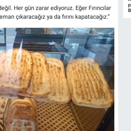
p
il. Her gün zarar ediyoruz. Eğer Fırıncılar
B
eman çıkaracağız ya da fırını kapatacağız.”