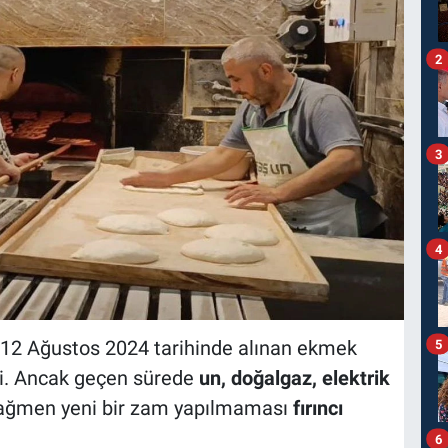
2
3
4
 12 Ağustos 2024 tarihinde alınan ekmek
5
i. Ancak geçen sürede
un, doğalgaz, elektrik
rağmen yeni bir zam yapılmaması
fırıncı
6