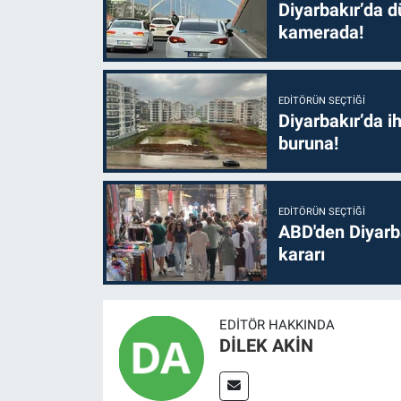
Diyarbakır’da dü
kamerada!
EDITÖRÜN SEÇTIĞI
Diyarbakır’da i
buruna!
EDITÖRÜN SEÇTIĞI
ABD'den Diyarba
kararı
EDITÖR HAKKINDA
DİLEK AKİN