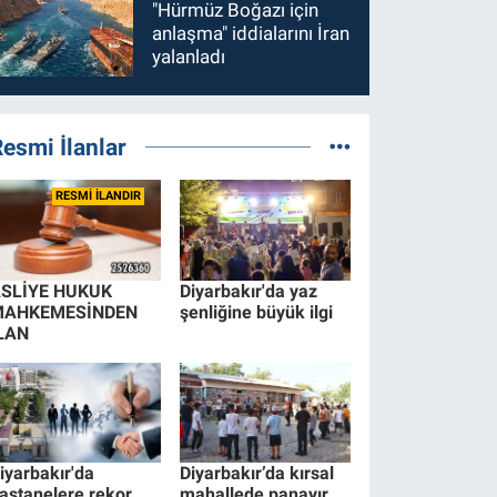
"Hürmüz Boğazı için
anlaşma" iddialarını İran
yalanladı
esmi İlanlar
RESMİ İLANDIR
SLİYE HUKUK
Diyarbakır'da yaz
MAHKEMESİNDEN
şenliğine büyük ilgi
LAN
iyarbakır'da
Diyarbakır’da kırsal
astanelere rekor
mahallede panayır