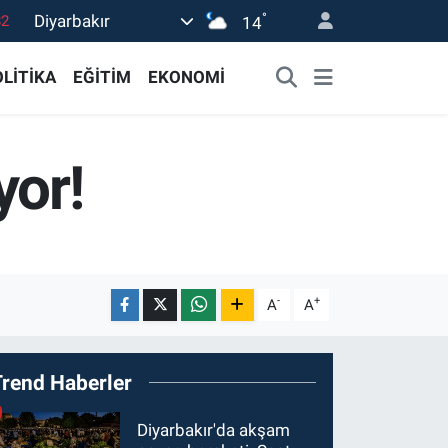
°
Diyarbakır
02
14
19
LİTİKA
EĞİTİM
EKONOMİ
18
19
yor!
0
82
-
+
A
A
Trend Haberler
Diyarbakır'da akşam