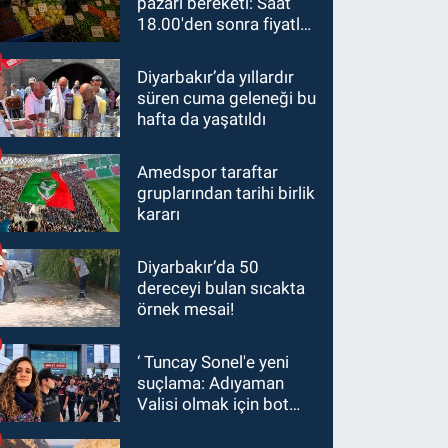
pazarı bereketi: Saat
18.00'den sonra fiyatlar
yarıya düştü
Diyarbakır’da yıllardır
süren cuma geleneği bu
hafta da yaşatıldı
Amedspor taraftar
gruplarından tarihi birlik
kararı
Diyarbakır’da 50
dereceyi bulan sıcakta
örnek mesai!
‘ Tuncay Sonel'e yeni
suçlama: Adıyaman
Valisi olmak için bot
hesaplar kullanıldı