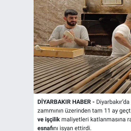
EĞİTİM
ÖZEL HABER
POLİTİKA
SAĞLIK
SPOR
TEKNOLOJİ
DİYARBAKIR HABER -
Diyarbakır’da
zammının üzerinden tam 11 ay geçt
ve işçilik
maliyetleri katlanmasına 
esnafı
nı isyan ettirdi.