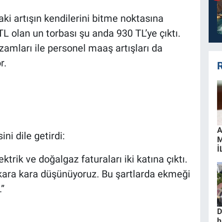
ndaki artışın kendilerini bitme noktasına
 TL olan un torbası şu anda 930 TL’ye çıktı.
amları ile personel maaş artışları da
r.
R
A
ini dile getirdi:
İ
ektrik ve doğalgaz faturaları iki katına çıktı.
 kara kara düşünüyoruz. Bu şartlarda ekmeği
.”
D
h