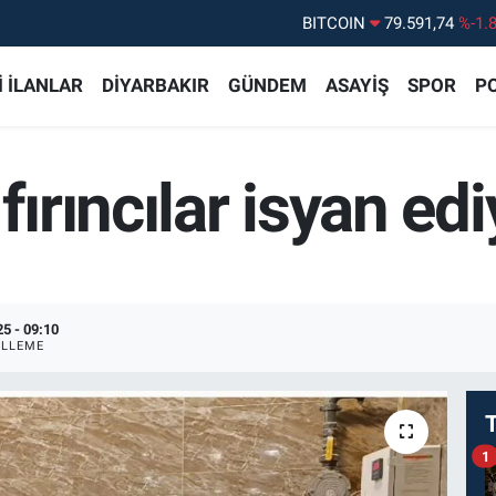
DOLAR
45,43620
%0.
EURO
53,38690
%0.
 İLANLAR
DİYARBAKIR
GÜNDEM
ASAYİŞ
SPOR
PO
STERLİN
61,60380
%0.
G.ALTIN
6862,09000
%0.
fırıncılar isyan edi
BİST100
14.598,00
%
BITCOIN
79.591,74
%-1.
5 - 09:10
LLEME
1