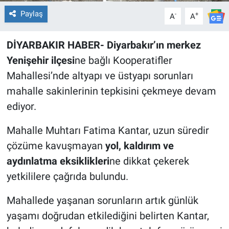
Paylaş
-
+
A
A
DİYARBAKIR HABER- Diyarbakır’ın merkez
Yenişehir ilçesi
ne bağlı Kooperatifler
Mahallesi’nde altyapı ve üstyapı sorunları
mahalle sakinlerinin tepkisini çekmeye devam
ediyor.
Mahalle Muhtarı Fatima Kantar, uzun süredir
çözüme kavuşmayan
yol, kaldırım ve
aydınlatma eksiklikleri
ne dikkat çekerek
yetkililere çağrıda bulundu.
Mahallede yaşanan sorunların artık günlük
yaşamı doğrudan etkilediğini belirten Kantar,