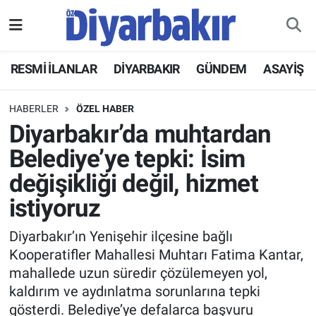
RESMİ İLANLAR
Nöbetçi Eczaneler
RESMİ İLANLAR
DİYARBAKIR
GÜNDEM
ASAYİŞ
ASAYİŞ
Hava Durumu
HABERLER
ÖZEL HABER
DİYARBAKIR
Namaz Vakitleri
Diyarbakır’da muhtardan
Belediye’ye tepki: İsim
EKONOMİ
Trafik Durumu
değişikliği değil, hizmet
GÜNDEM
Süper Lig Puan Durumu ve Fikstür
istiyoruz
BÖLGE
Tüm Manşetler
Diyarbakır’ın Yenişehir ilçesine bağlı
Kooperatifler Mahallesi Muhtarı Fatima Kantar,
DÜNYA
Son Dakika Haberleri
mahallede uzun süredir çözülemeyen yol,
kaldırım ve aydınlatma sorunlarına tepki
KÜLTÜR SANAT
Haber Arşivi
gösterdi. Belediye’ye defalarca başvuru