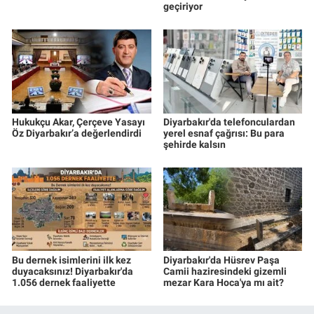
geçiriyor
Hukukçu Akar, Çerçeve Yasayı
Diyarbakır'da telefonculardan
Öz Diyarbakır’a değerlendirdi
yerel esnaf çağrısı: Bu para
şehirde kalsın
Bu dernek isimlerini ilk kez
Diyarbakır'da Hüsrev Paşa
duyacaksınız! Diyarbakır'da
Camii haziresindeki gizemli
1.056 dernek faaliyette
mezar Kara Hoca'ya mı ait?