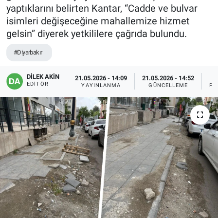
yaptıklarını belirten Kantar, “Cadde ve bulvar
EĞİTİM
isimleri değişeceğine mahallemize hizmet
gelsin” diyerek yetkililere çağrıda bulundu.
ÖZEL HABER
#Diyarbakır
POLİTİKA
DİLEK AKİN
21.05.2026 - 14:09
21.05.2026 - 14:52
EDITÖR
YAYINLANMA
GÜNCELLEME
PA
SAĞLIK
SPOR
TEKNOLOJİ