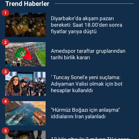
Trend Haberler
1
Diyarbakır'da akşam pazarı
bereketi: Saat 18.00'den sonra
fiyatlar yarıya düştü
2
Amedspor taraftar gruplarından
tarihi birlik kararı
3
‘ Tuncay Sonel'e yeni suçlama:
Adıyaman Valisi olmak için bot
hesaplar kullanıldı
4
"Hürmüz Boğazı için anlaşma"
iddialarını İran yalanladı
5