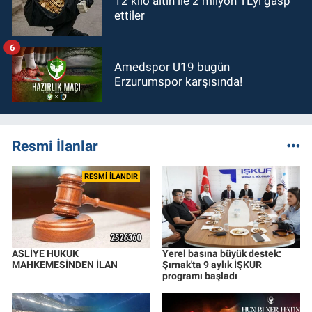
12 kilo altın ile 2 milyon TL’yi gasp
ettiler
6
Amedspor U19 bugün
Erzurumspor karşısında!
Resmi İlanlar
RESMİ İLANDIR
ASLİYE HUKUK
Yerel basına büyük destek:
MAHKEMESİNDEN İLAN
Şırnak'ta 9 aylık İŞKUR
programı başladı