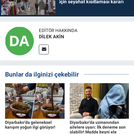
için seyahat kısıtlaması kararı
EDITÖR HAKKINDA
DİLEK AKİN
Bunlar da ilginizi çekebilir
Diyarbakır’da geleneksel
Diyarbakır’da uzmanından
karışım yoğun ilgi görüyor!
ailelere uyarı: İlk deneme son
olabilir! Madde beyni ele