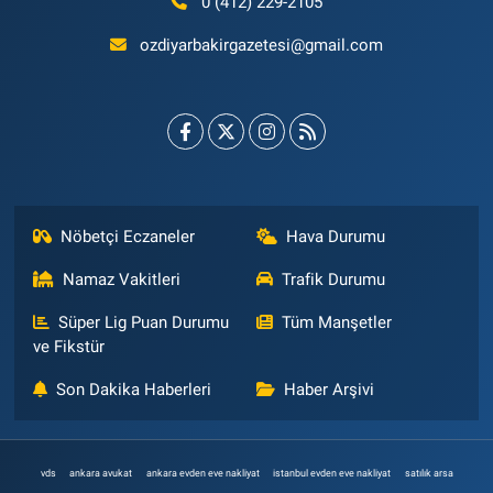
0 (412) 229-2105
ozdiyarbakirgazetesi@gmail.com
Nöbetçi Eczaneler
Hava Durumu
Namaz Vakitleri
Trafik Durumu
Süper Lig Puan Durumu
Tüm Manşetler
ve Fikstür
Son Dakika Haberleri
Haber Arşivi
vds
ankara avukat
ankara evden eve nakliyat
istanbul evden eve nakliyat
satılık arsa