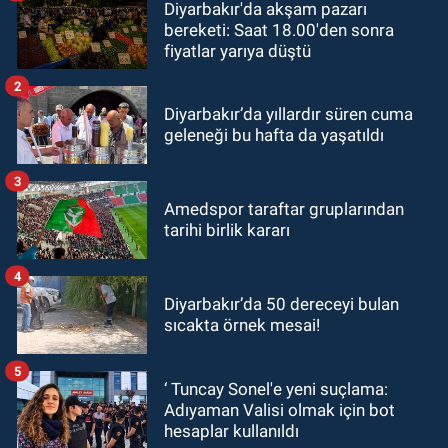
Diyarbakır'da akşam pazarı
bereketi: Saat 18.00'den sonra
fiyatlar yarıya düştü
2
Diyarbakır’da yıllardır süren cuma
geleneği bu hafta da yaşatıldı
3
Amedspor taraftar gruplarından
tarihi birlik kararı
4
Diyarbakır’da 50 dereceyi bulan
sıcakta örnek mesai!
5
‘ Tuncay Sonel'e yeni suçlama:
Adıyaman Valisi olmak için bot
hesaplar kullanıldı