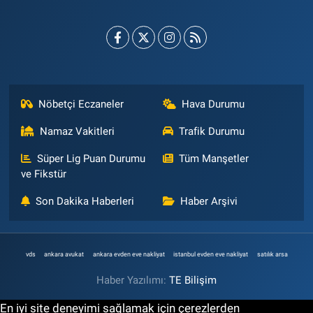
Nöbetçi Eczaneler
Hava Durumu
Namaz Vakitleri
Trafik Durumu
Süper Lig Puan Durumu
Tüm Manşetler
ve Fikstür
Son Dakika Haberleri
Haber Arşivi
vds
ankara avukat
ankara evden eve nakliyat
istanbul evden eve nakliyat
satılık arsa
Haber Yazılımı:
TE Bilişim
En iyi site deneyimi sağlamak için çerezlerden