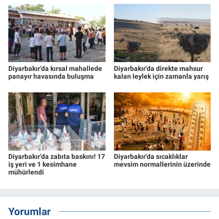
Diyarbakır’da kırsal mahallede
Diyarbakır'da direkte mahsur
panayır havasında buluşma
kalan leylek için zamanla yarış
Diyarbakır'da zabıta baskını! 17
Diyarbakır'da sıcaklıklar
iş yeri ve 1 kesimhane
mevsim normallerinin üzerinde
mühürlendi
Yorumlar