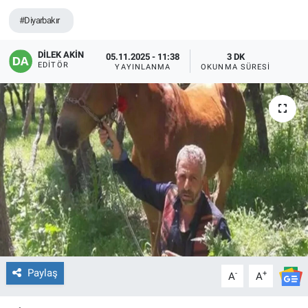
#Diyarbakır
EĞİTİM
DİLEK AKİN
05.11.2025 - 11:38
3 DK
ÖZEL HABER
EDITÖR
YAYINLANMA
OKUNMA SÜRESI
POLİTİKA
SAĞLIK
SPOR
TEKNOLOJİ
Paylaş
-
+
A
A