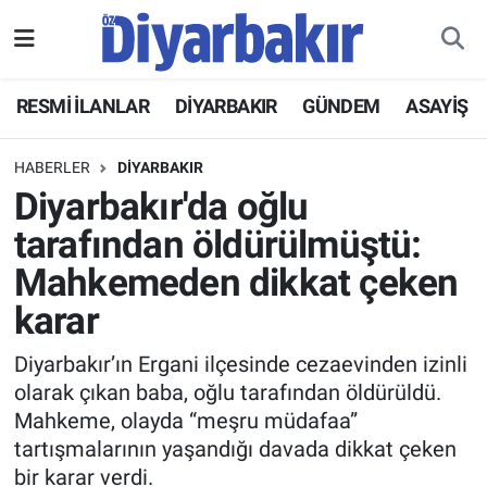
RESMİ İLANLAR
Nöbetçi Eczaneler
RESMİ İLANLAR
DİYARBAKIR
GÜNDEM
ASAYİŞ
ASAYİŞ
Hava Durumu
HABERLER
DİYARBAKIR
DİYARBAKIR
Namaz Vakitleri
Diyarbakır'da oğlu
tarafından öldürülmüştü:
EKONOMİ
Trafik Durumu
Mahkemeden dikkat çeken
GÜNDEM
Süper Lig Puan Durumu ve Fikstür
karar
BÖLGE
Tüm Manşetler
Diyarbakır’ın Ergani ilçesinde cezaevinden izinli
olarak çıkan baba, oğlu tarafından öldürüldü.
DÜNYA
Son Dakika Haberleri
Mahkeme, olayda “meşru müdafaa”
tartışmalarının yaşandığı davada dikkat çeken
KÜLTÜR SANAT
Haber Arşivi
bir karar verdi.