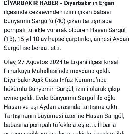
DİYARBAKIR HABER - Diyarbakır’ın Ergan
i
ilçesinde cezaevinden izinli çıkan babası
Bünyamin Sargül’ü (40) çıkan tartışmada
pompalı tüfekle vurarak öldüren Hasan Sargül
(18), 15 yıl 10 ay hapse çarptırıldı, annesi Aydan
Sargül ise beraat etti.
Olay, 27 Ağustos 2024’te Ergani ilçesi kırsal
Pınarkaya Mahallesi’nde meydana geldi.
Diyarbakır Açık Ceza İnfaz Kurumu’nda
hükümlü Bünyamin Sargül, izinli olarak çıkıp
evine geldi. Evde Bünyamin Sargül ile oğlu
Hasan ve eşi Aydan arasında tartışma çıktı.
Tartışmanın büyümesi üzerine Hasan Sarıgül,
babasına pompalı tüfekle ateş etti. İhbarla
adrese sağlık ve jandarma ekipleri sevk edildi.