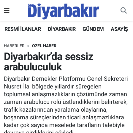
RESMİ İLANLAR
Nöbetçi Eczaneler
RESMİ İLANLAR
DİYARBAKIR
GÜNDEM
ASAYİŞ
ASAYİŞ
Hava Durumu
HABERLER
ÖZEL HABER
DİYARBAKIR
Namaz Vakitleri
Diyarbakır’da sessiz
arabuluculuk
EKONOMİ
Trafik Durumu
Diyarbakır Dernekler Platformu Genel Sekreteri
GÜNDEM
Süper Lig Puan Durumu ve Fikstür
Nusret İla, bölgede yıllardır süregelen
toplumsal anlaşmazlıkların çözümünde zaman
BÖLGE
Tüm Manşetler
zaman arabulucu rolü üstlendiklerini belirterek,
trafik kazalarından yaralama olaylarına,
DÜNYA
Son Dakika Haberleri
boşanma süreçlerinden ticari anlaşmazlıklara
kadar çok sayıda meselede tarafların talebiyle
KÜLTÜR SANAT
Haber Arşivi
devreye girdiklerini söyledi.