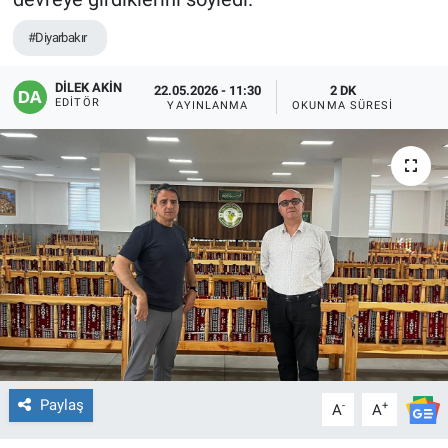
EĞİTİM
#Diyarbakır
ÖZEL HABER
DİLEK AKİN
22.05.2026 - 11:30
2 DK
EDITÖR
YAYINLANMA
OKUNMA SÜRESI
POLİTİKA
SAĞLIK
SPOR
TEKNOLOJİ
Paylaş
-
+
A
A