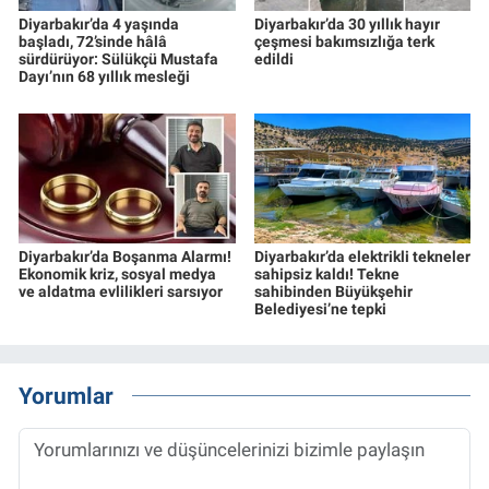
Diyarbakır’da 4 yaşında
Diyarbakır’da 30 yıllık hayır
başladı, 72’sinde hâlâ
çeşmesi bakımsızlığa terk
sürdürüyor: Sülükçü Mustafa
edildi
Dayı’nın 68 yıllık mesleği
Diyarbakır’da Boşanma Alarmı!
Diyarbakır’da elektrikli tekneler
Ekonomik kriz, sosyal medya
sahipsiz kaldı! Tekne
ve aldatma evlilikleri sarsıyor
sahibinden Büyükşehir
Belediyesi’ne tepki
Yorumlar