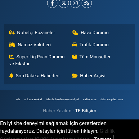
Nöbetçi Eczaneler
Hava Durumu
Namaz Vakitleri
Trafik Durumu
Süper Lig Puan Durumu
Tüm Manşetler
ve Fikstür
Son Dakika Haberleri
Haber Arşivi
vds
ankara avukat
istanbul evden eve nakliyat
satılık arsa
ürün karşılaştırma
Haber Yazılımı:
TE Bilişim
En iyi site deneyimi sağlamak için çerezlerden
faydalanıyoruz. Detaylar için lütfen tıklayın.
Gizlilik