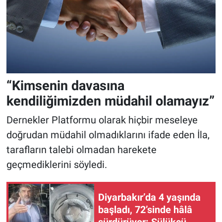
“Kimsenin davasına
kendiliğimizden müdahil olamayız”
Dernekler Platformu olarak hiçbir meseleye
doğrudan müdahil olmadıklarını ifade eden İla,
tarafların talebi olmadan harekete
geçmediklerini söyledi.
Diyarbakır’da 4 yaşında
başladı, 72’sinde hâlâ
sürdürüyor: Sülükçü