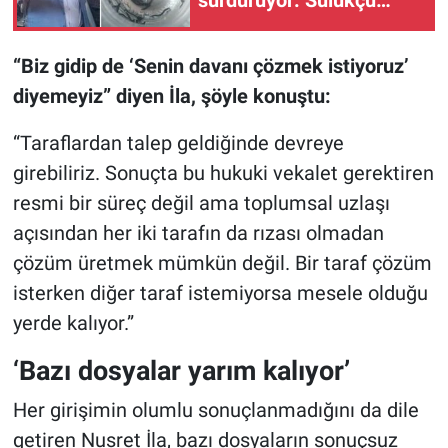
Mustafa Dayı’nın 68 yıllık
mesleği
“Biz gidip de ‘Senin davanı çözmek istiyoruz’
diyemeyiz” diyen İla, şöyle konuştu:
“Taraflardan talep geldiğinde devreye
girebiliriz. Sonuçta bu hukuki vekalet gerektiren
resmi bir süreç değil ama toplumsal uzlaşı
açısından her iki tarafın da rızası olmadan
çözüm üretmek mümkün değil. Bir taraf çözüm
isterken diğer taraf istemiyorsa mesele olduğu
yerde kalıyor.”
‘
Bazı dosyalar yarım kalıyor’
Her girişimin olumlu sonuçlanmadığını da dile
getiren Nusret İla, bazı dosyaların sonuçsuz