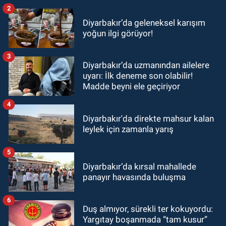
2
Diyarbakır’da geleneksel karışım
yoğun ilgi görüyor!
3
Diyarbakır’da uzmanından ailelere
uyarı: İlk deneme son olabilir!
Madde beyni ele geçiriyor
4
Diyarbakır'da direkte mahsur kalan
leylek için zamanla yarış
5
Diyarbakır’da kırsal mahallede
panayır havasında buluşma
6
Duş almıyor, sürekli ter kokuyordu:
Yargıtay boşanmada “tam kusur”