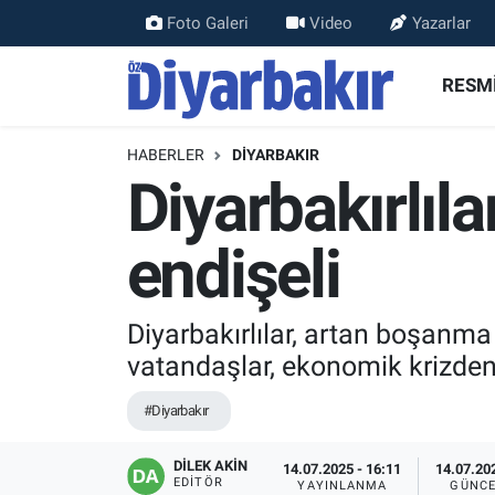
Foto Galeri
Video
Yazarlar
RESMİ İLANLAR
Nöbetçi Eczaneler
RESMİ
ASAYİŞ
Hava Durumu
HABERLER
DİYARBAKIR
Diyarbakırlıl
DİYARBAKIR
Namaz Vakitleri
endişeli
EKONOMİ
Trafik Durumu
GÜNDEM
Süper Lig Puan Durumu ve Fikstür
Diyarbakırlılar, artan boşanma 
vatandaşlar, ekonomik krizden
BÖLGE
Tüm Manşetler
#Diyarbakır
DÜNYA
Son Dakika Haberleri
DİLEK AKİN
14.07.2025 - 16:11
14.07.202
KÜLTÜR SANAT
Haber Arşivi
EDITÖR
YAYINLANMA
GÜNCE