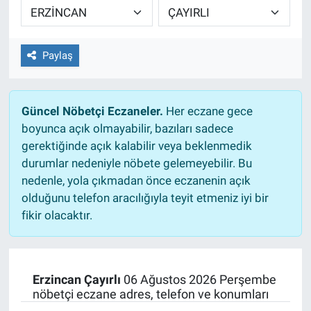
EĞİTİM
Paylaş
ÖZEL HABER
POLİTİKA
Güncel Nöbetçi Eczaneler.
Her eczane gece
boyunca açık olmayabilir, bazıları sadece
SAĞLIK
gerektiğinde açık kalabilir veya beklenmedik
durumlar nedeniyle nöbete gelemeyebilir. Bu
SPOR
nedenle, yola çıkmadan önce eczanenin açık
olduğunu telefon aracılığıyla teyit etmeniz iyi bir
TEKNOLOJİ
fikir olacaktır.
Erzincan Çayırlı
06 Ağustos 2026 Perşembe
nöbetçi eczane adres, telefon ve konumları