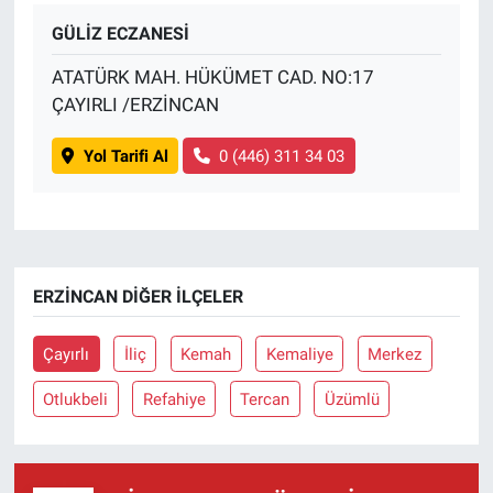
GÜLİZ ECZANESİ
ATATÜRK MAH. HÜKÜMET CAD. NO:17
ÇAYIRLI /ERZİNCAN
Yol Tarifi Al
0 (446) 311 34 03
ERZINCAN DIĞER İLÇELER
Çayırlı
İliç
Kemah
Kemaliye
Merkez
Otlukbeli
Refahiye
Tercan
Üzümlü