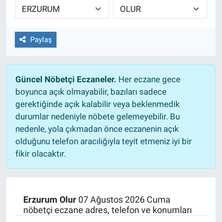
EĞİTİM
Paylaş
ÖZEL HABER
POLİTİKA
Güncel Nöbetçi Eczaneler.
Her eczane gece
boyunca açık olmayabilir, bazıları sadece
SAĞLIK
gerektiğinde açık kalabilir veya beklenmedik
durumlar nedeniyle nöbete gelemeyebilir. Bu
SPOR
nedenle, yola çıkmadan önce eczanenin açık
olduğunu telefon aracılığıyla teyit etmeniz iyi bir
TEKNOLOJİ
fikir olacaktır.
Erzurum Olur
07 Ağustos 2026 Cuma
nöbetçi eczane adres, telefon ve konumları