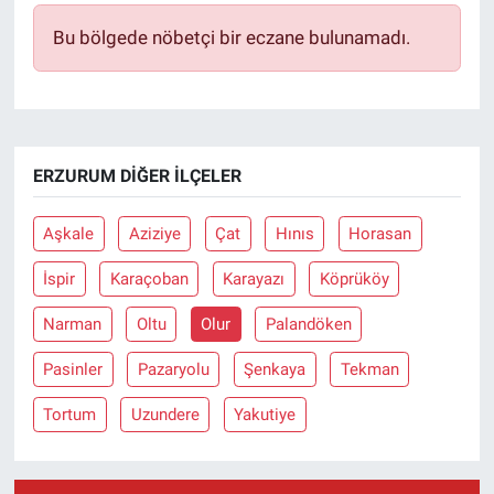
Bu bölgede nöbetçi bir eczane bulunamadı.
ERZURUM DIĞER İLÇELER
Aşkale
Aziziye
Çat
Hınıs
Horasan
İspir
Karaçoban
Karayazı
Köprüköy
Narman
Oltu
Olur
Palandöken
Pasinler
Pazaryolu
Şenkaya
Tekman
Tortum
Uzundere
Yakutiye