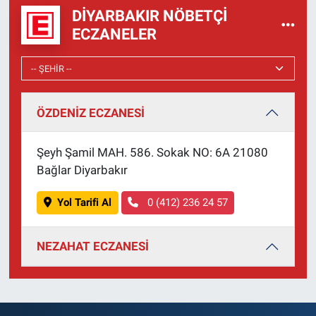
DIYARBAKIR NÖBETÇI
ECZANELER
ÖZDENİZ ECZANESİ
Şeyh Şamil MAH. 586. Sokak NO: 6A 21080
Bağlar Diyarbakır
Yol Tarifi Al
0 (412) 236 24 57
NEZAHAT ECZANESİ