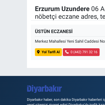
Erzurum Uzundere
06 A
nöbetçi eczane adres, t
ÜSTÜN ECZANESİ
Merkez Mahallesi Yeni Sahil Caddesi No
Yol Tarifi Al
0 (442) 791 32 16
Diyarbakır haber, son dakika Diyarbakır haberleri i
yerel sitemizi ziyaret edin! Diyarbakır'da trafik kaz