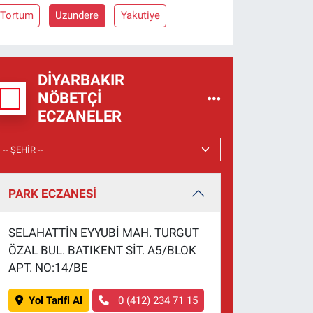
Tortum
Uzundere
Yakutiye
DIYARBAKIR
NÖBETÇI
ECZANELER
PARK ECZANESİ
SELAHATTİN EYYUBİ MAH. TURGUT
ÖZAL BUL. BATIKENT SİT. A5/BLOK
APT. NO:14/BE
Yol Tarifi Al
0 (412) 234 71 15