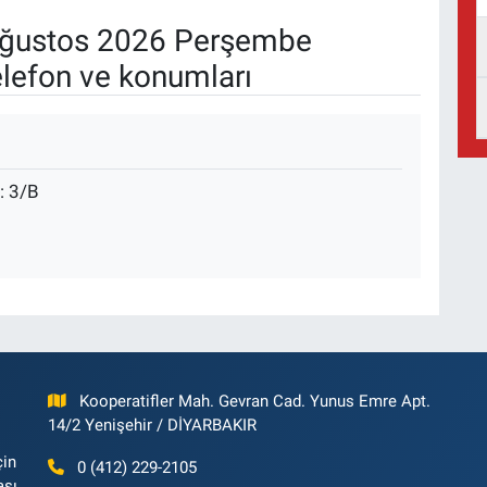
ğustos 2026 Perşembe
elefon ve konumları
: 3/B
Kooperatifler Mah. Gevran Cad. Yunus Emre Apt.
14/2 Yenişehir / DİYARBAKIR
çin
0 (412) 229-2105
ası,