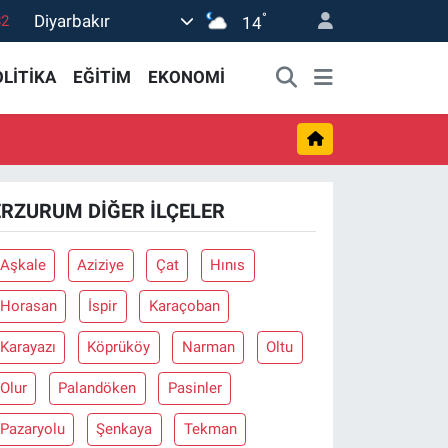
°
Diyarbakır
82
14
02
LİTİKA
EĞİTİM
EKONOMİ
19
18
19
0
ERZURUM DIĞER İLÇELER
Aşkale
Aziziye
Çat
Hınıs
Horasan
İspir
Karaçoban
Karayazı
Köprüköy
Narman
Oltu
Olur
Palandöken
Pasinler
Pazaryolu
Şenkaya
Tekman