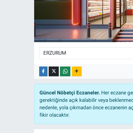
EĞİTİM
ÖZEL HABER
POLİTİKA
SAĞLIK
SPOR
TEKNOLOJİ
Güncel Nöbetçi Eczaneler.
Her eczane gec
gerektiğinde açık kalabilir veya beklenme
nedenle, yola çıkmadan önce eczanenin açık
fikir olacaktır.