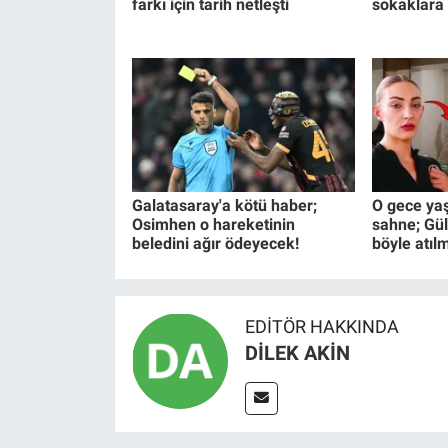
farkı için tarih netleşti
sokaklara
Galatasaray'a kötü haber;
O gece ya
Osimhen o hareketinin
sahne; Gü
beledini ağır ödeyecek!
böyle atılm
EDITÖR HAKKINDA
DİLEK AKİN