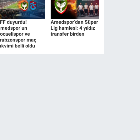
FF duyurdu!
Amedspor’dan Süper
medspor’un
Lig hamlesi: 4 yıldız
ocaelispor ve
transfer birden
rabzonspor maç
akvimi belli oldu