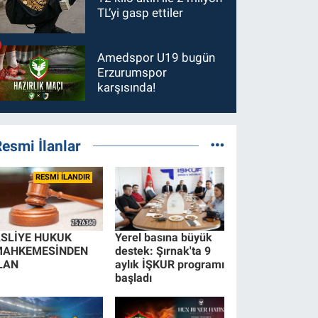
TL’yi gasp ettiler
Amedspor U19 bugün
Erzurumspor
karşısında!
esmi İlanlar
RESMİ İLANDIR
SLİYE HUKUK
Yerel basına büyük
MAHKEMESİNDEN
destek: Şırnak'ta 9
LAN
aylık İŞKUR programı
başladı