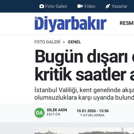
Foto Galeri
Video
Yazarlar
RESMİ İLANLAR
Nöbetçi Eczaneler
RESMİ
ASAYİŞ
Hava Durumu
FOTO GALERI
GENEL
Bugün dışarı ç
DİYARBAKIR
Namaz Vakitleri
kritik saatler
EKONOMİ
Trafik Durumu
GÜNDEM
Süper Lig Puan Durumu ve Fikstür
İstanbul Valiliği, kent genelinde a
olumsuzluklara karşı uyarıda bulun
BÖLGE
Tüm Manşetler
DİLEK AKİN
10.01.2026 - 13:56
DÜNYA
Son Dakika Haberleri
EDITÖR
YAYINLANMA
KÜLTÜR SANAT
Haber Arşivi