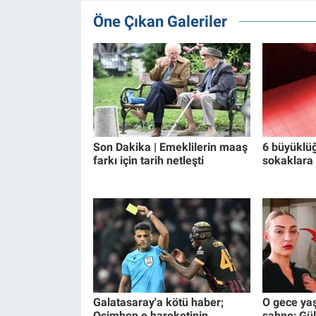
Öne Çıkan Galeriler
Son Dakika | Emeklilerin maaş
6 büyüklü
farkı için tarih netleşti
sokaklara
Galatasaray'a kötü haber;
O gece ya
Osimhen o hareketinin
sahne; Gü