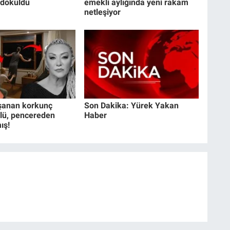
 döküldü
emekli aylığında yeni rakam
netleşiyor
şanan korkunç
Son Dakika: Yürek Yakan
llü, pencereden
Haber
ış!