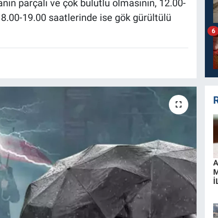
ın parçalı ve çok bulutlu olmasının, 12.00-
18.00-19.00 saatlerinde ise gök gürültülü
6
R
A
İ