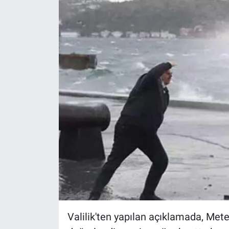
EĞİTİM
ÖZEL HABER
POLİTİKA
SAĞLIK
SPOR
TEKNOLOJİ
Valilik'ten yapılan açıklamada, Me