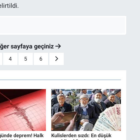
irtildi.
iğer sayfaya geçiniz
4
5
6
ğünde deprem! Halk
Kulislerden sızdı: En düşük