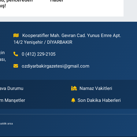
ış!
Kooperatifler Mah. Gevran Cad. Yunus Emre Apt.
14/2 Yenişehir / DİYARBAKIR
çin
0 (412) 229-2105
ası,
ozdiyarbakirgazetesi@gmail.com
ava Durumu
Namaz Vakitleri
m Manşetler
Son Dakika Haberleri
satılık arsa