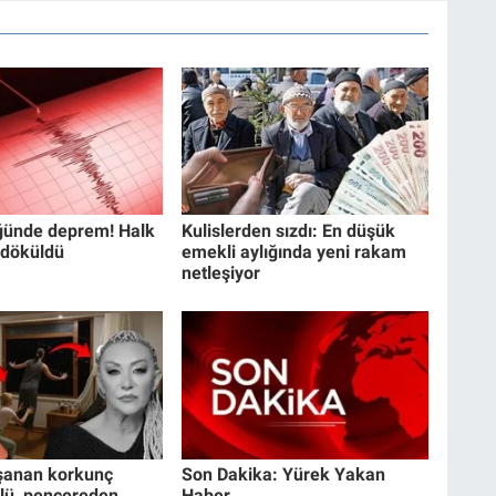
ğünde deprem! Halk
Kulislerden sızdı: En düşük
 döküldü
emekli aylığında yeni rakam
netleşiyor
şanan korkunç
Son Dakika: Yürek Yakan
llü, pencereden
Haber