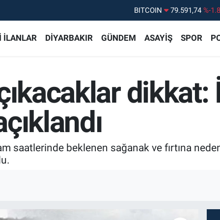
DOLAR
45,43620
%0.
EURO
53,38690
%0.
 İLANLAR
DİYARBAKIR
GÜNDEM
ASAYİŞ
SPOR
PO
STERLİN
61,60380
%0.
G.ALTIN
6862,09000
%0.
ıkacaklar dikkat: 
BİST100
14.598,00
%
BITCOIN
79.591,74
%-1.
 açıklandı
kşam saatlerinde beklenen sağanak ve fırtına ned
du.