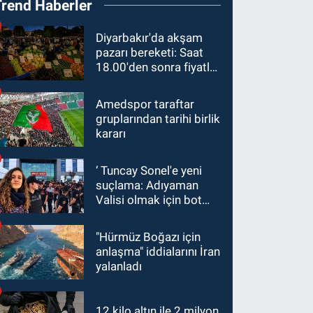
Trend Haberler
Diyarbakır'da akşam
pazarı bereketi: Saat
18.00'den sonra fiyatlar
yarıya düştü
Amedspor taraftar
gruplarından tarihi birlik
kararı
‘ Tuncay Sonel'e yeni
suçlama: Adıyaman
Valisi olmak için bot
hesaplar kullanıldı
"Hürmüz Boğazı için
anlaşma" iddialarını İran
yalanladı
12 kilo altın ile 2 milyon