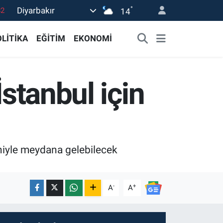
°
Diyarbakır
02
14
19
LİTİKA
EĞİTİM
EKONOMİ
18
19
İstanbul için
0
82
eniyle meydana gelebilecek
-
+
A
A