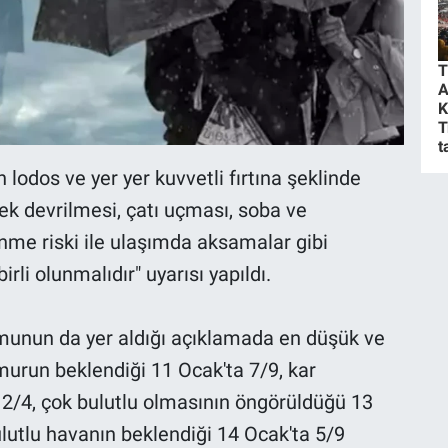
T
A
K
T
t
lodos ve yer yer kuvvetli fırtına şeklinde
ek devrilmesi, çatı uçması, soba ve
nme riski ile ulaşımda aksamalar gibi
rli olunmalıdır" uyarısı yapıldı.
umunun da yer aldığı açıklamada en düşük ve
murun beklendiği 11 Ocak'ta 7/9, kar
a 2/4, çok bulutlu olmasının öngörüldüğü 13
bulutlu havanın beklendiği 14 Ocak'ta 5/9