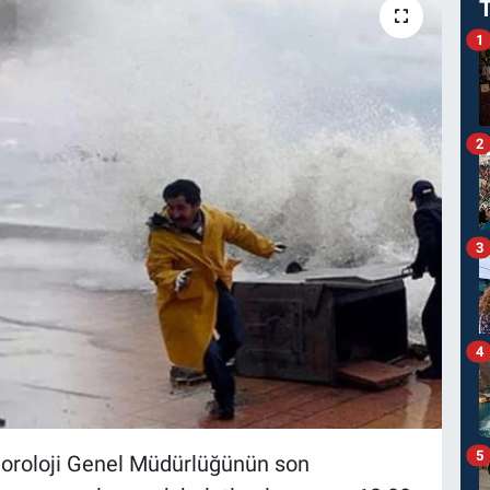
1
2
3
4
5
teoroloji Genel Müdürlüğünün son