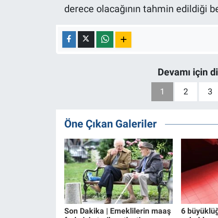
derece olacağının tahmin edildiği bel
Devamı için d
1
2
3
Öne Çıkan Galeriler
Son Dakika | Emeklilerin maaş
6 büyüklü