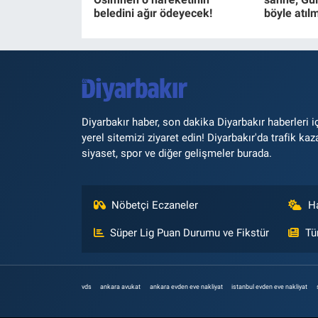
beledini ağır ödeyecek!
böyle atılm
Diyarbakır haber, son dakika Diyarbakır haberleri i
yerel sitemizi ziyaret edin! Diyarbakır'da trafik kaz
siyaset, spor ve diğer gelişmeler burada.
Nöbetçi Eczaneler
H
Süper Lig Puan Durumu ve Fikstür
Tü
vds
ankara avukat
ankara evden eve nakliyat
istanbul evden eve nakliyat