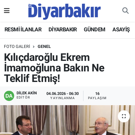
RESMİ İLANLAR
Nöbetçi Eczaneler
RESMİ İLANLAR
DİYARBAKIR
GÜNDEM
ASAYİŞ
ASAYİŞ
Hava Durumu
FOTO GALERI
GENEL
DİYARBAKIR
Namaz Vakitleri
Kılıçdaroğlu Ekrem
İmamoğluna Bakın Ne
EKONOMİ
Trafik Durumu
Teklif Etmiş!
GÜNDEM
Süper Lig Puan Durumu ve Fikstür
DİLEK AKİN
04.06.2026 - 06:30
16
EDITÖR
YAYINLANMA
PAYLAŞIM
BÖLGE
Tüm Manşetler
DÜNYA
Son Dakika Haberleri
KÜLTÜR SANAT
Haber Arşivi