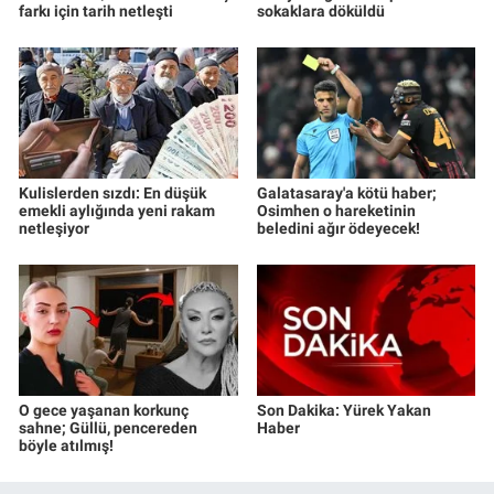
farkı için tarih netleşti
sokaklara döküldü
Kulislerden sızdı: En düşük
Galatasaray'a kötü haber;
emekli aylığında yeni rakam
Osimhen o hareketinin
netleşiyor
beledini ağır ödeyecek!
O gece yaşanan korkunç
Son Dakika: Yürek Yakan
sahne; Güllü, pencereden
Haber
böyle atılmış!