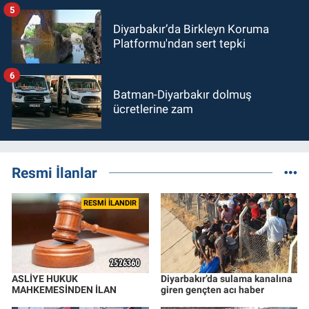
5
Diyarbakır’da Birkleyn Koruma
Platformu'ndan sert tepki
6
Batman-Diyarbakır dolmuş
ücretlerine zam
Resmi İlanlar
RESMİ İLANDIR
ASLİYE HUKUK
Diyarbakır’da sulama kanalına
MAHKEMESİNDEN İLAN
giren gençten acı haber