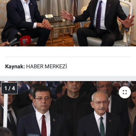
EĞİTİM
ÖZEL HABER
POLİTİKA
SAĞLIK
Kaynak:
HABER MERKEZİ
SPOR
1 / 4
TEKNOLOJİ