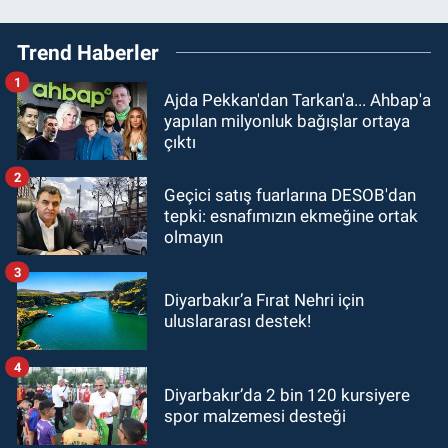
Trend Haberler
1
Ajda Pekkan'dan Tarkan'a... Ahbap'a
yapılan milyonluk bağışlar ortaya
çıktı
2
Geçici satış fuarlarına DESOB'dan
tepki: esnafımızın ekmeğine ortak
olmayın
3
Diyarbakır’a Fırat Nehri için
uluslararası destek!
4
Diyarbakır’da 2 bin 120 kursiyere
spor malzemesi desteği