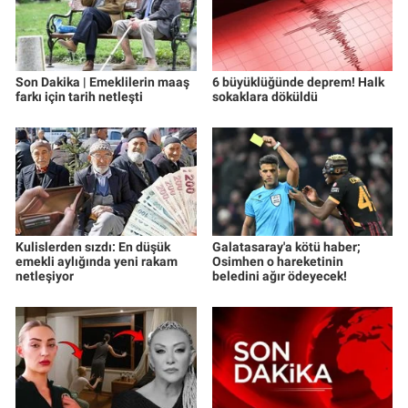
Son Dakika | Emeklilerin maaş
6 büyüklüğünde deprem! Halk
farkı için tarih netleşti
sokaklara döküldü
Kulislerden sızdı: En düşük
Galatasaray'a kötü haber;
emekli aylığında yeni rakam
Osimhen o hareketinin
netleşiyor
beledini ağır ödeyecek!