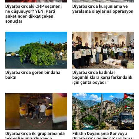
Diyarbakır’daki CHP seçmeni
Diyarbakır’da kurşunlama ve
ne düşünüyor? YENİ Parti
yaralama olaylarına operasyon
anketinden dikkat çeken
sonuçlar
Diyarbakır’da gören bir daha
Diyarbakır’da kadınlar
baktı!
bağımlılıklara karşı farkındalık
için çanta boyadı
Diyarbakır’da iki grup arasında
Filistin Dayanışma Konvoyu
tekmeli yumruklu kavga
Diyarbakır'a geliyor: Karşılama