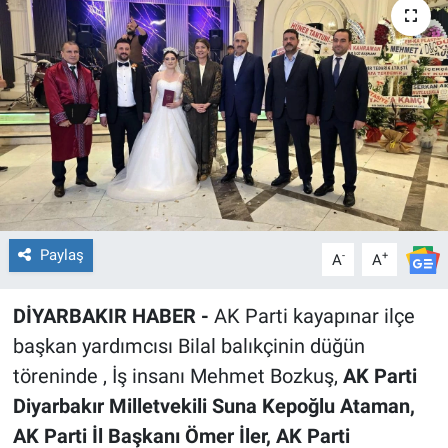
EĞİTİM
ÖZEL HABER
POLİTİKA
SAĞLIK
SPOR
Paylaş
-
+
A
A
TEKNOLOJİ
DİYARBAKIR HABER -
AK Parti kayapınar ilçe
başkan yardımcısı Bilal balıkçinin düğün
töreninde , İş insanı Mehmet Bozkuş,
AK Parti
Diyarbakır Milletvekili Suna Kepoğlu Ataman,
AK Parti İl Başkanı Ömer İler, AK Parti