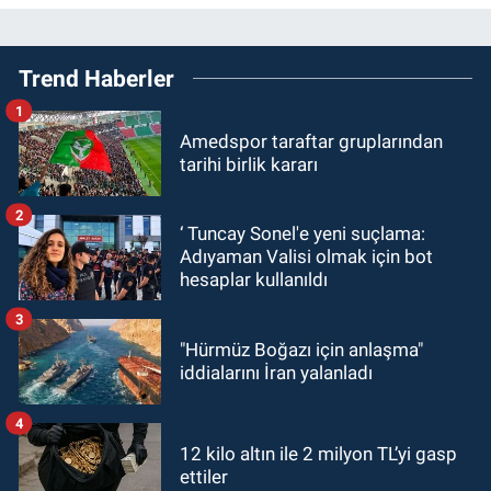
Trend Haberler
1
Amedspor taraftar gruplarından
tarihi birlik kararı
2
‘ Tuncay Sonel'e yeni suçlama:
Adıyaman Valisi olmak için bot
hesaplar kullanıldı
3
"Hürmüz Boğazı için anlaşma"
iddialarını İran yalanladı
4
12 kilo altın ile 2 milyon TL’yi gasp
ettiler