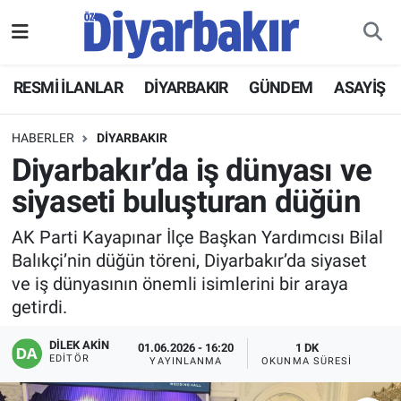
RESMİ İLANLAR
Nöbetçi Eczaneler
RESMİ İLANLAR
DİYARBAKIR
GÜNDEM
ASAYİŞ
ASAYİŞ
Hava Durumu
HABERLER
DİYARBAKIR
DİYARBAKIR
Namaz Vakitleri
Diyarbakır’da iş dünyası ve
siyaseti buluşturan düğün
EKONOMİ
Trafik Durumu
AK Parti Kayapınar İlçe Başkan Yardımcısı Bilal
GÜNDEM
Süper Lig Puan Durumu ve Fikstür
Balıkçi’nin düğün töreni, Diyarbakır’da siyaset
ve iş dünyasının önemli isimlerini bir araya
BÖLGE
Tüm Manşetler
getirdi.
DÜNYA
Son Dakika Haberleri
DİLEK AKİN
01.06.2026 - 16:20
1 DK
EDITÖR
YAYINLANMA
OKUNMA SÜRESI
KÜLTÜR SANAT
Haber Arşivi