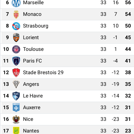
6
Marseille
33
16
56
EĞİTİM
7
Monaco
33
7
54
8
Strasbourg
33
10
50
ÖZEL HABER
9
Lorient
33
-1
45
POLİTİKA
10
Toulouse
33
1
44
SAĞLIK
11
Paris FC
33
-4
41
SPOR
12
Stade Brestois 29
33
-12
38
13
Angers
33
-19
35
TEKNOLOJİ
14
Le Havre
33
-14
32
15
Auxerre
33
-12
31
16
Nice
33
-23
31
17
Nantes
33
-23
23