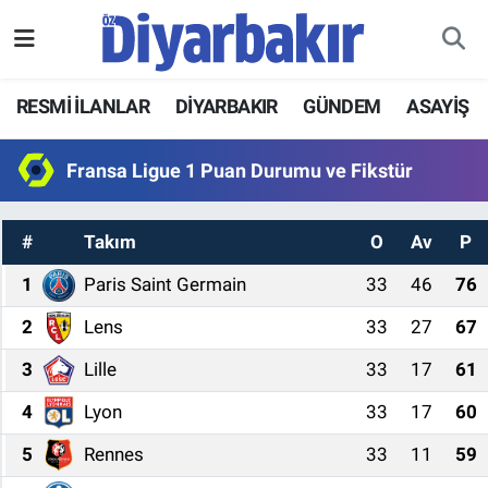
RESMİ İLANLAR
Nöbetçi Eczaneler
RESMİ İLANLAR
DİYARBAKIR
GÜNDEM
ASAYİŞ
ASAYİŞ
Hava Durumu
Fransa Ligue 1 Puan Durumu ve Fikstür
DİYARBAKIR
Namaz Vakitleri
#
Takım
O
Av
P
EKONOMİ
Trafik Durumu
1
Paris Saint Germain
33
46
76
GÜNDEM
Süper Lig Puan Durumu ve Fikstür
2
Lens
33
27
67
BÖLGE
Tüm Manşetler
3
Lille
33
17
61
4
Lyon
33
17
60
DÜNYA
Son Dakika Haberleri
5
Rennes
33
11
59
KÜLTÜR SANAT
Haber Arşivi