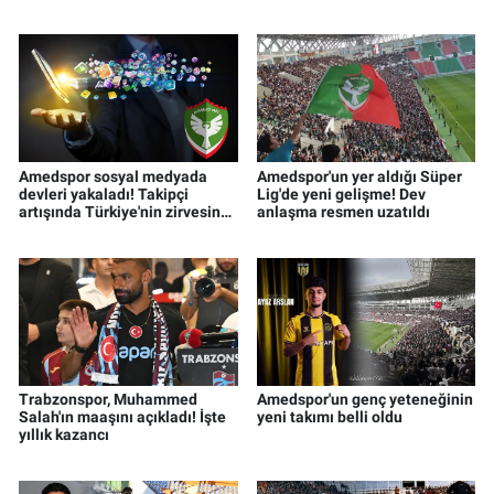
Amedspor sosyal medyada
Amedspor'un yer aldığı Süper
devleri yakaladı! Takipçi
Lig'de yeni gelişme! Dev
artışında Türkiye'nin zirvesine
anlaşma resmen uzatıldı
oynuyor
Trabzonspor, Muhammed
Amedspor'un genç yeteneğinin
Salah'ın maaşını açıkladı! İşte
yeni takımı belli oldu
yıllık kazancı