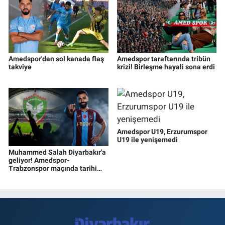
Amedspor'dan sol kanada flaş
Amedspor taraftarında tribün
takviye
krizi! Birleşme hayali sona erdi
Amedspor U19, Erzurumspor
U19 ile yenişemedi
Muhammed Salah Diyarbakır'a
geliyor! Amedspor-
Trabzonspor maçında tarihi
gece