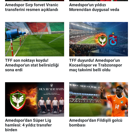
Amedspor Sırp forvet Vranic
Amedspor'un yıldızı
transferini resmen açıklandı
Moreno'dan duygusal veda
TFF son noktayı koydu!
TFF duyurdu! Amedspor’un
Amedspor'un stat belirsizliği
Kocaelispor ve Trabzonspor
sona erdi
maç takvimi belli oldu
Amedspor’dan Süper Lig
Amedspor'dan Fildişili golcü
hamlesi: 4 yıldız transfer
bombası
birden