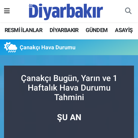
RESMİ İLANLAR
Nöbetçi Eczaneler
RESMİ İLANLAR
DİYARBAKIR
GÜNDEM
ASAYİŞ
ASAYİŞ
Hava Durumu
Çanakçı Hava Durumu
DİYARBAKIR
Namaz Vakitleri
EKONOMİ
Trafik Durumu
Çanakçı Bugün, Yarın ve 1
Haftalık Hava Durumu
GÜNDEM
Süper Lig Puan Durumu ve Fikstür
Tahmini
BÖLGE
Tüm Manşetler
ŞU AN
DÜNYA
Son Dakika Haberleri
KÜLTÜR SANAT
Haber Arşivi