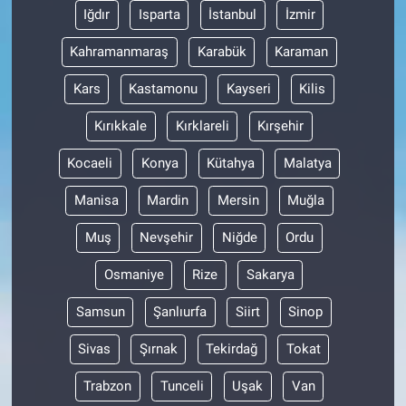
Iğdır
Isparta
İstanbul
İzmir
Kahramanmaraş
Karabük
Karaman
Kars
Kastamonu
Kayseri
Kilis
Kırıkkale
Kırklareli
Kırşehir
Kocaeli
Konya
Kütahya
Malatya
Manisa
Mardin
Mersin
Muğla
Muş
Nevşehir
Niğde
Ordu
Osmaniye
Rize
Sakarya
Samsun
Şanlıurfa
Siirt
Sinop
Sivas
Şırnak
Tekirdağ
Tokat
Trabzon
Tunceli
Uşak
Van