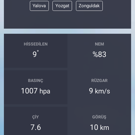
Yalova
Yozgat
Zonguldak
HISSEDILEN
NEM
°
9
%83
BASINÇ
RÜZGAR
1007
9
hpa
km/s
ÇIY
GÖRÜŞ
7.6
10
km