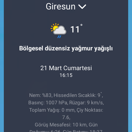
Giresun
EĞİTİM
ÖZEL HABER
°
11
POLİTİKA
Bölgesel düzensiz yağmur yağışlı
SAĞLIK
21 Mart Cumartesi
SPOR
16:15
TEKNOLOJİ
°
Nem: %83, Hissedilen Sıcaklık: 9
,
Basınç: 1007 hPa, Rüzgar: 9 km/s,
Toplam Yağış: 0 mm, Çiy Noktası:
7.6,
Görüş Mesafesi: 10 km, Gün
Doğumu: 6:26, Gün Batımı: 18:37