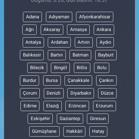
Adana
Adıyaman
Afyonkarahisar
Ağrı
Aksaray
Amasya
Ankara
Antalya
Ardahan
Artvin
Aydın
Balıkesir
Bartın
Batman
Bayburt
Bilecik
Bingöl
Bitlis
Bolu
Burdur
Bursa
Çanakkale
Çankırı
Çorum
Denizli
Diyarbakır
Düzce
Edirne
Elazığ
Erzincan
Erzurum
Eskişehir
Gaziantep
Giresun
Gümüşhane
Hakkâri
Hatay