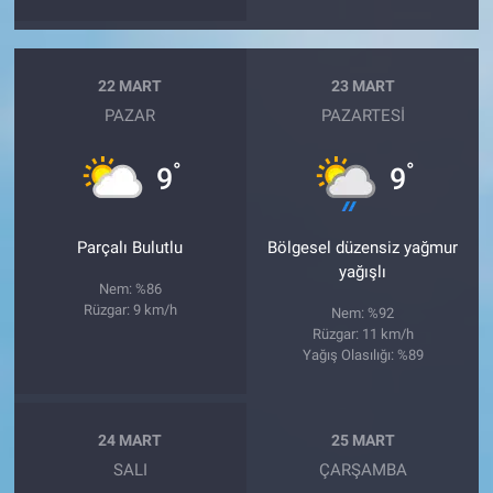
22 MART
23 MART
PAZAR
PAZARTESI
°
°
9
9
Parçalı Bulutlu
Bölgesel düzensiz yağmur
yağışlı
Nem: %86
Rüzgar: 9 km/h
Nem: %92
Rüzgar: 11 km/h
Yağış Olasılığı: %89
24 MART
25 MART
SALI
ÇARŞAMBA