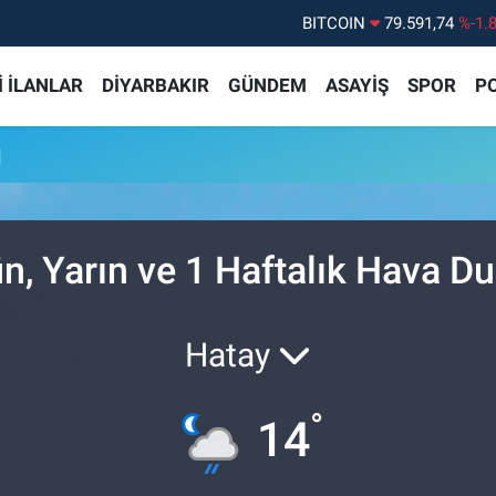
BITCOIN
79.591,74
%-1.
DOLAR
45,43620
%0.
 İLANLAR
DİYARBAKIR
GÜNDEM
ASAYİŞ
SPOR
PO
EURO
53,38690
%0.
STERLİN
61,60380
%0.
u
G.ALTIN
6862,09000
%0.
BİST100
14.598,00
%
n, Yarın ve 1 Haftalık Hava 
Hatay
°
14