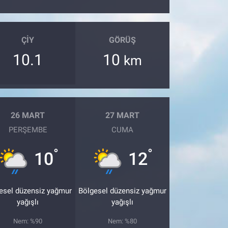
ÇIY
GÖRÜŞ
10.1
10
km
26 MART
27 MART
PERŞEMBE
CUMA
°
°
10
12
esel düzensiz yağmur
Bölgesel düzensiz yağmur
yağışlı
yağışlı
Nem: %90
Nem: %80