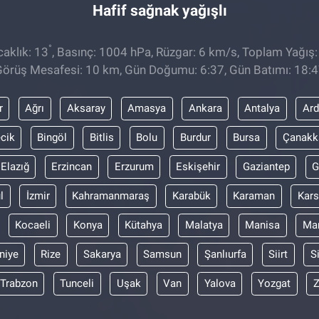
Hafif sağnak yağışlı
°
aklık: 13
, Basınç: 1004 hPa, Rüzgar: 6 km/s, Toplam Yağış:
örüş Mesafesi: 10 km, Gün Doğumu: 6:37, Gün Batımı: 18:
r
Ağrı
Aksaray
Amasya
Ankara
Antalya
Ar
ecik
Bingöl
Bitlis
Bolu
Burdur
Bursa
Çanakk
Elazığ
Erzincan
Erzurum
Eskişehir
Gaziantep
G
l
İzmir
Kahramanmaraş
Karabük
Karaman
Kars
Kocaeli
Konya
Kütahya
Malatya
Manisa
Mar
niye
Rize
Sakarya
Samsun
Şanlıurfa
Siirt
S
Trabzon
Tunceli
Uşak
Van
Yalova
Yozgat
Z