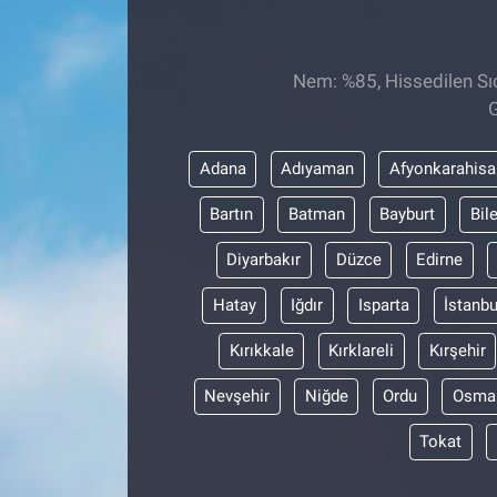
EĞİTİM
Nem: %85, Hissedilen Sıc
ÖZEL HABER
G
POLİTİKA
Adana
Adıyaman
Afyonkarahisa
SAĞLIK
Bartın
Batman
Bayburt
Bil
Diyarbakır
Düzce
Edirne
SPOR
Hatay
Iğdır
Isparta
İstanbu
TEKNOLOJİ
Kırıkkale
Kırklareli
Kırşehir
Nevşehir
Niğde
Ordu
Osma
Tokat