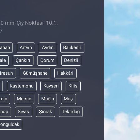
 0 mm, Çiy Noktası: 10.1,
47
dahan
Artvin
Aydın
Balıkesir
ale
Çankırı
Çorum
Denizli
iresun
Gümüşhane
Hakkâri
Kastamonu
Kayseri
Kilis
din
Mersin
Muğla
Muş
inop
Sivas
Şırnak
Tekirdağ
onguldak