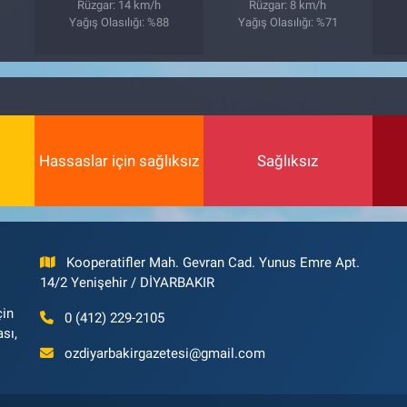
9
Rüzgar: 14 km/h
Rüzgar: 8 km/h
Yağış Olasılığı: %88
Yağış Olasılığı: %71
Hassaslar için sağlıksız
Sağlıksız
Kooperatifler Mah. Gevran Cad. Yunus Emre Apt.
14/2 Yenişehir / DİYARBAKIR
çin
0 (412) 229-2105
ası,
ozdiyarbakirgazetesi@gmail.com