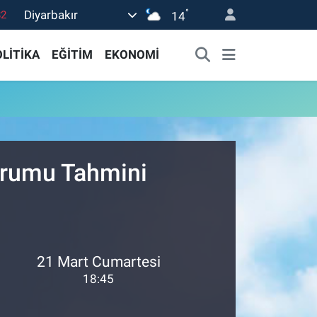
°
Diyarbakır
82
14
02
LİTİKA
EĞİTİM
EKONOMİ
19
18
19
0
Durumu Tahmini
21 Mart Cumartesi
18:45