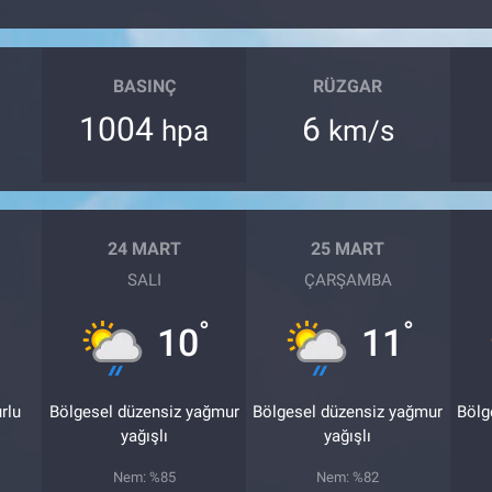
BASINÇ
RÜZGAR
1004
6
hpa
km/s
24 MART
25 MART
SALI
ÇARŞAMBA
°
°
10
11
rlu
Bölgesel düzensiz yağmur
Bölgesel düzensiz yağmur
Bölg
yağışlı
yağışlı
Nem: %85
Nem: %82