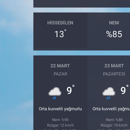
HISSEDILEN
NEM
°
13
%85
22 MART
23 MART
PAZAR
PAZARTESI
°
°
9
9
Orta kuvvetli yağmurlu
Orta kuvvetli yağmu
Nem: %90
Nem: %88
Rüzgar: 12 km/h
Rüzgar: 10 km/h