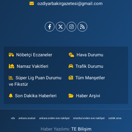
ozdiyarbakirgazetesi@gmail.com
Nöbetçi Eczaneler
Hava Durumu
Namaz Vakitleri
Trafik Durumu
Süper Lig Puan Durumu
Tüm Manşetler
ve Fikstür
Son Dakika Haberleri
Haber Arşivi
vds
ankara avukat
ankara evden eve nakliyat
istanbul evden eve nakliyat
satılık arsa
Haber Yazılımı:
TE Bilişim