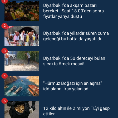
1
Diyarbakır'da akşam pazarı
bereketi: Saat 18.00'den sonra
fiyatlar yarıya düştü
2
Diyarbakır’da yıllardır süren cuma
geleneği bu hafta da yaşatıldı
3
Diyarbakır’da 50 dereceyi bulan
sıcakta örnek mesai!
4
"Hürmüz Boğazı için anlaşma"
iddialarını İran yalanladı
5
12 kilo altın ile 2 milyon TL’yi gasp
ettiler