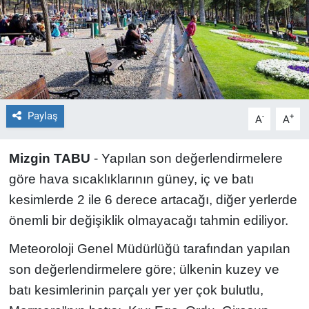
EĞİTİM
ÖZEL HABER
POLİTİKA
Paylaş
-
+
A
A
SAĞLIK
Mizgin TABU
- Yapılan son değerlendirmelere
SPOR
göre hava sıcaklıklarının güney, iç ve batı
kesimlerde 2 ile 6 derece artacağı, diğer yerlerde
TEKNOLOJİ
önemli bir değişiklik olmayacağı tahmin ediliyor.
Meteoroloji Genel Müdürlüğü tarafından yapılan
son değerlendirmelere göre; ülkenin kuzey ve
batı kesimlerinin parçalı yer yer çok bulutlu,