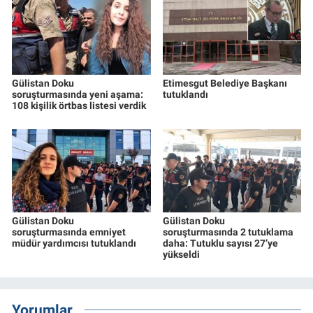
Gülistan Doku
Etimesgut Belediye Başkanı
soruşturmasında yeni aşama:
tutuklandı
108 kişilik örtbas listesi verdik
Gülistan Doku
Gülistan Doku
soruşturmasında emniyet
soruşturmasında 2 tutuklama
müdür yardımcısı tutuklandı
daha: Tutuklu sayısı 27’ye
yükseldi
Yorumlar