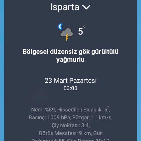
Isparta
EĞİTİM
ÖZEL HABER
°
5
POLİTİKA
Bölgesel düzensiz gök gürültülü
yağmurlu
SAĞLIK
SPOR
23 Mart Pazartesi
03:00
TEKNOLOJİ
°
Nem: %89, Hissedilen Sıcaklık: 5
,
Basınç: 1009 hPa, Rüzgar: 11 km/s,
Çiy Noktası: 3.4,
Görüş Mesafesi: 9 km, Gün
Doğumu: 6:55, Gün Batımı: 19:10