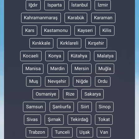
Iğdır
Isparta
İstanbul
İzmir
Kahramanmaraş
Karabük
Karaman
Kars
Kastamonu
Kayseri
Kilis
Kırıkkale
Kırklareli
Kırşehir
Kocaeli
Konya
Kütahya
Malatya
Manisa
Mardin
Mersin
Muğla
Muş
Nevşehir
Niğde
Ordu
Osmaniye
Rize
Sakarya
Samsun
Şanlıurfa
Siirt
Sinop
Sivas
Şırnak
Tekirdağ
Tokat
Trabzon
Tunceli
Uşak
Van