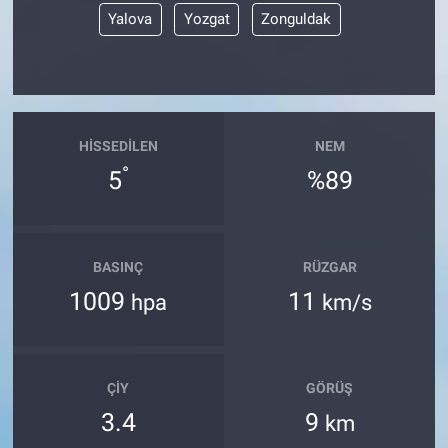
Yalova
Yozgat
Zonguldak
HISSEDILEN
NEM
°
5
%89
BASINÇ
RÜZGAR
1009
11
hpa
km/s
ÇIY
GÖRÜŞ
3.4
9
km