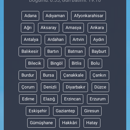
Adana
Adıyaman
Afyonkarahisar
Ağrı
Aksaray
Amasya
Ankara
Antalya
Ardahan
Artvin
Aydın
Balıkesir
Bartın
Batman
Bayburt
Bilecik
Bingöl
Bitlis
Bolu
Burdur
Bursa
Çanakkale
Çankırı
Çorum
Denizli
Diyarbakır
Düzce
Edirne
Elazığ
Erzincan
Erzurum
Eskişehir
Gaziantep
Giresun
Gümüşhane
Hakkâri
Hatay