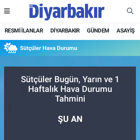
RESMİ İLANLAR
Nöbetçi Eczaneler
RESMİ İLANLAR
DİYARBAKIR
GÜNDEM
ASAYİŞ
ASAYİŞ
Hava Durumu
Sütçüler Hava Durumu
DİYARBAKIR
Namaz Vakitleri
EKONOMİ
Trafik Durumu
Sütçüler Bugün, Yarın ve 1
Haftalık Hava Durumu
GÜNDEM
Süper Lig Puan Durumu ve Fikstür
Tahmini
BÖLGE
Tüm Manşetler
ŞU AN
DÜNYA
Son Dakika Haberleri
KÜLTÜR SANAT
Haber Arşivi