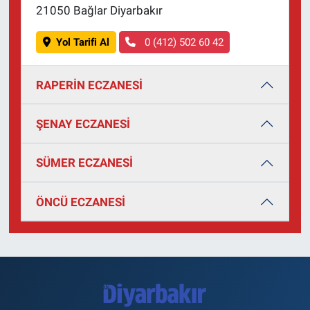
21050 Bağlar Diyarbakır
Yol Tarifi Al
0 (412) 502 60 42
RAPERİN ECZANESİ
ŞENAY ECZANESİ
SÜMER ECZANESİ
ÖNCÜ ECZANESİ