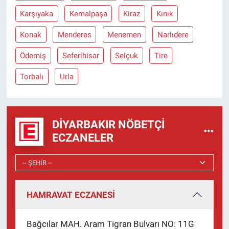
Karşıyaka
Kemalpaşa
Kiraz
Kınık
Konak
Menderes
Menemen
Narlıdere
Ödemiş
Seferihisar
Selçuk
Tire
Torbalı
Urla
DIYARBAKIR NÖBETÇI
ECZANELER
HAMRAVAT ECZANESİ
Bağcılar MAH. Aram Tigran Bulvarı NO: 11G