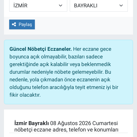
EĞİTİM
Paylaş
ÖZEL HABER
POLİTİKA
Güncel Nöbetçi Eczaneler.
Her eczane gece
boyunca açık olmayabilir, bazıları sadece
SAĞLIK
gerektiğinde açık kalabilir veya beklenmedik
durumlar nedeniyle nöbete gelemeyebilir. Bu
SPOR
nedenle, yola çıkmadan önce eczanenin açık
olduğunu telefon aracılığıyla teyit etmeniz iyi bir
TEKNOLOJİ
fikir olacaktır.
İzmir Bayraklı
08 Ağustos 2026 Cumartesi
nöbetçi eczane adres, telefon ve konumları