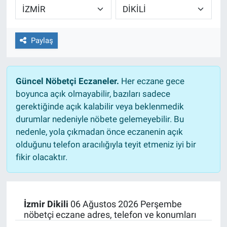
EĞİTİM
Paylaş
ÖZEL HABER
POLİTİKA
Güncel Nöbetçi Eczaneler.
Her eczane gece
boyunca açık olmayabilir, bazıları sadece
SAĞLIK
gerektiğinde açık kalabilir veya beklenmedik
durumlar nedeniyle nöbete gelemeyebilir. Bu
SPOR
nedenle, yola çıkmadan önce eczanenin açık
olduğunu telefon aracılığıyla teyit etmeniz iyi bir
TEKNOLOJİ
fikir olacaktır.
İzmir Dikili
06 Ağustos 2026 Perşembe
nöbetçi eczane adres, telefon ve konumları