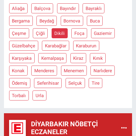
Aliağa
Balçova
Bayındır
Bayraklı
Bergama
Beydağ
Bornova
Buca
Çeşme
Çiğli
Dikili
Foça
Gaziemir
Güzelbahçe
Karabağlar
Karaburun
Karşıyaka
Kemalpaşa
Kiraz
Kınık
Konak
Menderes
Menemen
Narlıdere
Ödemiş
Seferihisar
Selçuk
Tire
Torbalı
Urla
DIYARBAKIR NÖBETÇI
ECZANELER