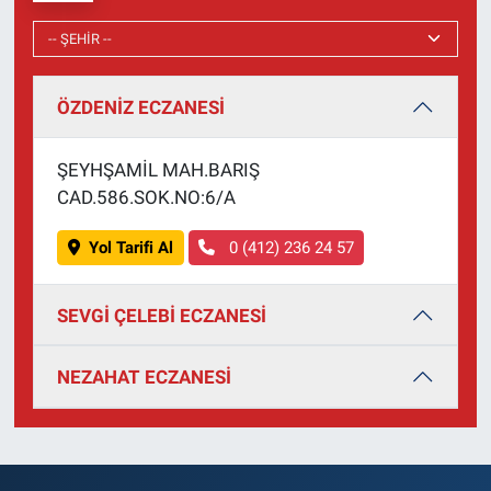
ÖZDENİZ ECZANESİ
ŞEYHŞAMİL MAH.BARIŞ
CAD.586.SOK.NO:6/A
Yol Tarifi Al
0 (412) 236 24 57
SEVGİ ÇELEBİ ECZANESİ
NEZAHAT ECZANESİ