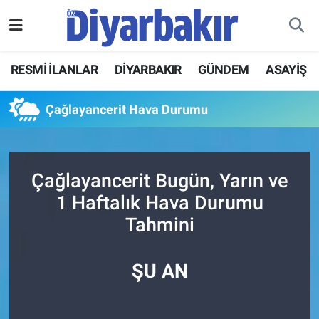
RESMİ İLANLAR
Nöbetçi Eczaneler
RESMİ İLANLAR
DİYARBAKIR
GÜNDEM
ASAYİŞ
ASAYİŞ
Hava Durumu
Çağlayancerit Hava Durumu
DİYARBAKIR
Namaz Vakitleri
EKONOMİ
Trafik Durumu
Çağlayancerit Bugün, Yarın ve
1 Haftalık Hava Durumu
GÜNDEM
Süper Lig Puan Durumu ve Fikstür
Tahmini
BÖLGE
Tüm Manşetler
ŞU AN
DÜNYA
Son Dakika Haberleri
KÜLTÜR SANAT
Haber Arşivi