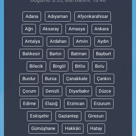
Adana
Adıyaman
Afyonkarahisar
Ağrı
Aksaray
Amasya
Ankara
Antalya
Ardahan
Artvin
Aydın
Balıkesir
Bartın
Batman
Bayburt
Bilecik
Bingöl
Bitlis
Bolu
Burdur
Bursa
Çanakkale
Çankırı
Çorum
Denizli
Diyarbakır
Düzce
Edirne
Elazığ
Erzincan
Erzurum
Eskişehir
Gaziantep
Giresun
Gümüşhane
Hakkâri
Hatay