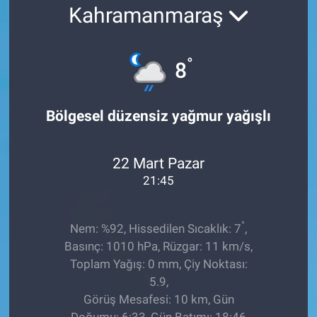
Kahramanmaraş
EĞİTİM
ÖZEL HABER
°
8
POLİTİKA
Bölgesel düzensiz yağmur yağışlı
SAĞLIK
22 Mart Pazar
SPOR
21:45
TEKNOLOJİ
°
Nem: %92, Hissedilen Sıcaklık: 7
,
Basınç: 1010 hPa, Rüzgar: 11 km/s,
Toplam Yağış: 0 mm, Çiy Noktası:
5.9,
Görüş Mesafesi: 10 km, Gün
Doğumu: 6:33, Gün Batımı: 18:46