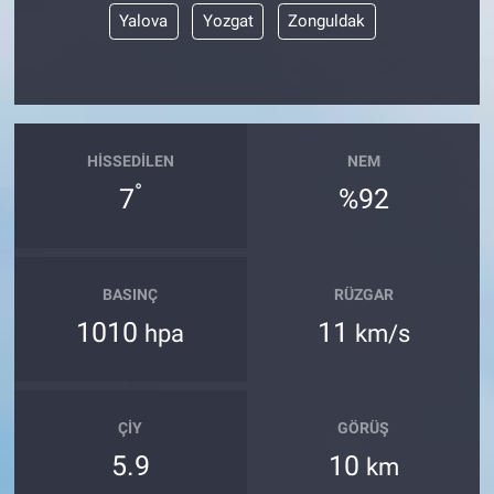
Yalova
Yozgat
Zonguldak
HISSEDILEN
NEM
°
7
%92
BASINÇ
RÜZGAR
1010
11
hpa
km/s
ÇIY
GÖRÜŞ
5.9
10
km