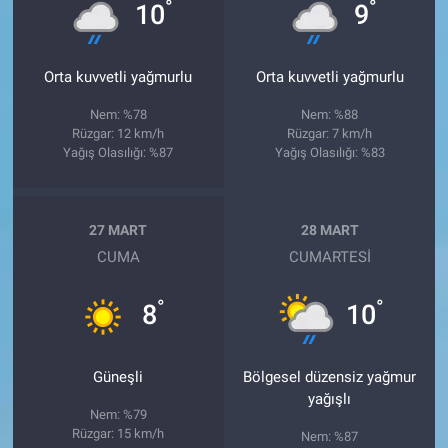
°
°
10
9
Orta kuvvetli yağmurlu
Orta kuvvetli yağmurlu
Nem: %78
Nem: %88
Rüzgar: 12 km/h
Rüzgar: 7 km/h
Yağış Olasılığı: %87
Yağış Olasılığı: %83
27 MART
28 MART
CUMA
CUMARTESI
°
°
8
10
Güneşli
Bölgesel düzensiz yağmur
yağışlı
Nem: %79
Rüzgar: 15 km/h
Nem: %87