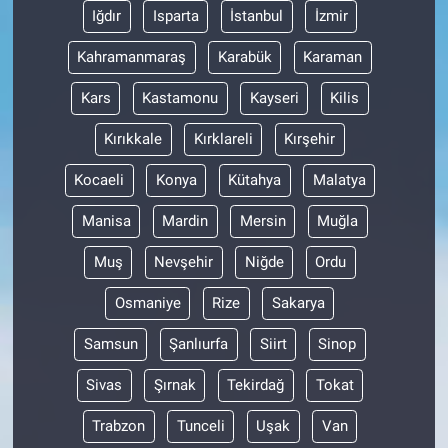
Iğdır
Isparta
İstanbul
İzmir
Kahramanmaraş
Karabük
Karaman
Kars
Kastamonu
Kayseri
Kilis
Kırıkkale
Kırklareli
Kırşehir
Kocaeli
Konya
Kütahya
Malatya
Manisa
Mardin
Mersin
Muğla
Muş
Nevşehir
Niğde
Ordu
Osmaniye
Rize
Sakarya
Samsun
Şanlıurfa
Siirt
Sinop
Sivas
Şırnak
Tekirdağ
Tokat
Trabzon
Tunceli
Uşak
Van