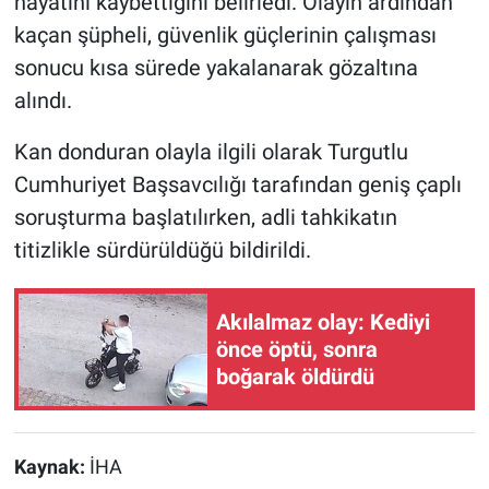
hayatını kaybettiğini belirledi. Olayın ardından
kaçan şüpheli, güvenlik güçlerinin çalışması
sonucu kısa sürede yakalanarak gözaltına
alındı.
Kan donduran olayla ilgili olarak Turgutlu
Cumhuriyet Başsavcılığı tarafından geniş çaplı
soruşturma başlatılırken, adli tahkikatın
titizlikle sürdürüldüğü bildirildi.
Akılalmaz olay: Kediyi
önce öptü, sonra
boğarak öldürdü
Kaynak:
İHA