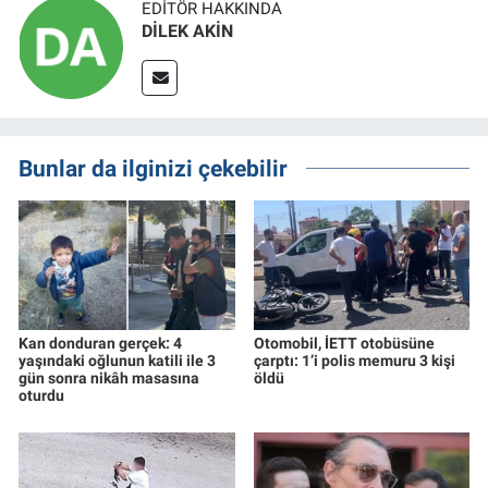
EDITÖR HAKKINDA
DİLEK AKİN
Bunlar da ilginizi çekebilir
Kan donduran gerçek: 4
Otomobil, İETT otobüsüne
yaşındaki oğlunun katili ile 3
çarptı: 1’i polis memuru 3 kişi
gün sonra nikâh masasına
öldü
oturdu