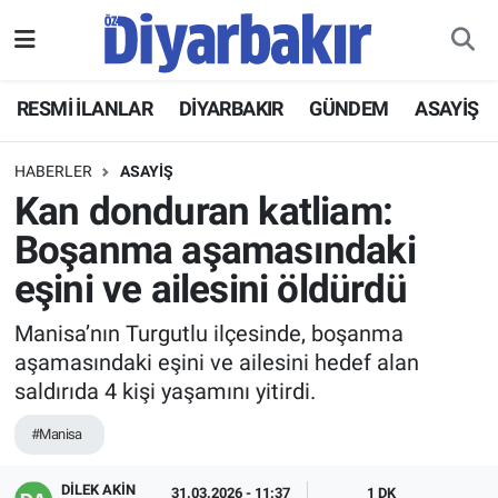
RESMİ İLANLAR
Nöbetçi Eczaneler
RESMİ İLANLAR
DİYARBAKIR
GÜNDEM
ASAYİŞ
ASAYİŞ
Hava Durumu
HABERLER
ASAYİŞ
DİYARBAKIR
Namaz Vakitleri
Kan donduran katliam:
Boşanma aşamasındaki
EKONOMİ
Trafik Durumu
eşini ve ailesini öldürdü
GÜNDEM
Süper Lig Puan Durumu ve Fikstür
Manisa’nın Turgutlu ilçesinde, boşanma
aşamasındaki eşini ve ailesini hedef alan
BÖLGE
Tüm Manşetler
saldırıda 4 kişi yaşamını yitirdi.
DÜNYA
Son Dakika Haberleri
#Manisa
KÜLTÜR SANAT
Haber Arşivi
DİLEK AKİN
31.03.2026 - 11:37
1 DK