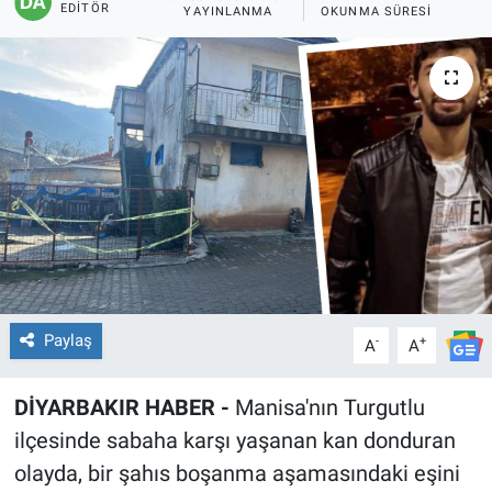
EDITÖR
YAYINLANMA
OKUNMA SÜRESI
EĞİTİM
ÖZEL HABER
POLİTİKA
SAĞLIK
SPOR
TEKNOLOJİ
Paylaş
-
+
A
A
DİYARBAKIR HABER -
Manisa'nın Turgutlu
ilçesinde sabaha karşı yaşanan kan donduran
olayda, bir şahıs boşanma aşamasındaki eşini