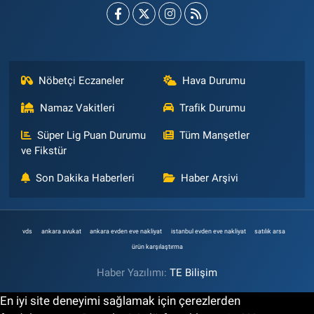
Nöbetçi Eczaneler
Hava Durumu
Namaz Vakitleri
Trafik Durumu
Süper Lig Puan Durumu
Tüm Manşetler
ve Fikstür
Son Dakika Haberleri
Haber Arşivi
vds
ankara avukat
ankara evden eve nakliyat
istanbul evden eve nakliyat
satılık arsa
ürün karşılaştırma
Haber Yazılımı:
TE Bilişim
En iyi site deneyimi sağlamak için çerezlerden