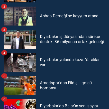
2
Ahbap Derneği'ne kayyum atandı
3
Diyarbakır iş dünyasından sürece
destek: 86 milyonun ortak geleceği
4
Diyarbakır yolunda kaza: Yaralılar
var
5
Amedspor'dan Fildişili golcü
bombası
6
Diyarbakır'da Bajar'ın yeni sayısı