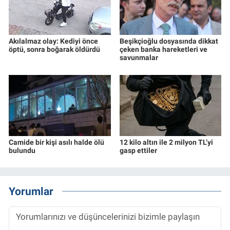
Akılalmaz olay: Kediyi önce
Beşikçioğlu dosyasında dikkat
öptü, sonra boğarak öldürdü
çeken banka hareketleri ve
savunmalar
Camide bir kişi asılı halde ölü
12 kilo altın ile 2 milyon TL’yi
bulundu
gasp ettiler
Yorumlar