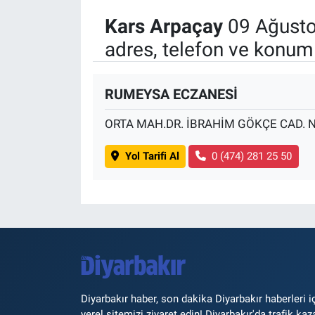
Kars Arpaçay
09 Ağusto
adres, telefon ve konuml
RUMEYSA ECZANESİ
ORTA MAH.DR. İBRAHİM GÖKÇE CAD. 
Yol Tarifi Al
0 (474) 281 25 50
Diyarbakır haber, son dakika Diyarbakır haberleri i
yerel sitemizi ziyaret edin! Diyarbakır'da trafik kaz