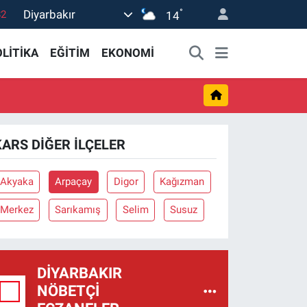
°
Diyarbakır
82
14
02
LİTİKA
EĞİTİM
EKONOMİ
19
18
19
0
KARS DIĞER İLÇELER
Akyaka
Arpaçay
Digor
Kağızman
Merkez
Sarıkamış
Selim
Susuz
DIYARBAKIR
NÖBETÇI