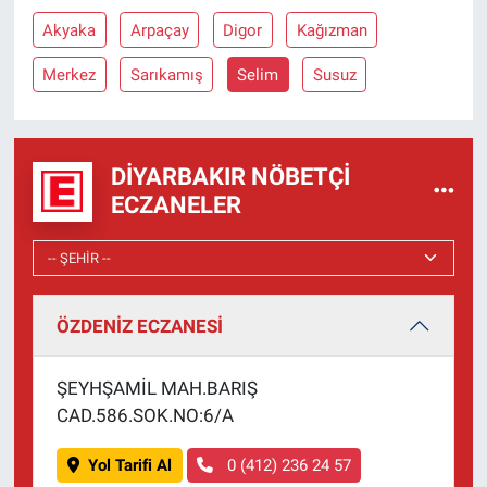
Akyaka
Arpaçay
Digor
Kağızman
Merkez
Sarıkamış
Selim
Susuz
DIYARBAKIR NÖBETÇI
ECZANELER
ÖZDENİZ ECZANESİ
ŞEYHŞAMİL MAH.BARIŞ
CAD.586.SOK.NO:6/A
Yol Tarifi Al
0 (412) 236 24 57