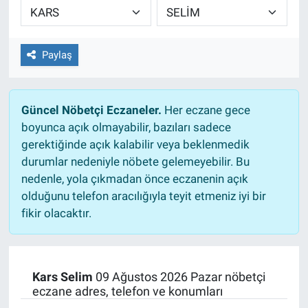
EĞİTİM
Paylaş
ÖZEL HABER
POLİTİKA
Güncel Nöbetçi Eczaneler.
Her eczane gece
boyunca açık olmayabilir, bazıları sadece
SAĞLIK
gerektiğinde açık kalabilir veya beklenmedik
durumlar nedeniyle nöbete gelemeyebilir. Bu
SPOR
nedenle, yola çıkmadan önce eczanenin açık
olduğunu telefon aracılığıyla teyit etmeniz iyi bir
TEKNOLOJİ
fikir olacaktır.
Kars Selim
09 Ağustos 2026 Pazar nöbetçi
eczane adres, telefon ve konumları