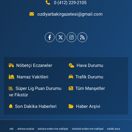
0 (412) 229-2105
ozdiyarbakirgazetesi@gmail.com
Nöbetçi Eczaneler
Hava Durumu
Namaz Vakitleri
Trafik Durumu
Süper Lig Puan Durumu
Tüm Manşetler
ve Fikstür
Son Dakika Haberleri
Haber Arşivi
vds
ankara avukat
ankara evden eve nakliyat
istanbul evden eve nakliyat
satılık arsa