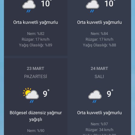
°
°
10
10
Orta kuvvetli yağmurlu
Orta kuvvetli yağmurlu
Nem: %82
Nem: %84
Rüzgar: 17 km/h
Rüzgar: 17 km/h
Yağış Olasılığı: %89
Yağış Olasılığı: %88
23 MART
24 MART
PAZARTESI
SALI
°
°
9
9
Bölgesel düzensiz yağmur
Orta kuvvetli yağmurlu
yağışlı
Nem: %97
Rüzgar: 34 km/h
Nem: %90