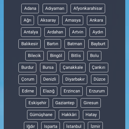
Adana
Adıyaman
Afyonkarahisar
Ağrı
Aksaray
Amasya
Ankara
Antalya
Ardahan
Artvin
Aydın
Balıkesir
Bartın
Batman
Bayburt
Bilecik
Bingöl
Bitlis
Bolu
Burdur
Bursa
Çanakkale
Çankırı
Çorum
Denizli
Diyarbakır
Düzce
Edirne
Elazığ
Erzincan
Erzurum
Eskişehir
Gaziantep
Giresun
Gümüşhane
Hakkâri
Hatay
Iğdır
Isparta
İstanbul
İzmir