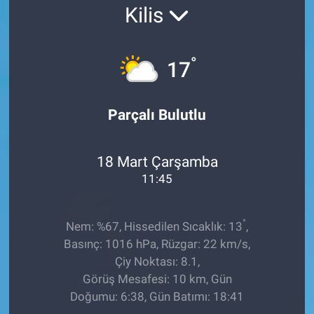
Kilis
EĞİTİM
ÖZEL HABER
°
17
POLİTİKA
Parçalı Bulutlu
SAĞLIK
18 Mart Çarşamba
SPOR
11:45
TEKNOLOJİ
°
Nem: %67, Hissedilen Sıcaklık: 13
,
Basınç: 1016 hPa, Rüzgar: 22 km/s,
Çiy Noktası: 8.1,
Görüş Mesafesi: 10 km, Gün
Doğumu: 6:38, Gün Batımı: 18:41