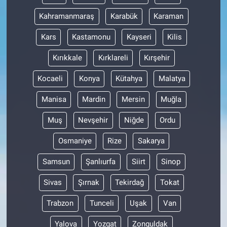
Kahramanmaraş
Karabük
Karaman
Kars
Kastamonu
Kayseri
Kilis
Kırıkkale
Kırklareli
Kırşehir
Kocaeli
Konya
Kütahya
Malatya
Manisa
Mardin
Mersin
Muğla
Muş
Nevşehir
Niğde
Ordu
Osmaniye
Rize
Sakarya
Samsun
Şanlıurfa
Siirt
Sinop
Sivas
Şırnak
Tekirdağ
Tokat
Trabzon
Tunceli
Uşak
Van
Yalova
Yozgat
Zonguldak