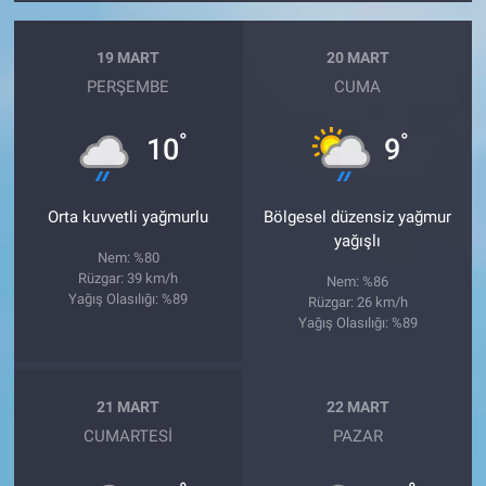
19 MART
20 MART
PERŞEMBE
CUMA
°
°
10
9
Orta kuvvetli yağmurlu
Bölgesel düzensiz yağmur
yağışlı
Nem: %80
Rüzgar: 39 km/h
Nem: %86
Yağış Olasılığı: %89
Rüzgar: 26 km/h
Yağış Olasılığı: %89
21 MART
22 MART
CUMARTESI
PAZAR