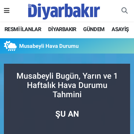
RESMİ İLANLAR
Nöbetçi Eczaneler
RESMİ İLANLAR
DİYARBAKIR
GÜNDEM
ASAYİŞ
ASAYİŞ
Hava Durumu
Musabeyli Hava Durumu
DİYARBAKIR
Namaz Vakitleri
EKONOMİ
Trafik Durumu
Musabeyli Bugün, Yarın ve 1
Haftalık Hava Durumu
GÜNDEM
Süper Lig Puan Durumu ve Fikstür
Tahmini
BÖLGE
Tüm Manşetler
ŞU AN
DÜNYA
Son Dakika Haberleri
KÜLTÜR SANAT
Haber Arşivi