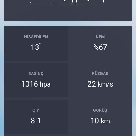
HISSEDILEN
NEM
°
13
%67
BASINÇ
RÜZGAR
1016
22
hpa
km/s
ÇIY
GÖRÜŞ
8.1
10
km