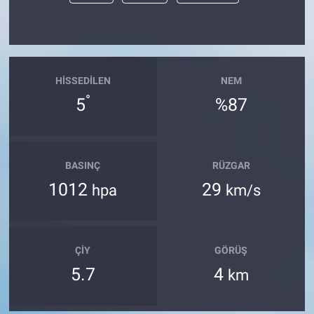
HISSEDILEN
NEM
°
5
%87
BASINÇ
RÜZGAR
1012
29
hpa
km/s
ÇIY
GÖRÜŞ
5.7
4
km