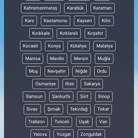
Kahramanmaraş
Karabük
Karaman
Kars
Kastamonu
Kayseri
Kilis
Kırıkkale
Kırklareli
Kırşehir
Kocaeli
Konya
Kütahya
Malatya
Manisa
Mardin
Mersin
Muğla
Muş
Nevşehir
Niğde
Ordu
Osmaniye
Rize
Sakarya
Samsun
Şanlıurfa
Siirt
Sinop
Sivas
Şırnak
Tekirdağ
Tokat
Trabzon
Tunceli
Uşak
Van
Yalova
Yozgat
Zonguldak