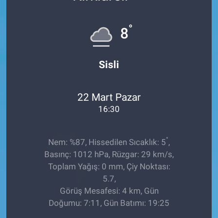
EĞİTİM
°
8
ÖZEL HABER
Sisli
POLİTİKA
SAĞLIK
22 Mart Pazar
16:30
SPOR
°
TEKNOLOJİ
Nem: %87, Hissedilen Sıcaklık: 5
,
Basınç: 1012 hPa, Rüzgar: 29 km/s,
Toplam Yağış: 0 mm, Çiy Noktası:
5.7,
Görüş Mesafesi: 4 km, Gün
Doğumu: 7:11, Gün Batımı: 19:25