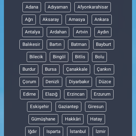
Adana
Adıyaman
Afyonkarahisar
Ağrı
Aksaray
Amasya
Ankara
Antalya
Ardahan
Artvin
Aydın
Balıkesir
Bartın
Batman
Bayburt
Bilecik
Bingöl
Bitlis
Bolu
Burdur
Bursa
Çanakkale
Çankırı
Çorum
Denizli
Diyarbakır
Düzce
Edirne
Elazığ
Erzincan
Erzurum
Eskişehir
Gaziantep
Giresun
Gümüşhane
Hakkâri
Hatay
Iğdır
Isparta
İstanbul
İzmir