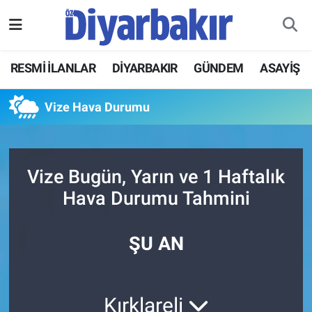
RESMİ İLANLAR
Nöbetçi Eczaneler
RESMİ İLANLAR
DİYARBAKIR
GÜNDEM
ASAYİŞ
ASAYİŞ
Hava Durumu
Vize Hava Durumu
DİYARBAKIR
Namaz Vakitleri
EKONOMİ
Trafik Durumu
Vize Bugün, Yarın ve 1 Haftalık
Hava Durumu Tahmini
GÜNDEM
Süper Lig Puan Durumu ve Fikstür
BÖLGE
Tüm Manşetler
ŞU AN
DÜNYA
Son Dakika Haberleri
Kırklareli
KÜLTÜR SANAT
Haber Arşivi