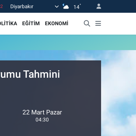
°
Diyarbakır
82
14
02
LİTİKA
EĞİTİM
EKONOMİ
19
18
19
0
urumu Tahmini
22 Mart Pazar
04:30