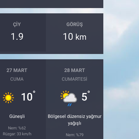
ÇIY
GÖRÜŞ
1.9
10
km
27 MART
28 MART
CUMA
CUMARTESI
°
°
10
5
Güneşli
Bölgesel düzensiz yağmur
yağışlı
Nem: %62
Rüzgar: 33 km/h
Nem: %79