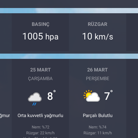
BASINÇ
RÜZGAR
1005
10
hpa
km/s
25 MART
26 MART
ÇARŞAMBA
PERŞEMBE
°
°
8
7
ağmur
Orta kuvvetli yağmurlu
Parçalı Bulutlu
Nem: %72
Nem: %74
Rüzgar: 22 km/h
Rüzgar: 11 km/h