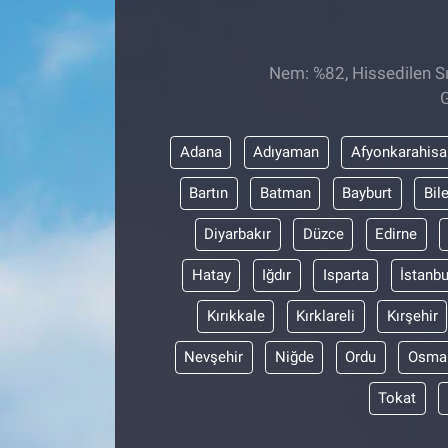
EĞİTİM
Nem: %82, Hissedilen Sı
ÖZEL HABER
G
POLİTİKA
Adana
Adıyaman
Afyonkarahisa
SAĞLIK
Bartın
Batman
Bayburt
Bil
Diyarbakır
Düzce
Edirne
SPOR
Hatay
Iğdır
Isparta
İstanbu
TEKNOLOJİ
Kırıkkale
Kırklareli
Kırşehir
Nevşehir
Niğde
Ordu
Osma
Tokat