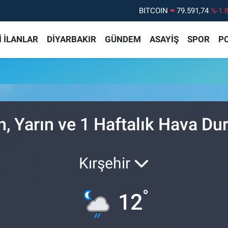
BITCOIN
79.591,74
%-1.
DOLAR
45,43620
%0.
 İLANLAR
DİYARBAKIR
GÜNDEM
ASAYİŞ
SPOR
PO
EURO
53,38690
%0.
STERLİN
61,60380
%0.
G.ALTIN
6862,09000
%0.
BİST100
14.598,00
%
 Yarın ve 1 Haftalık Hava D
Kırşehir
°
12