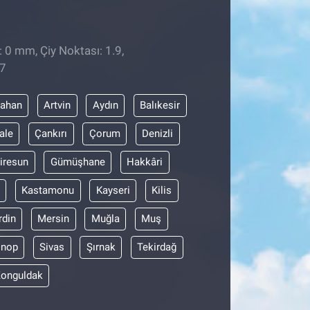
: 0 mm, Çiy Noktası: 1.9,
57
dahan
Artvin
Aydın
Balıkesir
ale
Çankırı
Çorum
Denizli
iresun
Gümüşhane
Hakkâri
Kastamonu
Kayseri
Kilis
din
Mersin
Muğla
Muş
inop
Sivas
Şırnak
Tekirdağ
onguldak