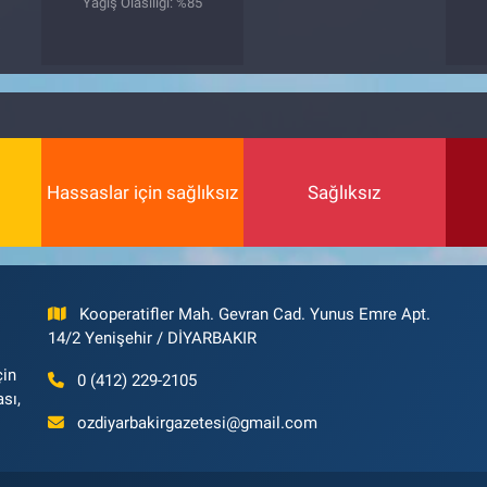
Yağış Olasılığı: %85
4
Hassaslar için sağlıksız
Sağlıksız
Kooperatifler Mah. Gevran Cad. Yunus Emre Apt.
14/2 Yenişehir / DİYARBAKIR
çin
0 (412) 229-2105
ası,
ozdiyarbakirgazetesi@gmail.com