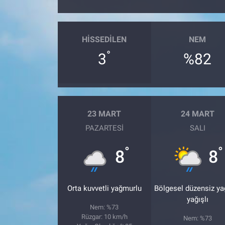
HISSEDILEN
NEM
°
3
%82
23 MART
24 MART
PAZARTESI
SALI
°
°
8
8
Orta kuvvetli yağmurlu
Bölgesel düzensiz y
yağışlı
Nem: %73
Rüzgar: 10 km/h
Nem: %73