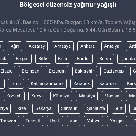
Bölgesel düzensiz yağmur yağışlı
°
caklık: 3
, Basınç: 1005 hPa, Rüzgar: 10 km/s, Toplam Yağış
örüş Mesafesi: 10 km, Gün Doğumu: 6:44, Gün Batımı: 18:
r
Ağrı
Aksaray
Amasya
Ankara
Antalya
Ar
ecik
Bingöl
Bitlis
Bolu
Burdur
Bursa
Çanakk
Elazığ
Erzincan
Erzurum
Eskişehir
Gaziantep
G
l
İzmir
Kahramanmaraş
Karabük
Karaman
Kars
Kocaeli
Konya
Kütahya
Malatya
Manisa
Mar
niye
Rize
Sakarya
Samsun
Şanlıurfa
Siirt
S
Trabzon
Tunceli
Uşak
Van
Yalova
Yozgat
Z