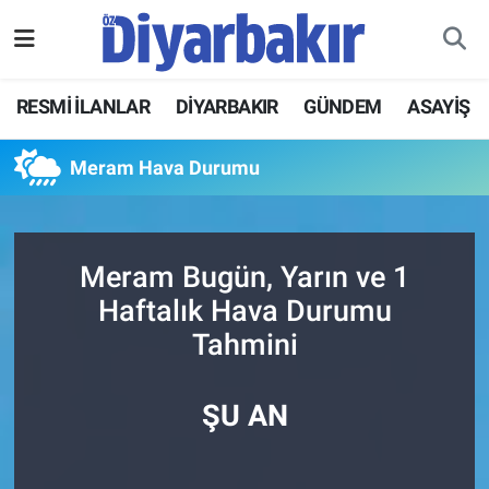
RESMİ İLANLAR
Nöbetçi Eczaneler
RESMİ İLANLAR
DİYARBAKIR
GÜNDEM
ASAYİŞ
ASAYİŞ
Hava Durumu
Meram Hava Durumu
DİYARBAKIR
Namaz Vakitleri
EKONOMİ
Trafik Durumu
Meram Bugün, Yarın ve 1
Haftalık Hava Durumu
GÜNDEM
Süper Lig Puan Durumu ve Fikstür
Tahmini
BÖLGE
Tüm Manşetler
ŞU AN
DÜNYA
Son Dakika Haberleri
KÜLTÜR SANAT
Haber Arşivi