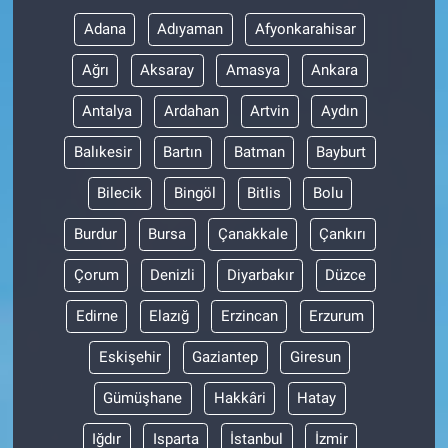
Adana
Adıyaman
Afyonkarahisar
Ağrı
Aksaray
Amasya
Ankara
Antalya
Ardahan
Artvin
Aydın
Balıkesir
Bartın
Batman
Bayburt
Bilecik
Bingöl
Bitlis
Bolu
Burdur
Bursa
Çanakkale
Çankırı
Çorum
Denizli
Diyarbakır
Düzce
Edirne
Elazığ
Erzincan
Erzurum
Eskişehir
Gaziantep
Giresun
Gümüşhane
Hakkâri
Hatay
Iğdır
Isparta
İstanbul
İzmir