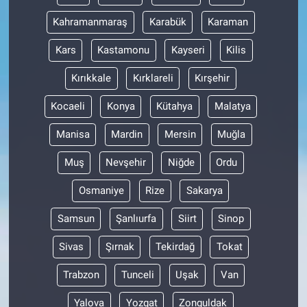
Kahramanmaraş
Karabük
Karaman
Kars
Kastamonu
Kayseri
Kilis
Kırıkkale
Kırklareli
Kırşehir
Kocaeli
Konya
Kütahya
Malatya
Manisa
Mardin
Mersin
Muğla
Muş
Nevşehir
Niğde
Ordu
Osmaniye
Rize
Sakarya
Samsun
Şanlıurfa
Siirt
Sinop
Sivas
Şırnak
Tekirdağ
Tokat
Trabzon
Tunceli
Uşak
Van
Yalova
Yozgat
Zonguldak