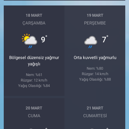
18 MART
19 MART
ÇARŞAMBA
PERŞEMBE
°
°
9
7
Bölgesel düzensiz yağmur
Orta kuvvetli yağmurlu
yağışlı
Nem: %80
Rüzgar: 14 km/h
Nem: %61
Yağış Olasılığı: %88
Rüzgar: 12 km/h
Yağış Olasılığı: %84
20 MART
21 MART
CUMA
CUMARTESI