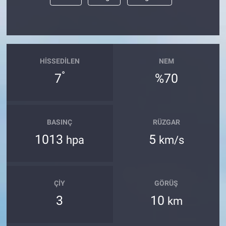
HISSEDILEN
NEM
°
7
%70
BASINÇ
RÜZGAR
1013
5
hpa
km/s
ÇIY
GÖRÜŞ
3
10
km