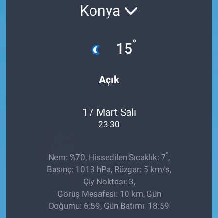
Konya
EĞİTİM
ÖZEL HABER
°
15
POLİTİKA
Açık
SAĞLIK
17 Mart Salı
SPOR
23:30
TEKNOLOJİ
°
Nem: %70, Hissedilen Sıcaklık: 7
,
Basınç: 1013 hPa, Rüzgar: 5 km/s,
Çiy Noktası: 3,
Görüş Mesafesi: 10 km, Gün
Doğumu: 6:59, Gün Batımı: 18:59