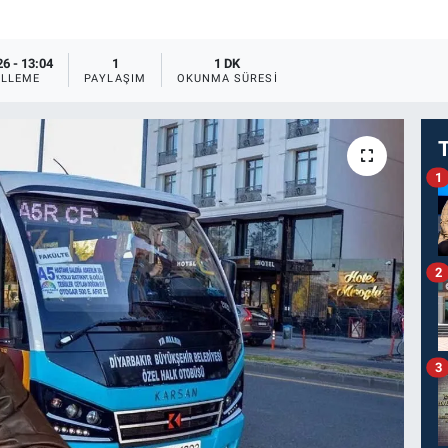
6 - 13:04
1
1 DK
LLEME
PAYLAŞIM
OKUNMA SÜRESI
1
2
3