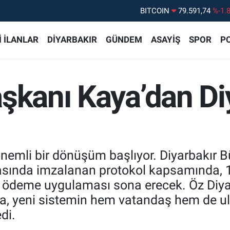
DOLAR
45,43620
%0.
EURO
53,38690
%0.
 İLANLAR
DİYARBAKIR
GÜNDEM
ASAYİŞ
SPOR
PO
STERLİN
61,60380
%0.
G.ALTIN
6862,09000
%0.
şkanı Kaya’dan Diy
BİST100
14.598,00
%
BITCOIN
79.591,74
%-1.
nemli bir dönüşüm başlıyor. Diyarbakır Bü
rasında imzalanan protokol kapsamında, 1
it ödeme uygulaması sona erecek. Öz Diy
ya, yeni sistemin hem vatandaş hem de u
di.