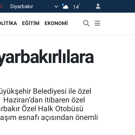
°
Diyarbakır
02
14
19
LİTİKA
EĞİTİM
EKONOMİ
18
19
arbakırlılara
0
82
yükşehir Belediyesi ile özel
 Haziran’dan itibaren özel
arbakır Özel Halk Otobüsü
laşım esnafı açısından önemli