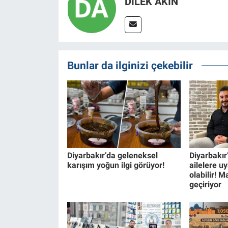
DİLEK AKİN
Bunlar da ilginizi çekebilir
Diyarbakır’da geleneksel
Diyarbakı
karışım yoğun ilgi görüyor!
ailelere u
olabilir! 
geçiriyor