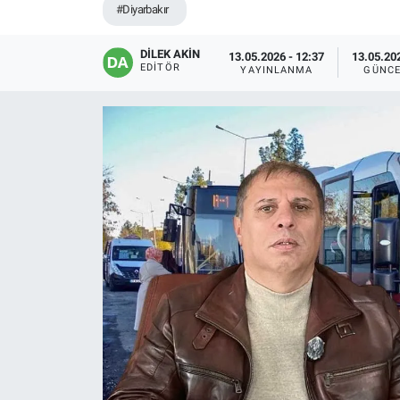
#Diyarbakır
EĞİTİM
DİLEK AKİN
13.05.2026 - 12:37
13.05.202
EDITÖR
YAYINLANMA
GÜNCE
ÖZEL HABER
POLİTİKA
SAĞLIK
SPOR
TEKNOLOJİ