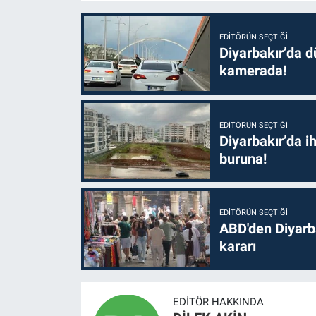
EDITÖRÜN SEÇTIĞI
Diyarbakır’da dü
kamerada!
EDITÖRÜN SEÇTIĞI
Diyarbakır’da i
buruna!
EDITÖRÜN SEÇTIĞI
ABD'den Diyarba
kararı
EDITÖR HAKKINDA