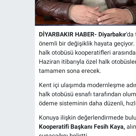
DİYARBAKIR HABER- Diyarbakır
’da
önemli bir değişiklik hayata geçiyor.
halk otobüsü kooperatifleri arasınd
Haziran itibarıyla özel halk otobüs
tamamen sona erecek.
Kent içi ulaşımda modernleşme adın
halk otobüsü esnafı tarafından oluml
ödeme sisteminin daha düzenli, hızlı
Konuya ilişkin değerlendirmede bul
Kooperatifi Başkanı Fesih Kaya,
alı
sunacağını belirtti.