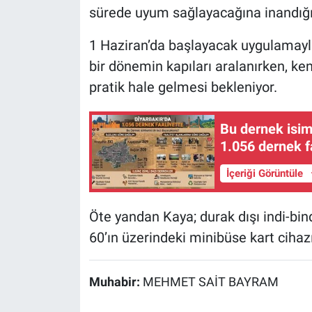
sürede uyum sağlayacağına inandığın
1 Haziran’da başlayacak uygulamayla
bir dönemin kapıları aralanırken, ke
pratik hale gelmesi bekleniyor.
Bu dernek isiml
1.056 dernek f
İçeriği Görüntüle
Öte yandan Kaya; durak dışı indi-bin
60’ın üzerindeki minibüse kart cihazı 
Muhabir:
MEHMET SAİT BAYRAM