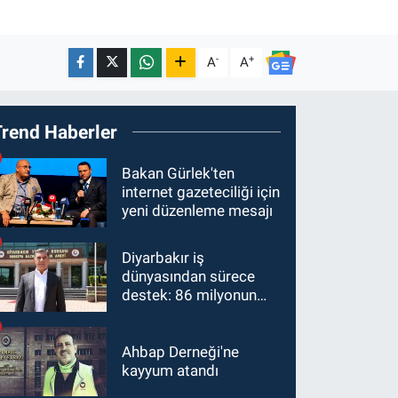
-
+
A
A
Trend Haberler
Bakan Gürlek'ten
internet gazeteciliği için
yeni düzenleme mesajı
Diyarbakır iş
dünyasından sürece
destek: 86 milyonun
ortak geleceği
Ahbap Derneği'ne
kayyum atandı