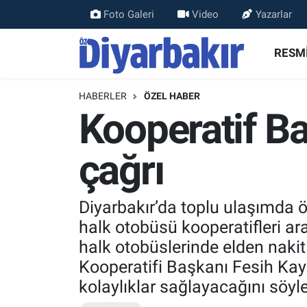
Foto Galeri
Video
Yazarlar
RESMİ İLANLAR
Nöbetçi Eczaneler
RESMİ
ASAYİŞ
Hava Durumu
HABERLER
ÖZEL HABER
Kooperatif Ba
DİYARBAKIR
Namaz Vakitleri
çağrı
EKONOMİ
Trafik Durumu
GÜNDEM
Süper Lig Puan Durumu ve Fikstür
Diyarbakır’da toplu ulaşımda ö
halk otobüsü kooperatifleri a
BÖLGE
Tüm Manşetler
halk otobüslerinde elden nak
DÜNYA
Son Dakika Haberleri
Kooperatifi Başkanı Fesih Ka
kolaylıklar sağlayacağını söyle
KÜLTÜR SANAT
Haber Arşivi