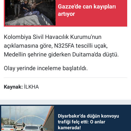
Gazze'de can kayıpları
artıyor
Kolombiya Sivil Havacılık Kurumu'nun
açıklamasına göre, N325FA tescilli uçak,
Medellin şehrine giderken Duitama'da düştü.
Olay yerinde inceleme başlatıldı.
Kaynak:
İLKHA
Diyarbakır’da düğün konvoyu
trafiği felç etti: O anlar
kamerada!