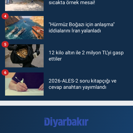
sıcakta örnek mesai!
4
"Hürmüz Boğazı için anlaşma"
iddialarını İran yalanladı
5
12 kilo altın ile 2 milyon TL’yi gasp
ettiler
6
2026-ALES-2 soru kitapçığı ve
cevap anahtarı yayımlandı