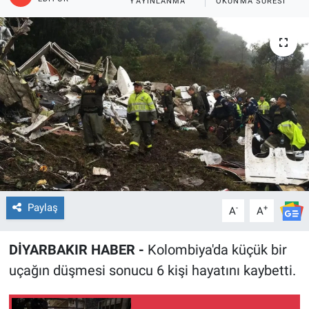
YAYINLANMA
OKUNMA SÜRESI
EĞİTİM
ÖZEL HABER
POLİTİKA
SAĞLIK
SPOR
TEKNOLOJİ
Paylaş
-
+
A
A
DİYARBAKIR HABER -
Kolombiya'da küçük bir
uçağın düşmesi sonucu 6 kişi hayatını kaybetti.