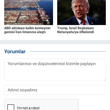
ABD ablukası kalktı konteyner
Trump, İsrail Başbakanı
gemisi İran limanına ulaştı
Netanyahu'ya öfkelendi
Yorumlar