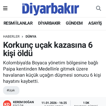
RESMİ İLANLAR
Nöbetçi Eczaneler
RESMİ İLANLAR
DİYARBAKIR
GÜNDEM
ASAYİŞ
ASAYİŞ
Hava Durumu
HABERLER
DÜNYA
DİYARBAKIR
Namaz Vakitleri
Korkunç uçak kazasına 6
kişi öldü
EKONOMİ
Trafik Durumu
Kolombiya'da Boyaca yönetim bölgesine bağlı
GÜNDEM
Süper Lig Puan Durumu ve Fikstür
Paipa kentinden Medellin'e gitmek üzere
havalanan küçük uçağın düşmesi sonucu 6 kişi
BÖLGE
Tüm Manşetler
hayatını kaybetti.
DÜNYA
Son Dakika Haberleri
#Uçak
KÜLTÜR SANAT
Haber Arşivi
KEREM DOĞAN
11.01.2026 - 16:25
1 DK
EDITÖR