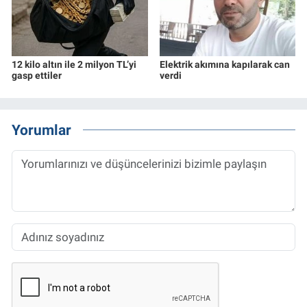
12 kilo altın ile 2 milyon TL’yi
Elektrik akımına kapılarak can
gasp ettiler
verdi
Yorumlar