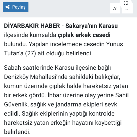
Paylaş
-
+
A
A
EĞİTİM
DİYARBAKIR HABER - Sakarya'nın Karasu
ÖZEL HABER
ilçesinde kumsalda
çıplak erkek cesedi
POLİTİKA
bulundu. Yapılan incelemede cesedin Yunus
Tufan'a (27) ait olduğu belirlendi.
SAĞLIK
Sabah saatlerinde Karasu ilçesine bağlı
SPOR
Denizköy Mahallesi’nde sahildeki balıkçılar,
kumun üzerinde çıplak halde hareketsiz yatan
TEKNOLOJİ
bir erkek gördü. İhbar üzerine olay yerine Sahil
Güvenlik, sağlık ve jandarma ekipleri sevk
edildi. Sağlık ekiplerinin yaptığı kontrolde
hareketsiz yatan erkeğin hayatını kaybettiği
belirlendi.