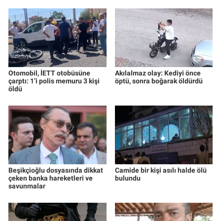
Otomobil, İETT otobüsüne
Akılalmaz olay: Kediyi önce
çarptı: 1’i polis memuru 3 kişi
öptü, sonra boğarak öldürdü
öldü
Beşikçioğlu dosyasında dikkat
Camide bir kişi asılı halde ölü
çeken banka hareketleri ve
bulundu
savunmalar