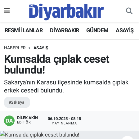
RESMİ İLANLAR
Nöbetçi Eczaneler
RESMİ İLANLAR
DİYARBAKIR
GÜNDEM
ASAYİŞ
ASAYİŞ
Hava Durumu
HABERLER
ASAYİŞ
DİYARBAKIR
Namaz Vakitleri
Kumsalda çıplak ceset
bulundu!
EKONOMİ
Trafik Durumu
Sakarya'nın Karasu ilçesinde kumsalda çıplak
GÜNDEM
Süper Lig Puan Durumu ve Fikstür
erkek cesedi bulundu.
BÖLGE
Tüm Manşetler
#Sakarya
DÜNYA
Son Dakika Haberleri
DİLEK AKİN
06.10.2025 - 08:15
EDITÖR
YAYINLANMA
KÜLTÜR SANAT
Haber Arşivi