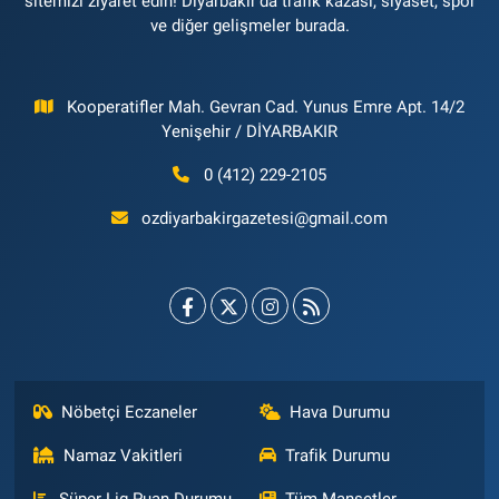
sitemizi ziyaret edin! Diyarbakır'da trafik kazası, siyaset, spor
ve diğer gelişmeler burada.
Kooperatifler Mah. Gevran Cad. Yunus Emre Apt. 14/2
Yenişehir / DİYARBAKIR
0 (412) 229-2105
ozdiyarbakirgazetesi@gmail.com
Nöbetçi Eczaneler
Hava Durumu
Namaz Vakitleri
Trafik Durumu