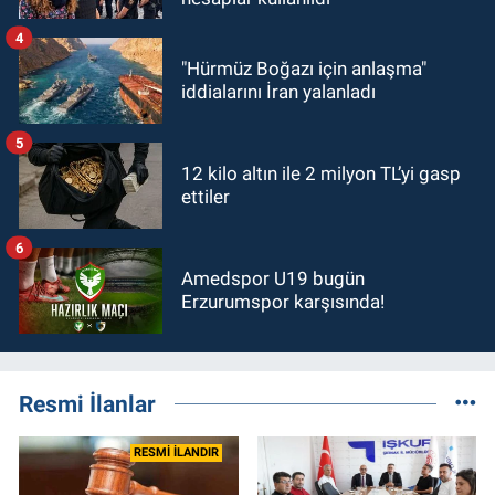
4
"Hürmüz Boğazı için anlaşma"
iddialarını İran yalanladı
5
12 kilo altın ile 2 milyon TL’yi gasp
ettiler
6
Amedspor U19 bugün
Erzurumspor karşısında!
Resmi İlanlar
RESMİ İLANDIR