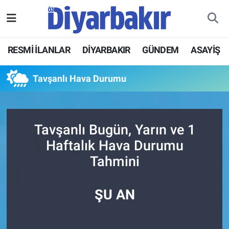
RESMİ İLANLAR
Nöbetçi Eczaneler
RESMİ İLANLAR
DİYARBAKIR
GÜNDEM
ASAYİŞ
ASAYİŞ
Hava Durumu
Tavşanlı Hava Durumu
DİYARBAKIR
Namaz Vakitleri
EKONOMİ
Trafik Durumu
Tavşanlı Bugün, Yarın ve 1
Haftalık Hava Durumu
GÜNDEM
Süper Lig Puan Durumu ve Fikstür
Tahmini
BÖLGE
Tüm Manşetler
ŞU AN
DÜNYA
Son Dakika Haberleri
KÜLTÜR SANAT
Haber Arşivi