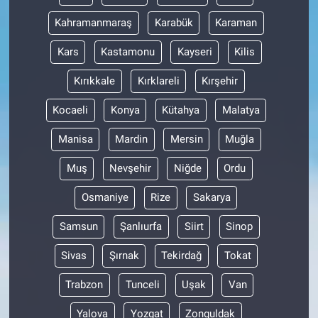
Kahramanmaraş
Karabük
Karaman
Kars
Kastamonu
Kayseri
Kilis
Kırıkkale
Kırklareli
Kırşehir
Kocaeli
Konya
Kütahya
Malatya
Manisa
Mardin
Mersin
Muğla
Muş
Nevşehir
Niğde
Ordu
Osmaniye
Rize
Sakarya
Samsun
Şanlıurfa
Siirt
Sinop
Sivas
Şırnak
Tekirdağ
Tokat
Trabzon
Tunceli
Uşak
Van
Yalova
Yozgat
Zonguldak