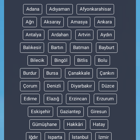
Adana
Adıyaman
Afyonkarahisar
Ağrı
Aksaray
Amasya
Ankara
Antalya
Ardahan
Artvin
Aydın
Balıkesir
Bartın
Batman
Bayburt
Bilecik
Bingöl
Bitlis
Bolu
Burdur
Bursa
Çanakkale
Çankırı
Çorum
Denizli
Diyarbakır
Düzce
Edirne
Elazığ
Erzincan
Erzurum
Eskişehir
Gaziantep
Giresun
Gümüşhane
Hakkâri
Hatay
Iğdır
Isparta
İstanbul
İzmir