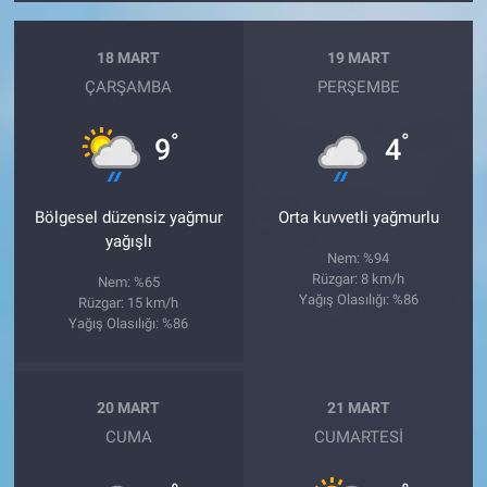
18 MART
19 MART
ÇARŞAMBA
PERŞEMBE
°
°
9
4
Bölgesel düzensiz yağmur
Orta kuvvetli yağmurlu
yağışlı
Nem: %94
Rüzgar: 8 km/h
Nem: %65
Yağış Olasılığı: %86
Rüzgar: 15 km/h
Yağış Olasılığı: %86
20 MART
21 MART
CUMA
CUMARTESI