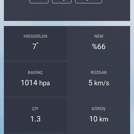
HISSEDILEN
NEM
°
7
%66
BASINÇ
RÜZGAR
1014
5
hpa
km/s
ÇIY
GÖRÜŞ
1.3
10
km