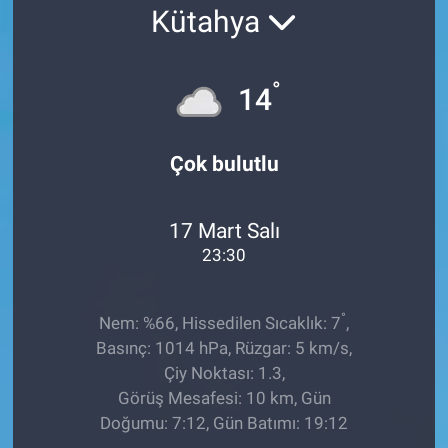
Kütahya
EĞİTİM
ÖZEL HABER
°
14
POLİTİKA
Çok bulutlu
SAĞLIK
17 Mart Salı
SPOR
23:30
TEKNOLOJİ
°
Nem: %66, Hissedilen Sıcaklık: 7
,
Basınç: 1014 hPa, Rüzgar: 5 km/s,
Çiy Noktası: 1.3,
Görüş Mesafesi: 10 km, Gün
Doğumu: 7:12, Gün Batımı: 19:12