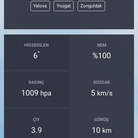
Yalova
Yozgat
Zonguldak
HISSEDILEN
NEM
°
6
%100
BASINÇ
RÜZGAR
1009
5
hpa
km/s
ÇIY
GÖRÜŞ
3.9
10
km