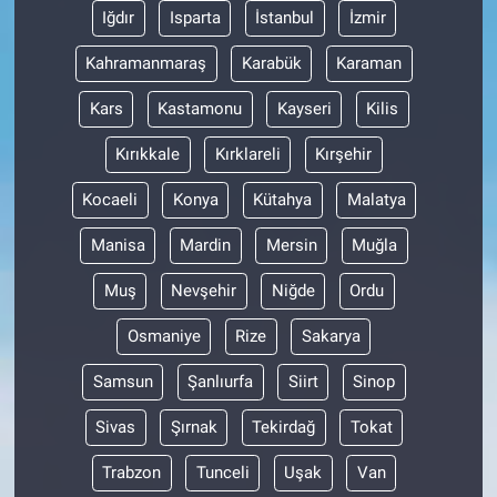
Iğdır
Isparta
İstanbul
İzmir
Kahramanmaraş
Karabük
Karaman
Kars
Kastamonu
Kayseri
Kilis
Kırıkkale
Kırklareli
Kırşehir
Kocaeli
Konya
Kütahya
Malatya
Manisa
Mardin
Mersin
Muğla
Muş
Nevşehir
Niğde
Ordu
Osmaniye
Rize
Sakarya
Samsun
Şanlıurfa
Siirt
Sinop
Sivas
Şırnak
Tekirdağ
Tokat
Trabzon
Tunceli
Uşak
Van