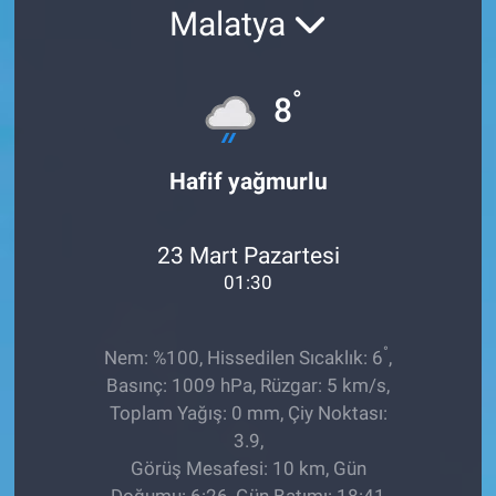
Malatya
EĞİTİM
ÖZEL HABER
°
8
POLİTİKA
Hafif yağmurlu
SAĞLIK
23 Mart Pazartesi
SPOR
01:30
TEKNOLOJİ
°
Nem: %100, Hissedilen Sıcaklık: 6
,
Basınç: 1009 hPa, Rüzgar: 5 km/s,
Toplam Yağış: 0 mm, Çiy Noktası:
3.9,
Görüş Mesafesi: 10 km, Gün
Doğumu: 6:26, Gün Batımı: 18:41