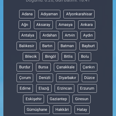
Adana
Adıyaman
Afyonkarahisar
Ağrı
Aksaray
Amasya
Ankara
Antalya
Ardahan
Artvin
Aydın
Balıkesir
Bartın
Batman
Bayburt
Bilecik
Bingöl
Bitlis
Bolu
Burdur
Bursa
Çanakkale
Çankırı
Çorum
Denizli
Diyarbakır
Düzce
Edirne
Elazığ
Erzincan
Erzurum
Eskişehir
Gaziantep
Giresun
Gümüşhane
Hakkâri
Hatay