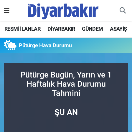
RESMİ İLANLAR
Nöbetçi Eczaneler
RESMİ İLANLAR
DİYARBAKIR
GÜNDEM
ASAYİŞ
ASAYİŞ
Hava Durumu
Pütürge Hava Durumu
DİYARBAKIR
Namaz Vakitleri
EKONOMİ
Trafik Durumu
Pütürge Bugün, Yarın ve 1
Haftalık Hava Durumu
GÜNDEM
Süper Lig Puan Durumu ve Fikstür
Tahmini
BÖLGE
Tüm Manşetler
ŞU AN
DÜNYA
Son Dakika Haberleri
KÜLTÜR SANAT
Haber Arşivi