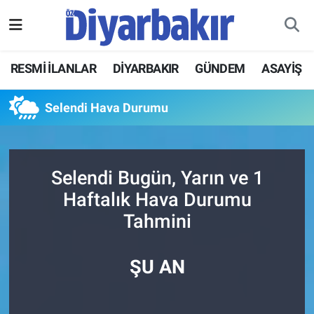
RESMİ İLANLAR
Nöbetçi Eczaneler
RESMİ İLANLAR
DİYARBAKIR
GÜNDEM
ASAYİŞ
ASAYİŞ
Hava Durumu
Selendi Hava Durumu
DİYARBAKIR
Namaz Vakitleri
EKONOMİ
Trafik Durumu
Selendi Bugün, Yarın ve 1
Haftalık Hava Durumu
GÜNDEM
Süper Lig Puan Durumu ve Fikstür
Tahmini
BÖLGE
Tüm Manşetler
ŞU AN
DÜNYA
Son Dakika Haberleri
KÜLTÜR SANAT
Haber Arşivi