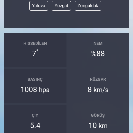
Yalova
Yozgat
Zonguldak
HISSEDILEN
NEM
°
7
%88
BASINÇ
RÜZGAR
1008
8
hpa
km/s
ÇIY
GÖRÜŞ
5.4
10
km