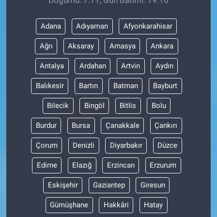
Adana
Adıyaman
Afyonkarahisar
Ağrı
Aksaray
Amasya
Ankara
Antalya
Ardahan
Artvin
Aydın
Balıkesir
Bartın
Batman
Bayburt
Bilecik
Bingöl
Bitlis
Bolu
Burdur
Bursa
Çanakkale
Çankırı
Çorum
Denizli
Diyarbakır
Düzce
Edirne
Elazığ
Erzincan
Erzurum
Eskişehir
Gaziantep
Giresun
Gümüşhane
Hakkâri
Hatay