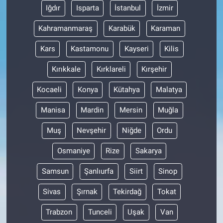
Iğdır
Isparta
İstanbul
İzmir
Kahramanmaraş
Karabük
Karaman
Kars
Kastamonu
Kayseri
Kilis
Kırıkkale
Kırklareli
Kırşehir
Kocaeli
Konya
Kütahya
Malatya
Manisa
Mardin
Mersin
Muğla
Muş
Nevşehir
Niğde
Ordu
Osmaniye
Rize
Sakarya
Samsun
Şanlıurfa
Siirt
Sinop
Sivas
Şırnak
Tekirdağ
Tokat
Trabzon
Tunceli
Uşak
Van