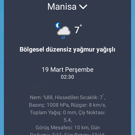
Manisa
EĞİTİM
ÖZEL HABER
°
7
POLİTİKA
Bölgesel düzensiz yağmur yağışlı
SAĞLIK
19 Mart Perşembe
SPOR
02:30
TEKNOLOJİ
°
Nem: %88, Hissedilen Sıcaklık: 7
,
Basınç: 1008 hPa, Rüzgar: 8 km/s,
Toplam Yağış: 0 mm, Çiy Noktası:
5.4,
Görüş Mesafesi: 10 km, Gün
Doğumu: 7:11, Gün Batımı: 19:16