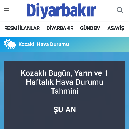
RESMİ İLANLAR
Nöbetçi Eczaneler
RESMİ İLANLAR
DİYARBAKIR
GÜNDEM
ASAYİŞ
ASAYİŞ
Hava Durumu
Kozaklı Hava Durumu
DİYARBAKIR
Namaz Vakitleri
EKONOMİ
Trafik Durumu
Kozaklı Bugün, Yarın ve 1
Haftalık Hava Durumu
GÜNDEM
Süper Lig Puan Durumu ve Fikstür
Tahmini
BÖLGE
Tüm Manşetler
ŞU AN
DÜNYA
Son Dakika Haberleri
KÜLTÜR SANAT
Haber Arşivi