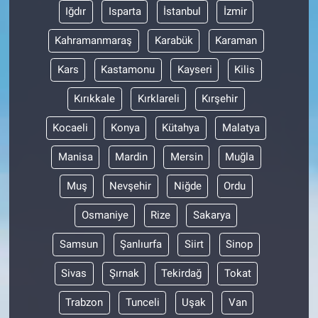
Iğdır
Isparta
İstanbul
İzmir
Kahramanmaraş
Karabük
Karaman
Kars
Kastamonu
Kayseri
Kilis
Kırıkkale
Kırklareli
Kırşehir
Kocaeli
Konya
Kütahya
Malatya
Manisa
Mardin
Mersin
Muğla
Muş
Nevşehir
Niğde
Ordu
Osmaniye
Rize
Sakarya
Samsun
Şanlıurfa
Siirt
Sinop
Sivas
Şırnak
Tekirdağ
Tokat
Trabzon
Tunceli
Uşak
Van