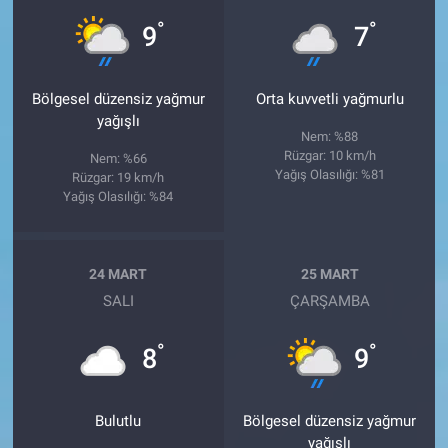
°
°
9
7
Bölgesel düzensiz yağmur
Orta kuvvetli yağmurlu
yağışlı
Nem: %88
Rüzgar: 10 km/h
Nem: %66
Yağış Olasılığı: %81
Rüzgar: 19 km/h
Yağış Olasılığı: %84
24 MART
25 MART
SALI
ÇARŞAMBA
°
°
8
9
Bulutlu
Bölgesel düzensiz yağmur
yağışlı