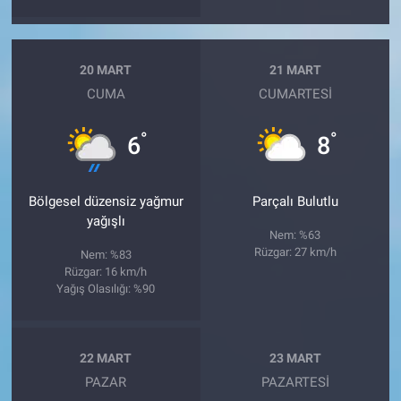
20 MART
21 MART
CUMA
CUMARTESI
°
°
6
8
Bölgesel düzensiz yağmur
Parçalı Bulutlu
yağışlı
Nem: %63
Rüzgar: 27 km/h
Nem: %83
Rüzgar: 16 km/h
Yağış Olasılığı: %90
22 MART
23 MART
PAZAR
PAZARTESI