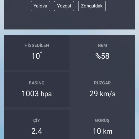
Yalova
Yozgat
Zonguldak
HISSEDILEN
NEM
°
10
%58
BASINÇ
RÜZGAR
1003
29
hpa
km/s
ÇIY
GÖRÜŞ
2.4
10
km