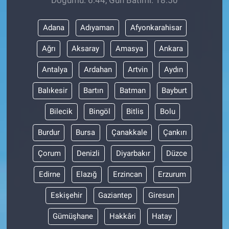
Adana
Adıyaman
Afyonkarahisar
Ağrı
Aksaray
Amasya
Ankara
Antalya
Ardahan
Artvin
Aydın
Balıkesir
Bartın
Batman
Bayburt
Bilecik
Bingöl
Bitlis
Bolu
Burdur
Bursa
Çanakkale
Çankırı
Çorum
Denizli
Diyarbakır
Düzce
Edirne
Elazığ
Erzincan
Erzurum
Eskişehir
Gaziantep
Giresun
Gümüşhane
Hakkâri
Hatay