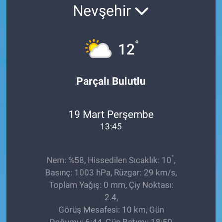
Nevşehir
EĞİTİM
ÖZEL HABER
°
12
POLİTİKA
Parçalı Bulutlu
SAĞLIK
19 Mart Perşembe
SPOR
13:45
TEKNOLOJİ
°
Nem: %58, Hissedilen Sıcaklık: 10
,
Basınç: 1003 hPa, Rüzgar: 29 km/s,
Toplam Yağış: 0 mm, Çiy Noktası:
2.4,
Görüş Mesafesi: 10 km, Gün
Doğumu: 6:44, Gün Batımı: 18:50