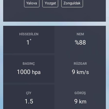
Yalova
Yozgat
Zonguldak
HISSEDILEN
NEM
°
1
%88
BASINÇ
RÜZGAR
1000
9
hpa
km/s
ÇIY
GÖRÜŞ
1.5
9
km