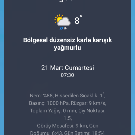
EĞİTİM
°
8
ÖZEL HABER
Bölgesel düzensiz karla karışık
POLİTİKA
yağmurlu
SAĞLIK
21 Mart Cumartesi
SPOR
07:30
TEKNOLOJİ
°
Nem: %88, Hissedilen Sıcaklık: 1
,
Basınç: 1000 hPa, Rüzgar: 9 km/s,
Toplam Yağış: 0 mm, Çiy Noktası:
1.5,
Görüş Mesafesi: 9 km, Gün
Doğumu: 6:43, Gün Batımı: 18:54