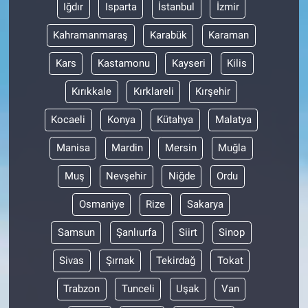
Iğdır
Isparta
İstanbul
İzmir
Kahramanmaraş
Karabük
Karaman
Kars
Kastamonu
Kayseri
Kilis
Kırıkkale
Kırklareli
Kırşehir
Kocaeli
Konya
Kütahya
Malatya
Manisa
Mardin
Mersin
Muğla
Muş
Nevşehir
Niğde
Ordu
Osmaniye
Rize
Sakarya
Samsun
Şanlıurfa
Siirt
Sinop
Sivas
Şırnak
Tekirdağ
Tokat
Trabzon
Tunceli
Uşak
Van