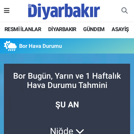
RESMİ İLANLAR
Nöbetçi Eczaneler
RESMİ İLANLAR
DİYARBAKIR
GÜNDEM
ASAYİŞ
ASAYİŞ
Hava Durumu
Bor Hava Durumu
DİYARBAKIR
Namaz Vakitleri
EKONOMİ
Trafik Durumu
Bor Bugün, Yarın ve 1 Haftalık
Hava Durumu Tahmini
GÜNDEM
Süper Lig Puan Durumu ve Fikstür
BÖLGE
Tüm Manşetler
ŞU AN
DÜNYA
Son Dakika Haberleri
Niğde
KÜLTÜR SANAT
Haber Arşivi