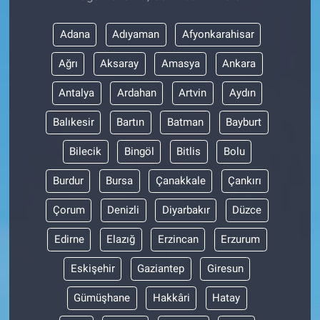
Adana
Adıyaman
Afyonkarahisar
Ağrı
Aksaray
Amasya
Ankara
Antalya
Ardahan
Artvin
Aydın
Balıkesir
Bartın
Batman
Bayburt
Bilecik
Bingöl
Bitlis
Bolu
Burdur
Bursa
Çanakkale
Çankırı
Çorum
Denizli
Diyarbakır
Düzce
Edirne
Elazığ
Erzincan
Erzurum
Eskişehir
Gaziantep
Giresun
Gümüşhane
Hakkâri
Hatay