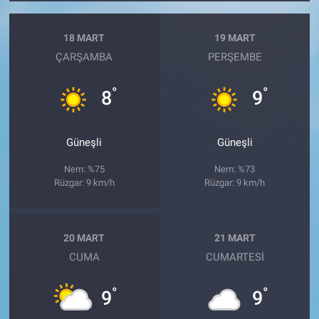
18 MART
19 MART
ÇARŞAMBA
PERŞEMBE
°
°
8
9
Güneşli
Güneşli
Nem: %75
Nem: %73
Rüzgar: 9 km/h
Rüzgar: 9 km/h
20 MART
21 MART
CUMA
CUMARTESI
°
°
9
9