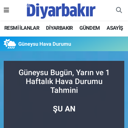
RESMİ İLANLAR
Nöbetçi Eczaneler
RESMİ İLANLAR
DİYARBAKIR
GÜNDEM
ASAYİŞ
ASAYİŞ
Hava Durumu
Güneysu Hava Durumu
DİYARBAKIR
Namaz Vakitleri
EKONOMİ
Trafik Durumu
Güneysu Bugün, Yarın ve 1
Haftalık Hava Durumu
GÜNDEM
Süper Lig Puan Durumu ve Fikstür
Tahmini
BÖLGE
Tüm Manşetler
ŞU AN
DÜNYA
Son Dakika Haberleri
KÜLTÜR SANAT
Haber Arşivi