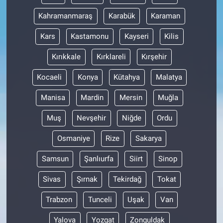
Kahramanmaraş
Karabük
Karaman
Kars
Kastamonu
Kayseri
Kilis
Kırıkkale
Kırklareli
Kırşehir
Kocaeli
Konya
Kütahya
Malatya
Manisa
Mardin
Mersin
Muğla
Muş
Nevşehir
Niğde
Ordu
Osmaniye
Rize
Sakarya
Samsun
Şanlıurfa
Siirt
Sinop
Sivas
Şırnak
Tekirdağ
Tokat
Trabzon
Tunceli
Uşak
Van
Yalova
Yozgat
Zonguldak