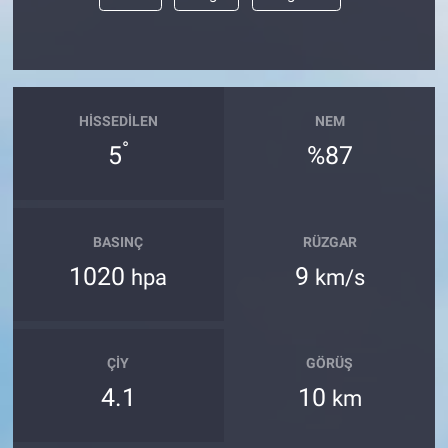
HISSEDILEN
NEM
°
5
%87
BASINÇ
RÜZGAR
1020
9
hpa
km/s
ÇIY
GÖRÜŞ
4.1
10
km