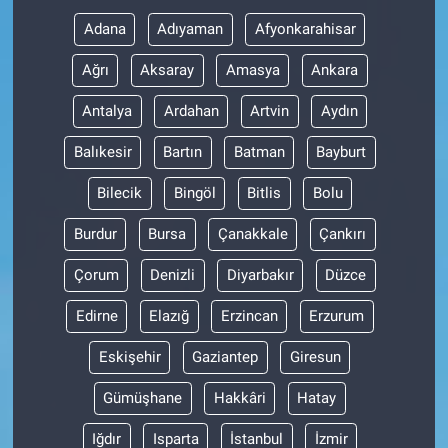
Adana
Adıyaman
Afyonkarahisar
Ağrı
Aksaray
Amasya
Ankara
Antalya
Ardahan
Artvin
Aydın
Balıkesir
Bartın
Batman
Bayburt
Bilecik
Bingöl
Bitlis
Bolu
Burdur
Bursa
Çanakkale
Çankırı
Çorum
Denizli
Diyarbakır
Düzce
Edirne
Elazığ
Erzincan
Erzurum
Eskişehir
Gaziantep
Giresun
Gümüşhane
Hakkâri
Hatay
Iğdır
Isparta
İstanbul
İzmir