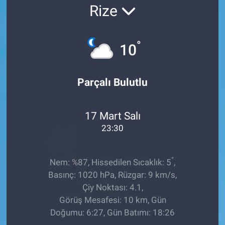
Rize
EĞİTİM
ÖZEL HABER
°
10
POLİTİKA
Parçalı Bulutlu
SAĞLIK
17 Mart Salı
SPOR
23:30
TEKNOLOJİ
°
Nem: %87, Hissedilen Sıcaklık: 5
,
Basınç: 1020 hPa, Rüzgar: 9 km/s,
Çiy Noktası: 4.1,
Görüş Mesafesi: 10 km, Gün
Doğumu: 6:27, Gün Batımı: 18:26