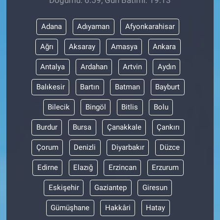
Adana
Adıyaman
Afyonkarahisar
Ağrı
Aksaray
Amasya
Ankara
Antalya
Ardahan
Artvin
Aydın
Balıkesir
Bartın
Batman
Bayburt
Bilecik
Bingöl
Bitlis
Bolu
Burdur
Bursa
Çanakkale
Çankırı
Çorum
Denizli
Diyarbakır
Düzce
Edirne
Elazığ
Erzincan
Erzurum
Eskişehir
Gaziantep
Giresun
Gümüşhane
Hakkâri
Hatay