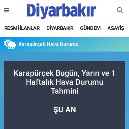
RESMİ İLANLAR
Nöbetçi Eczaneler
RESMİ İLANLAR
DİYARBAKIR
GÜNDEM
ASAYİŞ
ASAYİŞ
Hava Durumu
Karapürçek Hava Durumu
DİYARBAKIR
Namaz Vakitleri
EKONOMİ
Trafik Durumu
Karapürçek Bugün, Yarın ve 1
Haftalık Hava Durumu
GÜNDEM
Süper Lig Puan Durumu ve Fikstür
Tahmini
BÖLGE
Tüm Manşetler
ŞU AN
DÜNYA
Son Dakika Haberleri
KÜLTÜR SANAT
Haber Arşivi