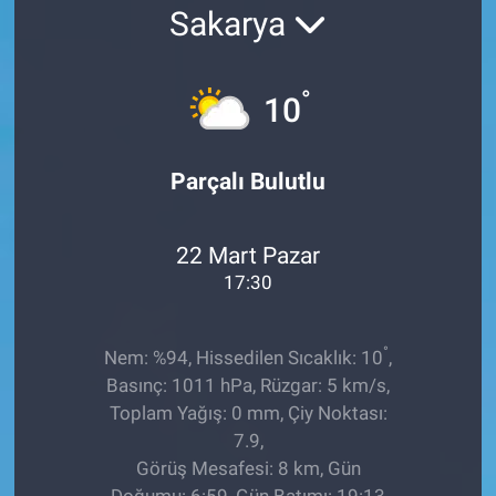
Sakarya
EĞİTİM
ÖZEL HABER
°
10
POLİTİKA
Parçalı Bulutlu
SAĞLIK
22 Mart Pazar
SPOR
17:30
TEKNOLOJİ
°
Nem: %94, Hissedilen Sıcaklık: 10
,
Basınç: 1011 hPa, Rüzgar: 5 km/s,
Toplam Yağış: 0 mm, Çiy Noktası:
7.9,
Görüş Mesafesi: 8 km, Gün
Doğumu: 6:59, Gün Batımı: 19:13