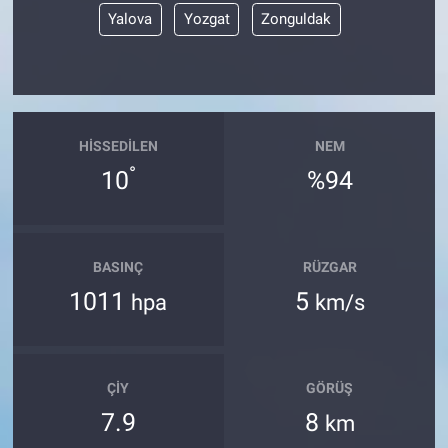
Yalova
Yozgat
Zonguldak
HISSEDILEN
NEM
°
10
%94
BASINÇ
RÜZGAR
1011
5
hpa
km/s
ÇIY
GÖRÜŞ
7.9
8
km