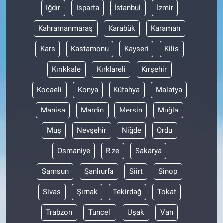
Iğdır
Isparta
İstanbul
İzmir
Kahramanmaraş
Karabük
Karaman
Kars
Kastamonu
Kayseri
Kilis
Kırıkkale
Kırklareli
Kırşehir
Kocaeli
Konya
Kütahya
Malatya
Manisa
Mardin
Mersin
Muğla
Muş
Nevşehir
Niğde
Ordu
Osmaniye
Rize
Sakarya
Samsun
Şanlıurfa
Siirt
Sinop
Sivas
Şırnak
Tekirdağ
Tokat
Trabzon
Tunceli
Uşak
Van