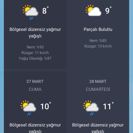
°
°
8
9
Bölgesel düzensiz yağmur
Parçalı Bulutlu
yağışlı
Nem: %85
Rüzgar: 13 km/h
Nem: %93
Rüzgar: 11 km/h
Yağış Olasılığı: %87
27 MART
28 MART
CUMA
CUMARTESI
°
°
10
11
Bölgesel düzensiz yağmur
Bölgesel düzensiz yağmur
yağışlı
yağışlı